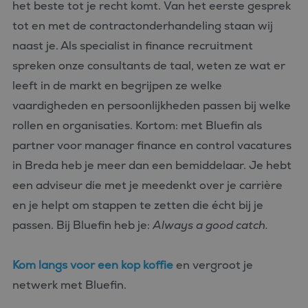
het beste tot je recht komt. Van het eerste gesprek
wordt gebrui
om variabel
tot en met de contractonderhandeling staan wij
van
gebruikersse
naast je. Als specialist in finance recruitment
te onderhou
Het is norma
spreken onze consultants de taal, weten ze wat er
gesproken e
willekeurig
leeft in de markt en begrijpen ze welke
gegenereerd
nummer, hoe
wordt gebrui
vaardigheden en persoonlijkheden passen bij welke
kan specifiek
voor de site
rollen en organisaties. Kortom: met Bluefin als
een goed
voorbeeld is
partner voor manager finance en control vacatures
behouden v
een ingelog
in Breda heb je meer dan een bemiddelaar. Je hebt
status voor 
gebruiker tu
een adviseur die met je meedenkt over je carrière
pagina's.
en je helpt om stappen te zetten die écht bij je
passen. Bij Bluefin heb je:
Always a good catch.
Kom langs voor een kop koffie
en vergroot je
Aanbieder
Naam
Vervaldatum
Omschrijving
/
Domein
netwerk met Bluefin.
_ga_FP76YEEY9G
.bluefin.nl
1 jaar 1
Deze cookie wordt
Aanbieder
/
Naam
Vervaldatum
Omschrijving
maand
gebruikt door