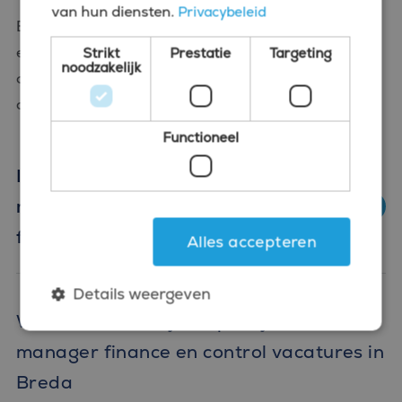
van hun diensten.
Privacybeleid
Elk van deze sectoren heeft zijn eigen uitdagingen
en kansen. Bij Bluefin helpen we je om de sector en
Strikt
Prestatie
Targeting
noodzakelijk
organisatie te vinden die het beste past bij jouw
achtergrond en ambities in Breda.
Functioneel
In welke sectoren in Breda zijn de
meeste kansen voor managers
finance en control?
Alles accepteren
Details weergeven
Waarom Bluefin jouw partij is voor
manager finance en control vacatures in
Strikt noodzakelijk
Prestatie
Targeting
Breda
Functioneel