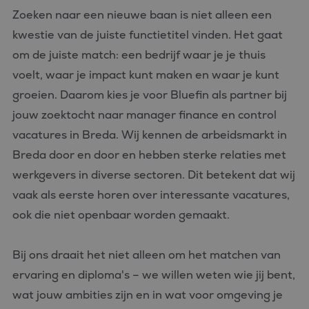
Zoeken naar een nieuwe baan is niet alleen een
Strikt noodzakelijke cookies maken de kernfunctionaliteiten
van de website mogelijk, zoals gebruikersaanmelding en
kwestie van de juiste functietitel vinden. Het gaat
accountbeheer. De website kan niet goed worden gebruikt
zonder de strikt noodzakelijke cookies.
om de juiste match: een bedrijf waar je je thuis
Aanbieder
/
voelt, waar je impact kunt maken en waar je kunt
Naam
Vervaldatum
Omschrijvin
Domein
groeien. Daarom kies je voor Bluefin als partner bij
CookieScriptConsent
4 weken 2
Deze cookie
CookieScript
dagen
wordt gebrui
jouw zoektocht naar manager finance en control
www.bluefin.nl
door de Coo
Script.com-s
vacatures in Breda. Wij kennen de arbeidsmarkt in
om de
cookievoork
Breda door en door en hebben sterke relaties met
van bezoeker
onthouden.
werkgevers in diverse sectoren. Dit betekent dat wij
cookie-bann
van Cookie-
vaak als eerste horen over interessante vacatures,
Script.com is
noodzakelij
ook die niet openbaar worden gemaakt.
correct te we
PHPSESSID
Sessie
Cookie
PHP.net
gegenereerd
www.bluefin.nl
Bij ons draait het niet alleen om het matchen van
applicaties 
basis van de
Google
ervaring en diploma's – we willen weten wie jij bent,
taal. Dit is e
Privacy Policy
identificator
wat jouw ambities zijn en in wat voor omgeving je
algemene
doeleinden 