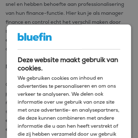
snel en hebben behoefte aan professionalisering
van hun finance-functie. Hier kun je als manager
finance en control echt het verschil maken door
structuur aan te brengen, processen op te zetten
en te zorgen voor betrouwbare cijfers die de groei
ondersteunen.
Deze website maakt gebruik van
Non-profit en publieke sector
cookies.
We gebruiken cookies om inhoud en
Ook stichtingen, overheidsinstellingen en semi-
advertenties te personaliseren en om ons
publieke organisaties in Breda zoeken naar ervaren
verkeer te analyseren. We delen ook
informatie over uw gebruik van onze site
managers finance en control. Hier is kennis van
met onze advertentie- en analysepartners,
subsidiestromen, verantwoording richting bestuur
die deze kunnen combineren met andere
en toezichthouders en maatschappelijke impact
informatie die u aan hen heeft verstrekt of
essentieel.
die zij hebben verzameld door uw gebruik