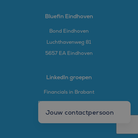
Bluefin Eindhoven
Bond Eindhoven
Luchthavenweg 81
5657 EA Eindhoven
LinkedIn groepen
Financials in Brabant
Financials in Zuid-Holland
Jouw contactpersoon
Financials in Zeeland
Mark Goedhart
Manager W&S