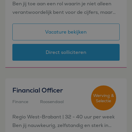
Ben jij toe aan een rol waarin je niet alleen
verantwoordelijk bent voor de cijfers, maar
ook een belangrijke bijdrage levert aan de
ontwikkeling van de business én het finance
Vacature bekijken
team? Voor ee...
Direct solliciteren
Financial Officer
Werving &
Selectie
Finance
Roosendaal
Regio West-Brabant | 32 - 40 uur per week
Ben jij nauwkeurig, zelfstandig en sterk in