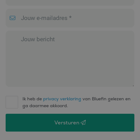
microsoft-scripts.
Algemeen wordt
aangenomen dat het
synchroniseert tussen
veel verschillende
Microsoft-domeinen,
waardoor gebruikers
kunnen worden
gevolgd.
SM
.c.clarity.ms
Sessie
Dit is een Microsoft
MSN 1st party cookie
die we gebruiken om
het gebruik van de
website voor interne
analyses te meten.
Ik heb de
privacy verklaring
van Bluefin gelezen en
ga daarmee akkoord.
Versturen