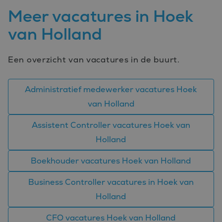
correct te we
Meer vacatures in Hoek
PHPSESSID
Sessie
Cookie
PHP.net
gegenereerd
www.bluefin.nl
van Holland
applicaties 
basis van de
Google
taal. Dit is e
Privacy Policy
identificator
Een overzicht van vacatures in de buurt.
algemene
doeleinden 
wordt gebrui
om variabel
van
Administratief medewerker vacatures Hoek
gebruikersse
te onderhou
van Holland
Het is norma
gesproken e
willekeurig
Assistent Controller vacatures Hoek van
gegenereerd
nummer, hoe
Holland
wordt gebrui
kan specifiek
voor de site
Boekhouder vacatures Hoek van Holland
een goed
voorbeeld is
behouden v
Business Controller vacatures in Hoek van
een ingelog
status voor 
Holland
gebruiker tu
pagina's.
CFO vacatures Hoek van Holland