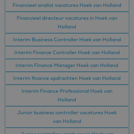
geplaatst door
.doubleclick.net
wijzen als klant-ID.
Financieel analist vacatures Hoek van Holland
DoubleClick
Het is opgenomen
(eigendom van
in elk
Google) om te
paginaverzoek op
Financieel directeur vacatures in Hoek van
bepalen of de
een site en wordt
browser van de
gebruikt om
websitebezoeker
Holland
bezoekers-, sessie-
cookies ondersteunt.
en
campagnegegevens
IDE
1 jaar
Deze cookie wordt
Interim Business Controller Hoek van Holland
Google LLC
te berekenen voor
ingesteld door
.doubleclick.net
de
Doubleclick en voert
analyserapporten
informatie uit over
Interim Finance Controller Hoek van Holland
van de site.
hoe de eindgebruiker
de website gebruikt
en over eventuele
Interim Finance Manager Hoek van Holland
advertenties die de
eindgebruiker heeft
gezien voordat hij de
Interim finance opdrachten Hoek van Holland
genoemde website
bezocht.
Interim Finance Professional Hoek van
_clck
.bluefin.nl
1 jaar
Deze cookie wordt
gebruikt om
Holland
gebruikersinteracties
en betrokkenheid op
de website te volgen
Junior business controller vacatures Hoek
om de
gebruikerservaring en
van Holland
websitefunctionaliteit
te verbeteren.