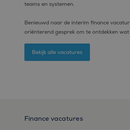
teams en systemen.
_fbp
Meta Pl
Inc.
.bluefin.
Benieuwd naar de interim finance vacature
MR
Microsof
Corpora
oriënterend gesprek om te ontdekken wat 
.c.bing.
MUID
Microsof
Corpora
.clarity.m
Bekijk alle vacatures
MR
Microsof
Corpora
.c.clarity
ANONCHK
Microsof
Corpora
.c.clarity
_clsk
Microsof
.bluefin.
MUID
Microsof
Finance vacatures
Corpora
.bing.co