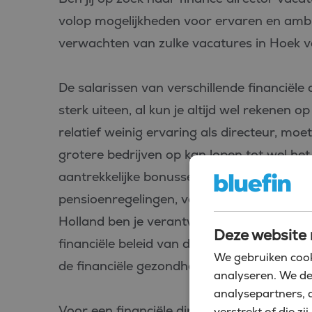
volop mogelijkheden voor ervaren en ambit
verwachten van zulke vacatures in Hoek 
De salarissen van verschillende financiële
sterk uiteen, al kun je altijd wel rekenen op
relatief weinig ervaring als directeur, moe
grotere bedrijven op kan lopen tot wel he
aantrekkelijke bonussen en uitgebreide s
pensioenregelingen, verzekeringen en som
Holland ben je verantwoordelijk voor de st
Deze website 
financiële beleid van de organisatie. Je ge
We gebruiken cook
de financiële gezondheid en groei van het b
analyseren. We de
analysepartners, 
Voor een financiële directeur vacature in
verstrekt of die 