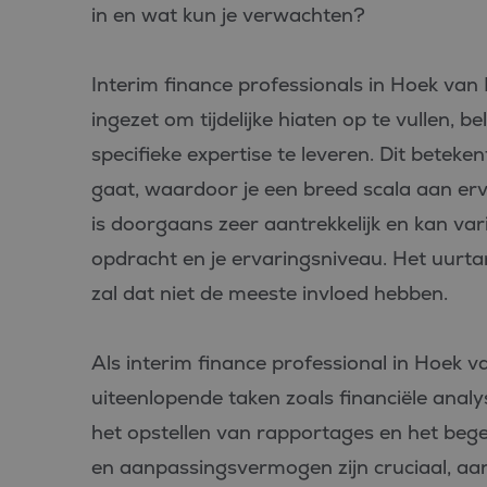
PHPSESSID
in en wat kun je verwachten?
Interim finance professionals in Hoek van 
ingezet om tijdelijke hiaten op te vullen, 
specifieke expertise te leveren. Dit beteke
Aan
Naam
Aanbiede
/
D
gaat, waardoor je een breed scala aan ervar
Naam
Domein
_ga_FP76YEEY9G
.bl
is doorgaans zeer aantrekkelijk en kan var
SRM_B
Microsof
Corpora
opdracht en je ervaringsniveau. Het uurtari
_ga
Goo
.c.bing.
LLC
zal dat niet de meeste invloed hebben.
.bl
_gcl_au
Google L
.bluefin.
test_cookie
Google L
Als interim finance professional in Hoek v
.doublecl
uiteenlopende taken zoals financiële analy
IDE
Google L
.doublecl
het opstellen van rapportages en het begele
en aanpassingsvermogen zijn cruciaal, aan
_clck
.bluefin.