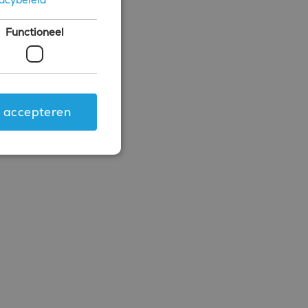
Functioneel
s accepteren
ing en accountbeheer. De
.com-service om de
 cookie-banner van
rken.