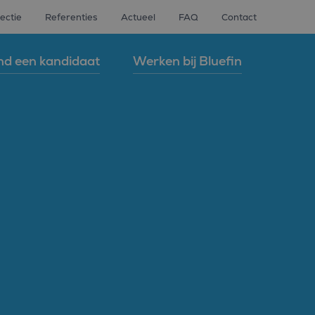
ectie
Referenties
Actueel
FAQ
Contact
nd een kandidaat
Werken bij Bluefin