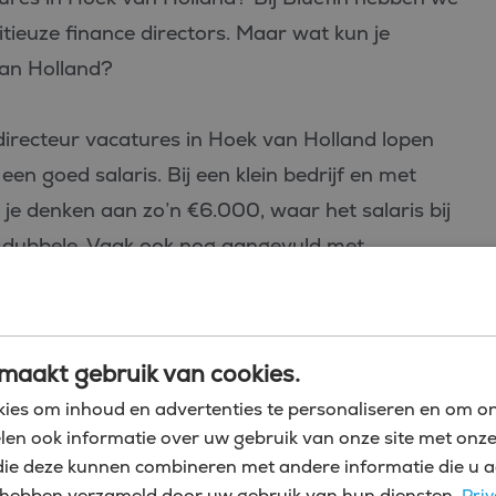
ieuze finance directors. Maar wat kun je
van Holland?
 directeur vacatures in Hoek van Holland lopen
 een goed salaris. Bij een klein bedrijf en met
t je denken aan zo’n €6.000, waar het salaris bij
t dubbele. Vaak ook nog aangevuld met
ecundaire arbeidsvoorwaarden zoals
s zelfs aandelenopties. Als CFO in Hoek van
rategische financiële planning en het algehele
maakt gebruik van cookies.
eft leiding aan het financiële team en zorgt voor
ies om inhoud en advertenties te personaliseren en om on
edrijf.
len ook informatie over uw gebruik van onze site met onze
die deze kunnen combineren met andere informatie die u a
 Hoek van Holland heb je meestal een relevante
zij hebben verzameld door uw gebruik van hun diensten.
Priv