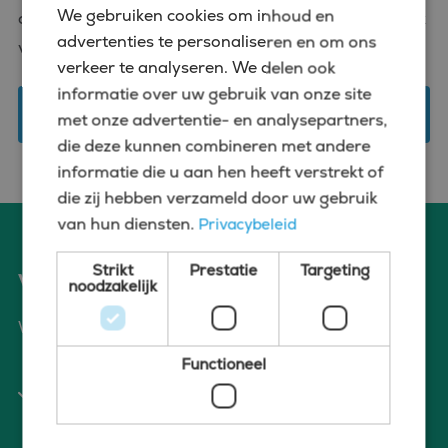
We gebruiken cookies om inhoud en
de perfecte Chief Financial Officer vacature in Hoek
advertenties te personaliseren en om ons
van Holland.
verkeer te analyseren. We delen ook
informatie over uw gebruik van onze site
Plan een gesprek en vergroot je netwerk
met onze advertentie- en analysepartners,
die deze kunnen combineren met andere
informatie die u aan hen heeft verstrekt of
die zij hebben verzameld door uw gebruik
van hun diensten.
Privacybeleid
Strikt
Prestatie
Targeting
Voordelen van solliciteren via Bluefin
noodzakelijk
Wat bieden wij jou?
Functioneel
Wij verzorgen een warme introductie bij de
klant