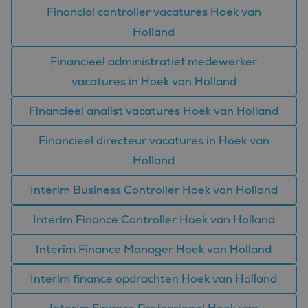
om de
Financial controller vacatures Hoek van
gebruikerservaring en
websitefunctionaliteit
Holland
te verbeteren.
_fbp
2 maanden 4
Gebruikt door
Meta Platform
Financieel administratief medewerker
weken
Facebook om een
Inc.
reeks
.bluefin.nl
vacatures in Hoek van Holland
advertentieproducten
te leveren, zoals
realtime bieden van
Financieel analist vacatures Hoek van Holland
externe adverteerders
MR
1 week
Dit is een Microsoft
Microsoft
Financieel directeur vacatures in Hoek van
MSN 1st party cookie
Corporation
die we gebruiken om
.c.bing.com
Holland
het gebruik van de
website voor interne
analyses te meten.
Interim Business Controller Hoek van Holland
MUID
1 jaar
Deze cookie wordt
Microsoft
veel gebruikt door
Corporation
Interim Finance Controller Hoek van Holland
mijn Microsoft als
.clarity.ms
een unieke
gebruikers-ID. Het
kan worden ingesteld
Interim Finance Manager Hoek van Holland
door ingesloten
microsoft-scripts.
Algemeen wordt
Interim finance opdrachten Hoek van Holland
aangenomen dat het
synchroniseert tussen
veel verschillende