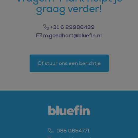
graag verder!
+31 6 29986439
m.goedhart@bluefin.nl
Of stuur ons een berichtje
085 0654771