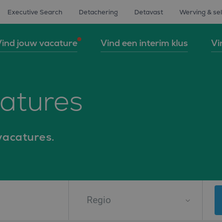
Executive Search
Detachering
Detavast
Werving & sel
ind jouw vacature
Vind een interim klus
Vi
catures
vacatures.
Regio