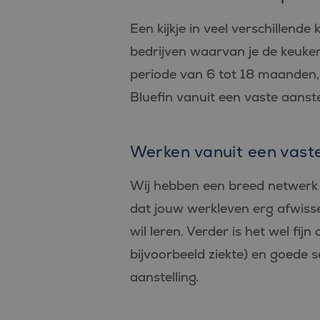
PHPSESSID
Een kijkje in veel verschillend
bedrijven waarvan je de keuken
periode van 6 tot 18 maanden, 
Bluefin vanuit een vaste aanstel
Aan
Naam
Aanbiede
/
D
Naam
Domein
_ga_FP76YEEY9G
.bl
Werken vanuit een vaste 
SRM_B
Microsof
Corpora
_ga
Goo
.c.bing.
LLC
Wij hebben een breed netwerk w
.bl
_gcl_au
Google L
.bluefin.
dat jouw werkleven erg afwissel
wil leren. Verder is het wel fij
test_cookie
Google L
.doublecl
bijvoorbeeld ziekte) en goede 
IDE
Google L
aanstelling.
.doublecl
_clck
.bluefin.