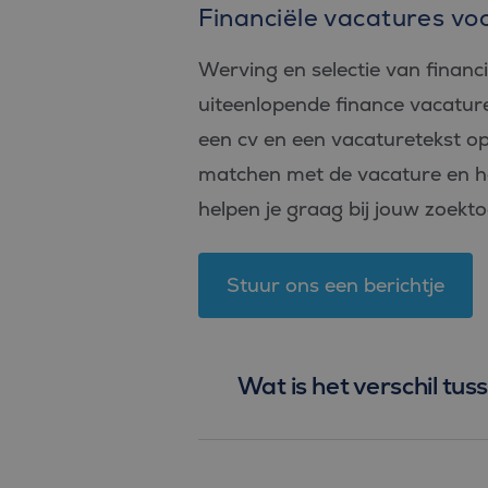
Financiële vacatures vo
_fbp
Meta Pl
Inc.
.bluefin.
Werving en selectie van financ
MR
Microsof
uiteenlopende finance vacatur
Corpora
.c.bing.
een cv en een vacaturetekst op
MUID
Microsof
matchen met de vacature en het
Corpora
.clarity.m
helpen je graag bij jouw zoekto
MR
Microsof
Corpora
.c.clarity
Stuur ons een berichtje
ANONCHK
Microsof
Corpora
.c.clarity
_clsk
Microsof
.bluefin.
Wat is het verschil tu
MUID
Microsof
Corpora
.bing.co