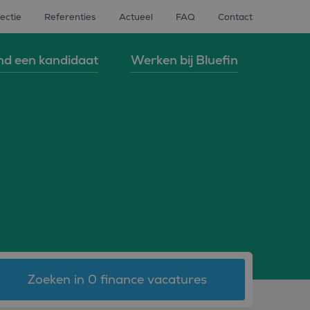
ectie
Referenties
Actueel
FAQ
Contact
nd een kandidaat
Werken bij Bluefin
Zoeken in 0 finance vacatures