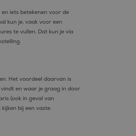
e PHP-taal. Dit is een
gebruikt om variabelen
maal gesproken een
ns en iets betekenen voor de
ruikt, kan specifiek
 behouden van een
al kun je, vaak voor een
s.
es te vullen. Dat kun je via
stelling.
ssiestatus te behouden.
 goede werking van deze
s - wat een belangrijke
an Google. Deze cookie
en. Het voordeel daarvan is
 een willekeurig
matie uit over hoe de
nomen in elk
nties die de
 vindt en waar je graag in door
sessie- en
 bezocht.
an de site.
aris (ook in geval van
n Google) om te
rsteunt.
ijken bij een vaste
matie uit over hoe de
nties die de
 bezocht.
rokkenheid op de
naliteit te verbeteren.