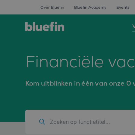
Over Bluefin
Bluefin Academy
Events
V
Financiële va
Kom uitblinken in één van onze 0 