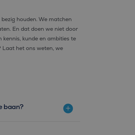
e leveren, zoals
mee bezig houden. We matchen
om het gebruik van de
ten. En dat doen we niet door
 kennis, kunde en ambities te
 unieke gebruikers-ID.
. Algemeen wordt
? Laat het ons weten, we
de Microsoft-domeinen,
om het gebruik van de
 de website gebruikt en
eft gezien voordat hij
ics software. Het wordt
te slaan en om meerdere
te baan?
r analytische
 unieke gebruikers-ID.
. Algemeen wordt
de Microsoft-domeinen,