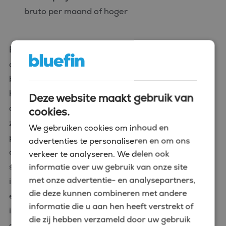
bruto per maand of hoger
Bij grote multinationals, ziekenhuizen of
overheidsprojecten kunnen de salarissen aan de
bovenkant van deze ranges liggen, soms zelfs
hoger. Daarnaast bieden veel organisaties
Deze website maakt gebruik van
aantrekkelijke secundaire arbeidsvoorwaarden
cookies.
zoals een dertiende maand, bonusregelingen,
We gebruiken cookies om inhoud en
pensioenopbouw, een reiskostenvergoeding en
advertenties te personaliseren en om ons
opleidingsbudget. Ook werkervaring met specifieke
verkeer te analyseren. We delen ook
systemen (zoals SAP of Oracle) of sectoren kan
informatie over uw gebruik van onze site
met onze advertentie- en analysepartners,
invloed hebben op je salaris. Spreek je bijvoorbeeld
die deze kunnen combineren met andere
een Scandinavische taal of heb je ervaring met
informatie die u aan hen heeft verstrekt of
internationale projecten? Dan kun je vaak rekenen
die zij hebben verzameld door uw gebruik
op een hoger salaris bij internationale werkgevers.