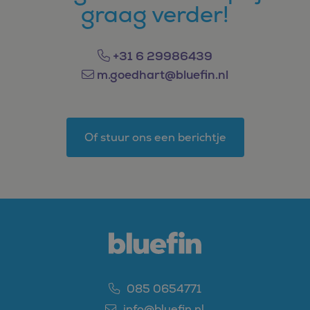
graag verder!
+31 6 29986439
m.goedhart@bluefin.nl
Of stuur ons een berichtje
085 0654771
info@bluefin.nl