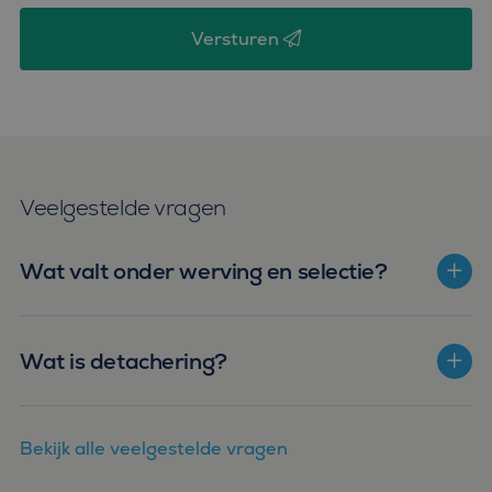
microsoft-scripts.
Algemeen wordt
Versturen
aangenomen dat het
synchroniseert tussen
veel verschillende
Microsoft-domeinen,
waardoor gebruikers
kunnen worden
gevolgd.
SM
.c.clarity.ms
Sessie
Dit is een Microsoft
MSN 1st party cookie
die we gebruiken om
Veelgestelde vragen
het gebruik van de
website voor interne
analyses te meten.
Wat valt onder werving en selectie?
Wat is detachering?
Bekijk alle veelgestelde vragen