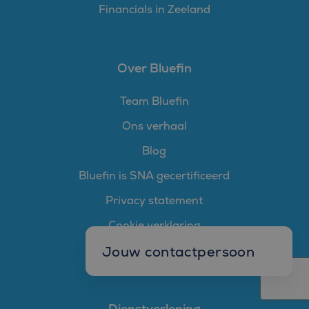
Financials in Zeeland
Over Bluefin
Team Bluefin
Ons verhaal
Blog
Bluefin is SNA gecertificeerd
Privacy statement
Cookie verklaring
Jouw contactpersoon
Cookie instellingen
Mark Goedhart
Manager W&S
Dienstverlening