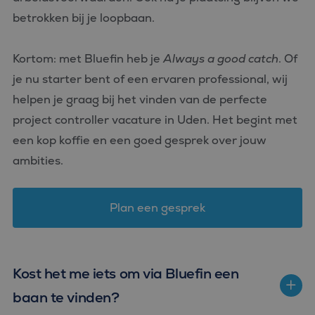
wordt gebrui
betrokken bij je loopbaan.
om variabel
van
gebruikersse
te onderhou
Het is norma
Kortom: met Bluefin heb je
Always a good catch
. Of
gesproken e
willekeurig
je nu starter bent of een ervaren professional, wij
gegenereerd
nummer, hoe
helpen je graag bij het vinden van de perfecte
wordt gebrui
kan specifiek
project controller vacature in Uden. Het begint met
voor de site
een goed
een kop koffie en een goed gesprek over jouw
voorbeeld is
behouden v
ambities.
een ingelog
status voor 
gebruiker tu
pagina's.
Plan een gesprek
Kost het me iets om via Bluefin een
Aanbieder
Naam
Vervaldatum
Omschrijving
/
Domein
baan te vinden?
_ga_FP76YEEY9G
.bluefin.nl
1 jaar 1
Deze cookie wordt
Aanbieder
/
Naam
Vervaldatum
Omschrijving
maand
gebruikt door