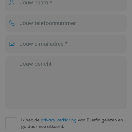
eindgebruiker de
website gebruikt en
over eventuele
advertenties die de
eindgebruiker
mogelijk heeft gezien
voordat hij de
genoemde website
bezocht.
_clsk
1 dag
Deze cookie wordt
Microsoft
geassocieerd met
.bluefin.nl
Microsoft Clarity
analytics software.
Het wordt gebruikt
om informatie over
de sessie van de
gebruiker op te slaan
en om meerdere
paginaweergaven te
combineren tot één
gebruikerssessie voor
analytische
doeleinden.
MUID
1 jaar
Deze cookie wordt
Microsoft
veel gebruikt door
Corporation
mijn Microsoft als
.bing.com
een unieke
Ik heb de
privacy verklaring
van Bluefin gelezen en
gebruikers-ID. Het
ga daarmee akkoord.
kan worden ingesteld
door ingesloten