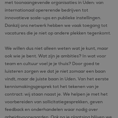
met toonaangevende organisaties in Uden: van
Strikt noodzakelijke cookies maken de kernfunctionaliteiten
internationaal opererende bedrijven tot
van de website mogelijk, zoals gebruikersaanmelding en
accountbeheer. De website kan niet goed worden gebruikt
innovatieve scale-ups en publieke instellingen.
zonder de strikt noodzakelijke cookies.
Dankzij ons netwerk hebben we vaak toegang tot
Aanbieder
/
Naam
Vervaldatum
Omschrijvin
Domein
vacatures die je niet op andere plekken tegenkomt.
CookieScriptConsent
4 weken 2
Deze cookie
CookieScript
dagen
wordt gebrui
www.bluefin.nl
door de Coo
We willen dus niet alleen weten wat je kunt, maar
Script.com-s
om de
ook wie je bent. Wat zijn je ambities? In wat voor
cookievoork
van bezoeker
team en cultuur voel je je thuis? Door goed te
onthouden.
cookie-bann
luisteren zorgen we dat je niet zomaar een baan
van Cookie-
Script.com is
vindt, maar de juiste baan in Uden. Van het eerste
noodzakelij
correct te we
kennismakingsgesprek tot het tekenen van je
PHPSESSID
Sessie
Cookie
PHP.net
contract: wij staan naast je. We helpen je met het
gegenereerd
www.bluefin.nl
applicaties 
voorbereiden van sollicitatiegesprekken, geven
basis van de
Google
taal. Dit is e
Privacy Policy
feedback en onderhandelen waar nodig over
identificator
algemene
arbeidsvoorwaarden. Ook na je plaatsing blijven we
doeleinden 