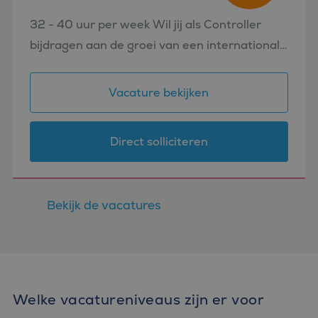
Schiedam
32 - 40 uur per week Wil jij als Controller
bijdragen aan de groei van een internationale
technologieorganisatie waar innovatie,
kwaliteit en samenwerking centraal staan? In
Vacature bekijken
deze functie krijg je d...
Direct solliciteren
Bekijk de vacatures
Welke vacatureniveaus zijn er voor