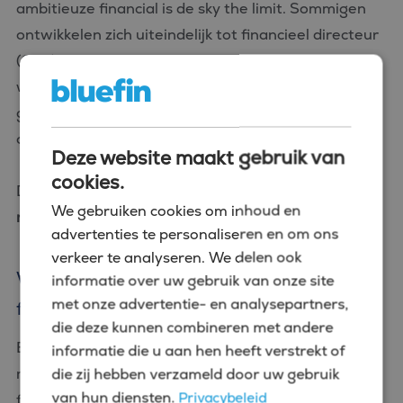
ambitieuze financial is de sky the limit. Sommigen
ontwikkelen zich uiteindelijk tot financieel directeur
(CFO) binnen een organisatie. Waar je ook naartoe
wilt groeien, ervaring als financieel analist in Uden
geeft je een sterk fundament voor een mooie
carrière in de financiële wereld.
Deze website maakt gebruik van
cookies.
De beste kansen voor jezelf creëren?
Vergroot je
We gebruiken cookies om inhoud en
netwerk met Bluefin
.
advertenties te personaliseren en om ons
verkeer te analyseren. We delen ook
Waarom je de ideale vacature
informatie over uw gebruik van onze site
met onze advertentie- en analysepartners,
financieel analist in Uden bij ons vindt
die deze kunnen combineren met andere
Bij Bluefin geloven we dat succesvol bemiddelen
informatie die u aan hen heeft verstrekt of
meer is dan het matchen van een cv met een
die zij hebben verzameld door uw gebruik
van hun diensten.
Privacybeleid
functieomschrijving; het gaat erom de persoon