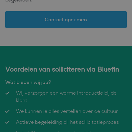
om variabel
van
gebruikersse
te onderhou
Het is norma
Contact opnemen
gesproken e
willekeurig
gegenereerd
nummer, hoe
wordt gebrui
kan specifiek
voor de site
een goed
voorbeeld is
behouden v
een ingelog
Voordelen van solliciteren via Bluefin
status voor 
gebruiker tu
pagina's.
Wat bieden wij jou?
Wij verzorgen een warme introductie bij de
klant
Aanbieder
Naam
Vervaldatum
Omschrijving
We kunnen je alles vertellen over de cultuur
/
Domein
_ga_FP76YEEY9G
.bluefin.nl
1 jaar 1
Deze cookie wordt
Actieve begeleiding bij het sollicitatieproces
Aanbieder
/
Naam
Vervaldatum
Omschrijving
maand
gebruikt door
Domein
Google Analytics