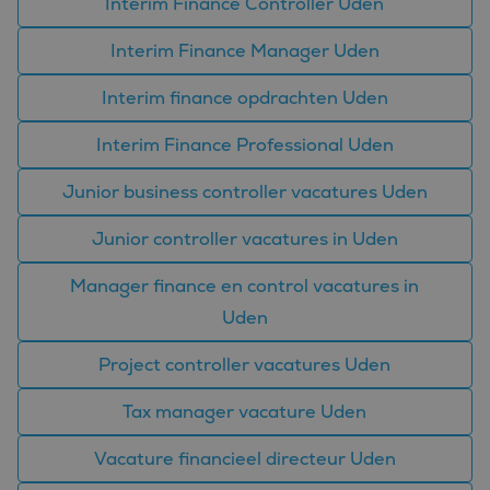
Interim Finance Controller Uden
Algemeen wordt
aangenomen dat het
synchroniseert tussen
Interim Finance Manager Uden
veel verschillende
Microsoft-domeinen,
waardoor gebruikers
Interim finance opdrachten Uden
kunnen worden
gevolgd.
Interim Finance Professional Uden
SM
.c.clarity.ms
Sessie
Dit is een Microsoft
MSN 1st party cookie
die we gebruiken om
Junior business controller vacatures Uden
het gebruik van de
website voor interne
analyses te meten.
Junior controller vacatures in Uden
Manager finance en control vacatures in
Uden
Project controller vacatures Uden
Tax manager vacature Uden
Vacature financieel directeur Uden