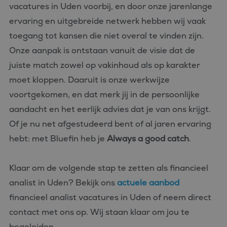
Strikt noodzakelijke cookies maken de kernfunctionaliteiten
vacatures in Uden voorbij, en door onze jarenlange
van de website mogelijk, zoals gebruikersaanmelding en
ervaring en uitgebreide netwerk hebben wij vaak
accountbeheer. De website kan niet goed worden gebruikt
zonder de strikt noodzakelijke cookies.
toegang tot kansen die niet overal te vinden zijn.
Aanbieder
/
Naam
Vervaldatum
Omschrijvin
Onze aanpak is ontstaan vanuit de visie dat de
Domein
juiste match zowel op vakinhoud als op karakter
CookieScriptConsent
4 weken 2
Deze cookie
CookieScript
dagen
wordt gebrui
www.bluefin.nl
moet kloppen. Daaruit is onze werkwijze
door de Coo
Script.com-s
voortgekomen, en dat merk jij in de persoonlijke
om de
cookievoork
aandacht en het eerlijk advies dat je van ons krijgt.
van bezoeker
onthouden.
Of je nu net afgestudeerd bent of al jaren ervaring
cookie-bann
van Cookie-
Script.com is
hebt: met Bluefin heb je
Always a good catch
.
noodzakelij
correct te we
PHPSESSID
Sessie
Cookie
PHP.net
Klaar om de volgende stap te zetten als financieel
gegenereerd
www.bluefin.nl
applicaties 
analist in Uden? Bekijk ons
actuele aanbod
basis van de
Google
taal. Dit is e
financieel analist vacatures in Uden of neem direct
Privacy Policy
identificator
algemene
contact met ons op. Wij staan klaar om jou te
doeleinden 
wordt gebrui
begeleiden.