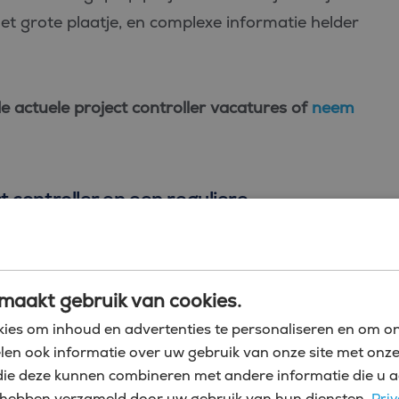
et grote plaatje, en complexe informatie helder
de
actuele project controller vacatures
of
neem
t controller en een reguliere
maakt gebruik van cookies.
ies om inhoud en advertenties te personaliseren en om on
len ook informatie over uw gebruik van onze site met onze
die deze kunnen combineren met andere informatie die u a
zij hebben verzameld door uw gebruik van hun diensten.
Priv