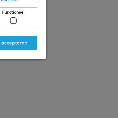
Functioneel
s accepteren
ing en accountbeheer. De
.com-service om de
 cookie-banner van
rken.