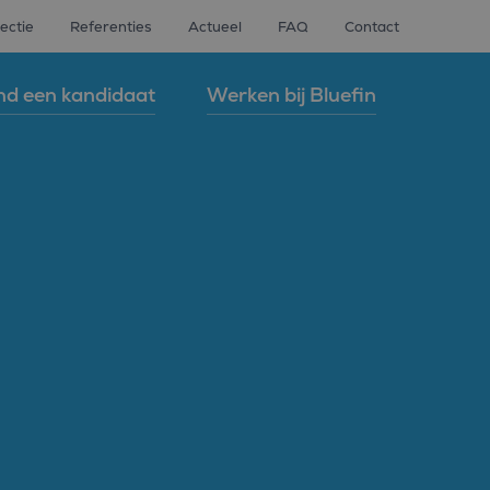
ectie
Referenties
Actueel
FAQ
Contact
nd een kandidaat
Werken bij Bluefin