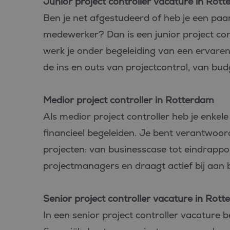
Junior project controller vacature in Rot
_fbp
Meta Pl
Ben je net afgestudeerd of heb je een paar 
Inc.
.bluefin.
medewerker? Dan is een junior project con
MR
Microsof
werk je onder begeleiding van een ervaren 
Corpora
.c.bing.
de ins en outs van projectcontrol, van bud
MUID
Microsof
Corpora
.clarity.m
Medior project controller in Rotterdam
MR
Microsof
Als medior project controller heb je enkele
Corpora
.c.clarity
financieel begeleiden. Je bent verantwoorde
ANONCHK
Microsof
Corpora
projecten: van businesscase tot eindrappo
.c.clarity
projectmanagers en draagt actief bij aan 
_clsk
Microsof
.bluefin.
Senior project controller vacature in Rot
MUID
Microsof
In een senior project controller vacature b
Corpora
.bing.co