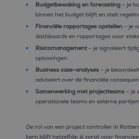
Budgetbewaking en forecasting
– je h
binnen het budget blijft en stelt regel
Financiële rapportages opstellen
– je v
dashboards en rapportages voor stake
Risicomanagement
– je signaleert tijd
oplossingen.
Business case-analyses
– je beoordeel
adviseert over de financiële consequent
Samenwerking met projectteams
– je
operationele teams en externe partijen
De rol van een project controller in Rotte
kern blijft hetzelfde: jij zorgt voor financi