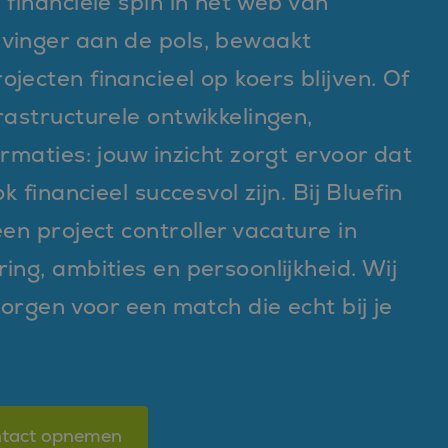
 financiële spin in het web van
 vinger aan de pols, bewaakt
jecten financieel op koers blijven. Of
rastructurele ontwikkelingen,
ormaties: jouw inzicht zorgt ervoor dat
k financieel succesvol zijn. Bij Bluefin
een project controller vacature in
ing, ambities en persoonlijkheid. Wij
zorgen voor een match die echt bij je
tact opnemen