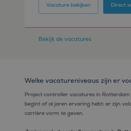
PHPSESSID
Vacature bekijken
Direct s
Bekijk de vacatures
Aan
Naam
Aanbiede
/
D
Naam
Domein
_ga_FP76YEEY9G
.bl
SRM_B
Microsof
Corpora
_ga
Goo
.c.bing.
LLC
.bl
Welke vacatureniveaus zijn er vo
_gcl_au
Google L
.bluefin.
Project controller vacatures in Rotterdam z
test_cookie
Google L
.doublecl
begint of al jaren ervaring hebt: er zijn v
IDE
Google L
carrière vorm te geven.
.doublecl
_clck
.bluefin.