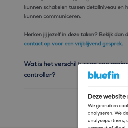
kunnen schakelen tussen detailniveau en h
kunnen communiceren.
Herken jij jezelf in deze taken? Bekijk dan 
contact op
voor een vrijblijvend gesprek.
Wat is het verschil tussen een projec
controller?
Deze website 
We gebruiken cook
analyseren. We de
analysepartners, 
verstrekt of die 