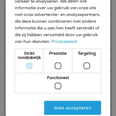
verkeer te analyseren. We delen ook
Administratief medewerker vacatures
informatie over uw gebruik van onze site
Rotterdam
met onze advertentie- en analysepartners,
Assistent Controller vacatures Rotterdam
die deze kunnen combineren met andere
informatie die u aan hen heeft verstrekt of
Boekhouder vacatures Rotterdam
die zij hebben verzameld door uw gebruik
van hun diensten.
Privacybeleid
Business Controller vacatures in Rotterdam
Strikt
Prestatie
Targeting
CFO vacatures Rotterdam
noodzakelijk
Chief Financial Officer vacatures Rotterdam
Credit controller vacature Rotterdam
Functioneel
Finance detachering Rotterdam
Finance manager vacature Rotterdam
Alles accepteren
Finance recruitment Rotterdam