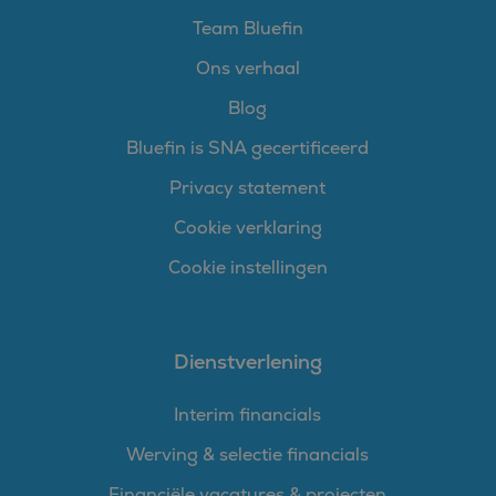
gebruikerssessie voor
analytische
Team Bluefin
doeleinden.
Ons verhaal
MUID
1 jaar
Deze cookie wordt
Microsoft
veel gebruikt door
Corporation
mijn Microsoft als
.bing.com
Blog
een unieke
gebruikers-ID. Het
Bluefin is SNA gecertificeerd
kan worden ingesteld
door ingesloten
microsoft-scripts.
Privacy statement
Algemeen wordt
aangenomen dat het
synchroniseert tussen
Cookie verklaring
veel verschillende
Microsoft-domeinen,
Cookie instellingen
waardoor gebruikers
kunnen worden
gevolgd.
SM
.c.clarity.ms
Sessie
Dit is een Microsoft
MSN 1st party cookie
Dienstverlening
die we gebruiken om
het gebruik van de
website voor interne
analyses te meten.
Interim financials
Werving & selectie financials
Financiële vacatures & projecten