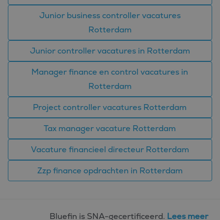
noodzakelij
correct te we
Junior business controller vacatures
PHPSESSID
Sessie
Cookie
PHP.net
Rotterdam
gegenereerd
www.bluefin.nl
applicaties 
basis van de
Google
Junior controller vacatures in Rotterdam
taal. Dit is e
Privacy Policy
identificator
algemene
doeleinden 
Manager finance en control vacatures in
wordt gebrui
om variabel
Rotterdam
van
gebruikersse
te onderhou
Project controller vacatures Rotterdam
Het is norma
gesproken e
willekeurig
Tax manager vacature Rotterdam
gegenereerd
nummer, hoe
wordt gebrui
Vacature financieel directeur Rotterdam
kan specifiek
voor de site
een goed
Zzp finance opdrachten in Rotterdam
voorbeeld is
behouden v
een ingelog
status voor 
gebruiker tu
pagina's.
Bluefin is SNA-gecertificeerd.
Lees meer