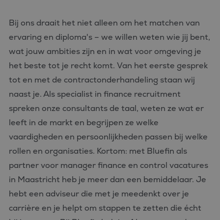
wordt gebrui
om variabel
van
Bij ons draait het niet alleen om het matchen van
gebruikersse
te onderhou
ervaring en diploma's – we willen weten wie jij bent,
Het is norma
gesproken e
wat jouw ambities zijn en in wat voor omgeving je
willekeurig
gegenereerd
het beste tot je recht komt. Van het eerste gesprek
nummer, hoe
wordt gebrui
tot en met de contractonderhandeling staan wij
kan specifiek
voor de site
naast je. Als specialist in finance recruitment
een goed
voorbeeld is
spreken onze consultants de taal, weten ze wat er
behouden v
een ingelog
leeft in de markt en begrijpen ze welke
status voor 
gebruiker tu
vaardigheden en persoonlijkheden passen bij welke
pagina's.
rollen en organisaties. Kortom: met Bluefin als
partner voor manager finance en control vacatures
in Maastricht heb je meer dan een bemiddelaar. Je
Aanbieder
hebt een adviseur die met je meedenkt over je
Naam
Vervaldatum
Omschrijving
/
Domein
carrière en je helpt om stappen te zetten die écht
_ga_FP76YEEY9G
.bluefin.nl
1 jaar 1
Deze cookie wordt
Aanbieder
/
Naam
Vervaldatum
Omschrijving
maand
gebruikt door