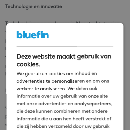
Technologie en innovatie
Tech-bedrijven en scale-ups in Maastricht groeien
vaak snel en hebben behoefte aan
professionalisering van hun finance-functie. Hier
kun je als manager finance en control echt het
Deze website maakt gebruik van
verschil maken door structuur aan te brengen,
cookies.
processen op te zetten en te zorgen voor
We gebruiken cookies om inhoud en
betrouwbare cijfers die de groei ondersteunen.
advertenties te personaliseren en om ons
verkeer te analyseren. We delen ook
Non-profit en publieke sector
informatie over uw gebruik van onze site
met onze advertentie- en analysepartners,
Ook stichtingen, overheidsinstellingen en semi-
die deze kunnen combineren met andere
publieke organisaties in Maastricht zoeken naar
informatie die u aan hen heeft verstrekt of
ervaren managers finance en control. Hier is kennis
die zij hebben verzameld door uw gebruik