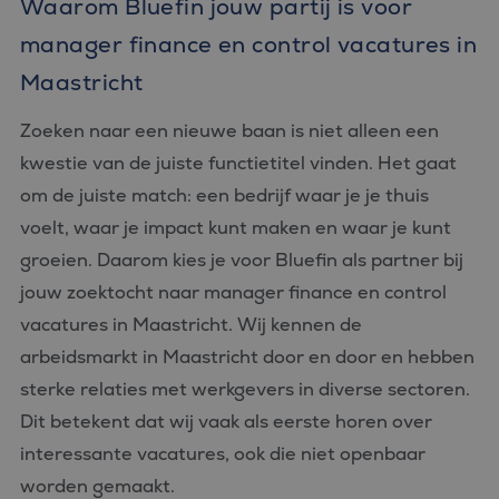
Waarom Bluefin jouw partij is voor
Strikt noodzakelijke cookies maken de kernfunctionaliteiten
manager finance en control vacatures in
van de website mogelijk, zoals gebruikersaanmelding en
accountbeheer. De website kan niet goed worden gebruikt
Maastricht
zonder de strikt noodzakelijke cookies.
Aanbieder
/
Naam
Vervaldatum
Omschrijvin
Zoeken naar een nieuwe baan is niet alleen een
Domein
kwestie van de juiste functietitel vinden. Het gaat
CookieScriptConsent
4 weken 2
Deze cookie
CookieScript
dagen
wordt gebrui
www.bluefin.nl
om de juiste match: een bedrijf waar je je thuis
door de Coo
Script.com-s
voelt, waar je impact kunt maken en waar je kunt
om de
cookievoork
groeien. Daarom kies je voor Bluefin als partner bij
van bezoeker
onthouden.
jouw zoektocht naar manager finance en control
cookie-bann
van Cookie-
vacatures in Maastricht. Wij kennen de
Script.com is
noodzakelij
correct te we
arbeidsmarkt in Maastricht door en door en hebben
PHPSESSID
Sessie
Cookie
sterke relaties met werkgevers in diverse sectoren.
PHP.net
gegenereerd
www.bluefin.nl
applicaties 
Dit betekent dat wij vaak als eerste horen over
basis van de
Google
taal. Dit is e
interessante vacatures, ook die niet openbaar
Privacy Policy
identificator
algemene
worden gemaakt.
doeleinden 