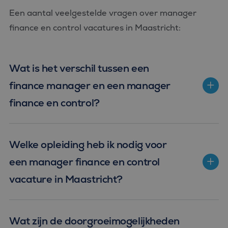
ingesteld door
.doubleclick.net
de
Doubleclick en voert
Een aantal veelgestelde vragen over manager
analyserapporten
informatie uit over
van de site.
hoe de eindgebruiker
finance en control vacatures in Maastricht:
de website gebruikt
en over eventuele
advertenties die de
eindgebruiker heeft
gezien voordat hij de
Wat is het verschil tussen een
genoemde website
bezocht.
finance manager en een manager
_clck
.bluefin.nl
1 jaar
Deze cookie wordt
gebruikt om
finance en control?
gebruikersinteracties
en betrokkenheid op
de website te volgen
om de
gebruikerservaring en
websitefunctionaliteit
Welke opleiding heb ik nodig voor
te verbeteren.
een manager finance en control
_fbp
2 maanden 4
Gebruikt door
Meta Platform
weken
Facebook om een
Inc.
reeks
.bluefin.nl
vacature in Maastricht?
advertentieproducten
te leveren, zoals
realtime bieden van
externe adverteerders
MR
1 week
Dit is een Microsoft
Microsoft
Wat zijn de doorgroeimogelijkheden
MSN 1st party cookie
Corporation