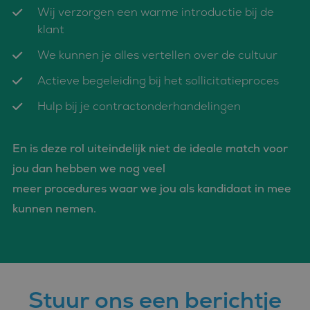
eindgebruiker de
Wij verzorgen een warme introductie bij de
website gebruikt en
over eventuele
klant
advertenties die de
eindgebruiker
We kunnen je alles vertellen over de cultuur
mogelijk heeft gezien
voordat hij de
genoemde website
Actieve begeleiding bij het sollicitatieproces
bezocht.
Hulp bij je contractonderhandelingen
_clsk
1 dag
Deze cookie wordt
Microsoft
geassocieerd met
.bluefin.nl
Microsoft Clarity
analytics software.
Het wordt gebruikt
En is deze rol uiteindelijk niet de ideale match voor
om informatie over
de sessie van de
jou dan hebben we nog veel
gebruiker op te slaan
en om meerdere
meer procedures waar we jou als kandidaat in mee
paginaweergaven te
combineren tot één
kunnen nemen.
gebruikerssessie voor
analytische
doeleinden.
MUID
1 jaar
Deze cookie wordt
Microsoft
veel gebruikt door
Corporation
mijn Microsoft als
.bing.com
een unieke
gebruikers-ID. Het
Stuur ons een berichtje
kan worden ingesteld
door ingesloten