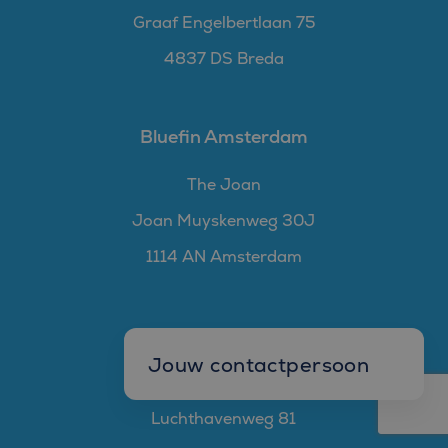
Graaf Engelbertlaan 75
4837 DS Breda
Bluefin Amsterdam
The Joan
Joan Muyskenweg 30J
1114 AN Amsterdam
Bluefin Eindhoven
Jouw contactpersoon
Bond Eindhoven
Mark Goedhart
Luchthavenweg 81
Manager W&S