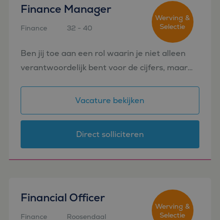
Finance Manager
Werving &
Selectie
Finance
32 - 40
Amsterdam
Ben jij toe aan een rol waarin je niet alleen
verantwoordelijk bent voor de cijfers, maar
ook een belangrijke bijdrage levert aan de
ontwikkeling van de business én het finance
Vacature bekijken
team? Voor ee...
Direct solliciteren
Financial Officer
Werving &
Selectie
Finance
Roosendaal