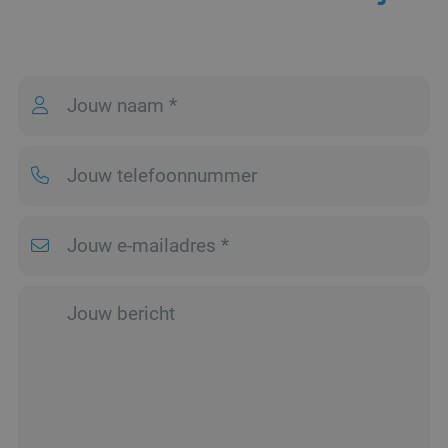
microsoft-scripts.
Algemeen wordt
aangenomen dat het
synchroniseert tussen
veel verschillende
Microsoft-domeinen,
waardoor gebruikers
kunnen worden
gevolgd.
SM
.c.clarity.ms
Sessie
Dit is een Microsoft
MSN 1st party cookie
die we gebruiken om
het gebruik van de
website voor interne
analyses te meten.