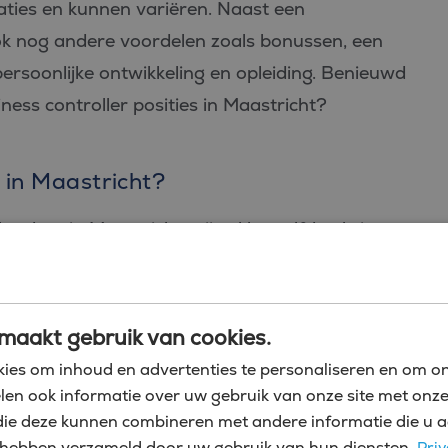
aties en kunnen variëren. Naast een
 ook nog andere voordelen zoals bonussen, een
ersoonlijke ontwikkeling en opleiding. Benieuwd
ness controller posities in Maastricht?
 in Maastricht?
er doet in Maastricht vrijwel hetzelfde als in
 voeren taken kunnen natuurlijk uiteenlopen,
bedrijf, de sector waar het in zit en de
jf gevestigd precies zit.
maakt gebruik van cookies.
ies om inhoud en advertenties te personaliseren en om on
 veelzijdig en essentieel voor het succes van een
len ook informatie over uw gebruik van onze site met onze
at uit een aantal taken die cruciaal zijn voor de
die deze kunnen combineren met andere informatie die u a
zij hebben verzameld door uw gebruik van hun diensten.
Priv