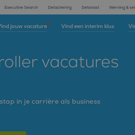
Executive Search
Detachering
Detavast
Werving & sel
ind jouw vacature
Vind een interim klus
Vi
roller vacatures
tap in je carrière als business