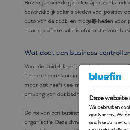
Bovengenoemde getallen zijn slechts indic
aantrekkelijk salaris bieden veel posities
auto van de zaak, en mogelijkheden voor p
naar specifieke salarisinformatie voor busi
Wat doet een business controller
Voor de duidelijkheid, een business controll
iedere andere stad in Nederland. De uit te
maar dat heeft veel meer te maken met het 
omvang van dat bedrijf, dan waar dat bedri
Deze website 
We gebruiken cook
De rol van een business controller is altijd
analyseren. We de
organisatie. Deze dynamische functie besta
analysepartners, 
verstrekt of die 