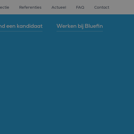
ectie
Referenties
Actueel
FAQ
Contact
nd een kandidaat
Werken bij Bluefin