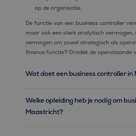
PHPSESSID
op de organisatie.
De functie van een business controller verei
maar ook een sterk analytisch vermogen,
vermogen om zowel strategisch als operat
Aan
Naam
Aanbiede
/
D
finance functie? Ontdek de openstaande v
Naam
Domein
_ga_FP76YEEY9G
.bl
SRM_B
Microsof
Corpora
Wat doet een business controller in
_ga
Goo
.c.bing.
LLC
.bl
_gcl_au
Google L
.bluefin.
Welke opleiding heb je nodig om busi
test_cookie
Google L
.doublecl
Maastricht?
IDE
Google L
.doublecl
_clck
.bluefin.