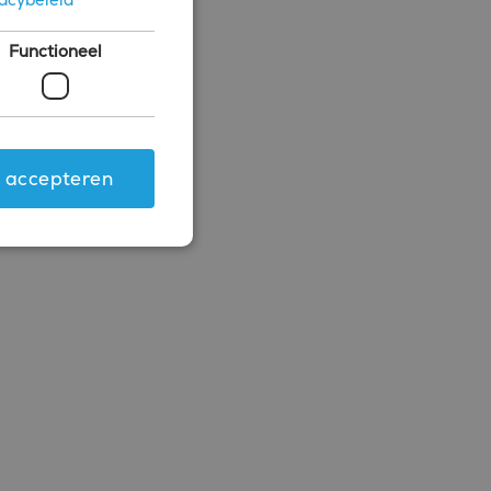
Functioneel
s accepteren
ing en accountbeheer. De
.com-service om de
 cookie-banner van
rken.