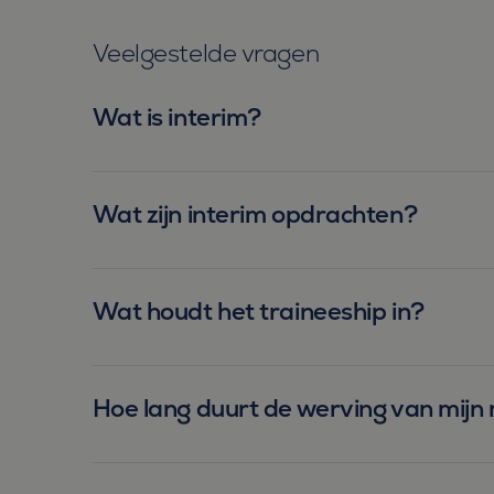
_fbp
Meta Pl
Inc.
Veelgestelde vragen
.bluefin.
MR
Microsof
Corpora
Wat is interim?
.c.bing.
MUID
Microsof
Corpora
.clarity.m
Wat zijn interim opdrachten?
MR
Microsof
Corpora
.c.clarity
ANONCHK
Microsof
Wat houdt het traineeship in?
Corpora
.c.clarity
_clsk
Microsof
.bluefin.
Hoe lang duurt de werving van mijn 
MUID
Microsof
Corpora
.bing.co