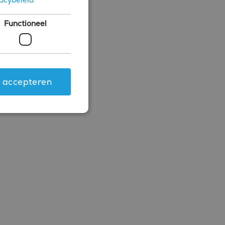
Functioneel
s accepteren
ing en accountbeheer. De
.com-service om de
 cookie-banner van
rken.