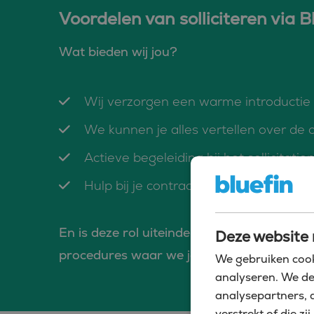
Voordelen van solliciteren via B
Wat bieden wij jou?
Wij verzorgen een warme introductie b
We kunnen je alles vertellen over de c
Actieve begeleiding bij het sollicitatie
Hulp bij je contractonderhandelingen
En is deze rol uiteindelijk niet de ideale
Deze website 
procedures waar we jou als kandidaat in
We gebruiken cook
analyseren. We de
analysepartners, 
verstrekt of die 