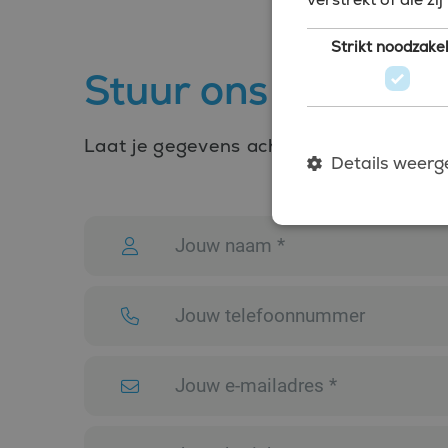
Strikt noodzakel
Stuur ons een beri
Laat je gegevens achter en we nemen con
Details weerg
Strikt noodzakelijke coo
website kan niet goed wo
Naam
CookieScriptConsent