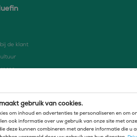
luefin
ij de klant
ultuur
proces
 match voor jou, dan hebben we nog veel meer
maakt gebruik van cookies.
 mee kunnen nemen.
ies om inhoud en advertenties te personaliseren en om on
len ook informatie over uw gebruik van onze site met onze
die deze kunnen combineren met andere informatie die u a
zij hebben verzameld door uw gebruik van hun diensten.
Priv