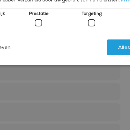
ijk
Prestatie
Targeting
chtje
tact met je op, of bel ons zelf.
even
Alle
Strikt noodzakelijk
Prestatie
Targeting
Functioneel
kies maken de kernfunctionaliteiten van de website mogelijk, zoals gebruikersaanmeld
rden gebruikt zonder de strikt noodzakelijke cookies.
Aanbieder
/
Vervaldatum
Omschrijving
Domein
4 weken 2
Deze cookie wordt gebruikt door de Cookie-Script
CookieScript
dagen
cookievoorkeuren van bezoekers te onthouden. De
www.bluefin.nl
Cookie-Script.com is noodzakelijk om correct te we