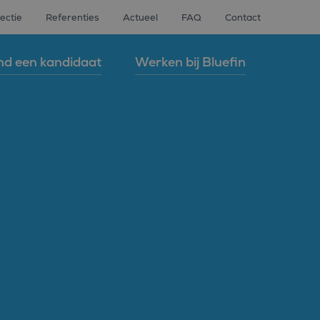
ectie
Referenties
Actueel
FAQ
Contact
nd een kandidaat
Werken bij Bluefin