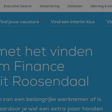
Executive Search
Detachering
Detavast
Werving & sel
ind jouw vacature
Vind een interim klus
Vi
 met het vinden
im Finance
uit Roosendaal
n van een belangrijke werknemer of is
waardoor je wel een extra paar handen