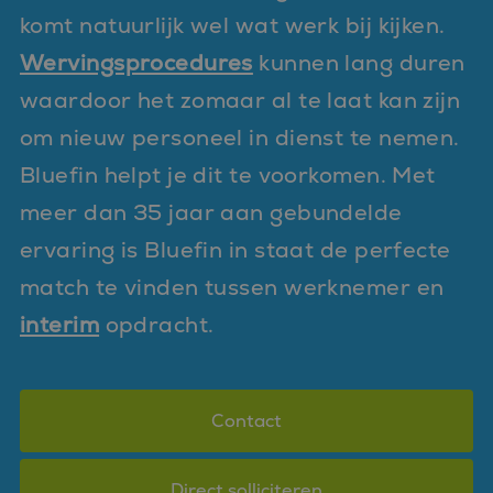
komt natuurlijk wel wat werk bij kijken.
Wervingsprocedures
kunnen lang duren
waardoor het zomaar al te laat kan zijn
om nieuw personeel in dienst te nemen.
Bluefin helpt je dit te voorkomen. Met
meer dan 35 jaar aan gebundelde
ervaring is Bluefin in staat de perfecte
match te vinden tussen werknemer en
interim
opdracht.
Contact
Direct solliciteren