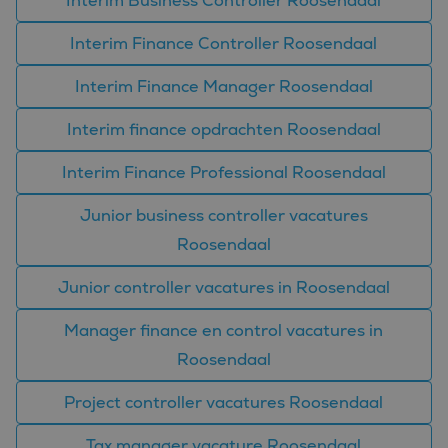
Interim Business Controller Roosendaal
doeleinden 
wordt gebrui
om variabel
Interim Finance Controller Roosendaal
van
gebruikersse
te onderhou
Interim Finance Manager Roosendaal
Het is norma
gesproken e
willekeurig
Interim finance opdrachten Roosendaal
gegenereerd
nummer, hoe
wordt gebrui
Interim Finance Professional Roosendaal
kan specifiek
voor de site
een goed
Junior business controller vacatures
voorbeeld is
behouden v
Roosendaal
een ingelog
status voor 
gebruiker tu
Junior controller vacatures in Roosendaal
pagina's.
Manager finance en control vacatures in
Roosendaal
Aanbieder
Project controller vacatures Roosendaal
Naam
Vervaldatum
Omschrijving
/
Domein
Tax manager vacature Roosendaal
_ga_FP76YEEY9G
.bluefin.nl
1 jaar 1
Deze cookie wordt
Aanbieder
/