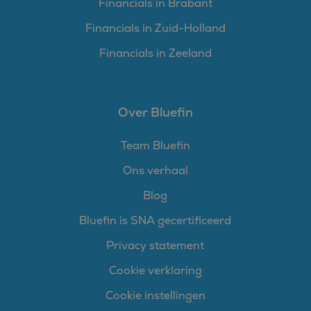
Financials in Brabant
door ingesloten
microsoft-scripts.
Financials in Zuid-Holland
Algemeen wordt
aangenomen dat het
synchroniseert tussen
Financials in Zeeland
veel verschillende
Microsoft-domeinen,
waardoor gebruikers
kunnen worden
gevolgd.
Over Bluefin
SM
.c.clarity.ms
Sessie
Dit is een Microsoft
MSN 1st party cookie
die we gebruiken om
Team Bluefin
het gebruik van de
website voor interne
analyses te meten.
Ons verhaal
Blog
Bluefin is SNA gecertificeerd
Privacy statement
Cookie verklaring
Cookie instellingen