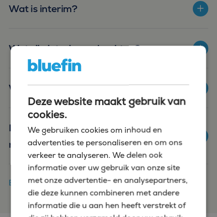
Wat is interim?
Wat zijn interim opdrachten?
Wat houdt het traineeship in?
Deze website maakt gebruik van
cookies.
Hoe lang duurt de werving van mijn
We gebruiken cookies om inhoud en
advertenties te personaliseren en om ons
nieuwe finance collega?
verkeer te analyseren. We delen ook
informatie over uw gebruik van onze site
met onze advertentie- en analysepartners,
Bekijk alle veelgestelde vragen
die deze kunnen combineren met andere
informatie die u aan hen heeft verstrekt of