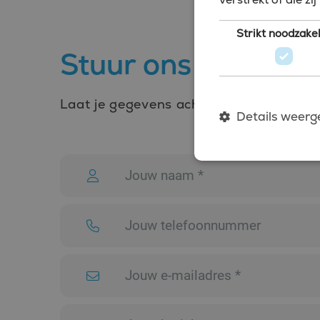
Strikt noodzakel
Stuur ons een beri
Laat je gegevens achter en we nemen con
Details weerg
Strikt noodzakelijke coo
website kan niet goed wo
Naam
CookieScriptConsent