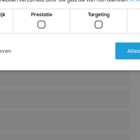
ijk
Prestatie
Targeting
chtje
tact met je op, of bel ons zelf.
even
Alle
Strikt noodzakelijk
Prestatie
Targeting
Functioneel
kies maken de kernfunctionaliteiten van de website mogelijk, zoals gebruikersaanmeld
rden gebruikt zonder de strikt noodzakelijke cookies.
Aanbieder
/
Vervaldatum
Omschrijving
Domein
4 weken 2
Deze cookie wordt gebruikt door de Cookie-Script
CookieScript
dagen
cookievoorkeuren van bezoekers te onthouden. De
www.bluefin.nl
Cookie-Script.com is noodzakelijk om correct te we