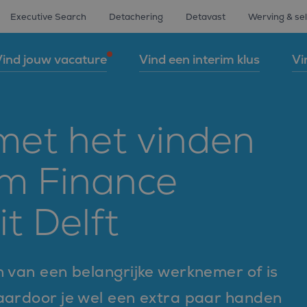
Executive Search
Detachering
Detavast
Werving & sel
ind jouw vacature
Vind een interim klus
Vi
 met het vinden
im Finance
it Delft
n van een belangrijke werknemer of is
waardoor je wel een extra paar handen