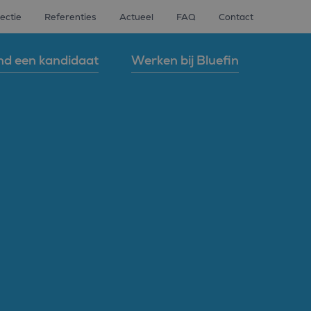
ectie
Referenties
Actueel
FAQ
Contact
nd een kandidaat
Werken bij Bluefin