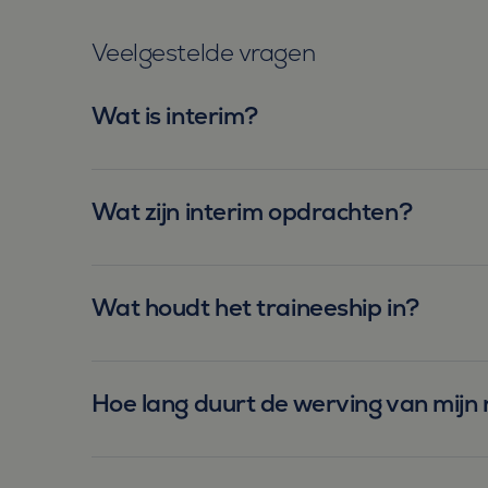
_fbp
Meta Pl
Inc.
Veelgestelde vragen
.bluefin.
MR
Microsof
Corpora
Wat is interim?
.c.bing.
MUID
Microsof
Corpora
.clarity.m
Wat zijn interim opdrachten?
MR
Microsof
Corpora
.c.clarity
ANONCHK
Microsof
Wat houdt het traineeship in?
Corpora
.c.clarity
_clsk
Microsof
.bluefin.
Hoe lang duurt de werving van mijn 
MUID
Microsof
Corpora
.bing.co