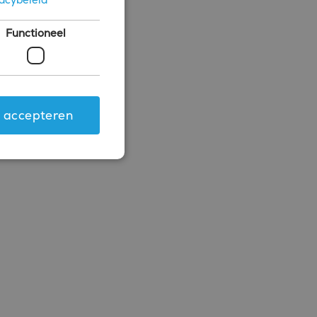
Functioneel
s accepteren
ing en accountbeheer. De
.com-service om de
 cookie-banner van
rken.