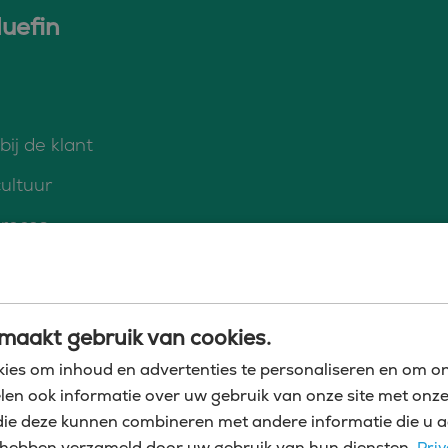
luefin
ij de klant
ultuur
proces
 match voor jou, dan hebben we nog veel meer
maakt gebruik van cookies.
 mee kunnen nemen.
ies om inhoud en advertenties te personaliseren en om on
len ook informatie over uw gebruik van onze site met onze
die deze kunnen combineren met andere informatie die u a
zij hebben verzameld door uw gebruik van hun diensten.
Priv