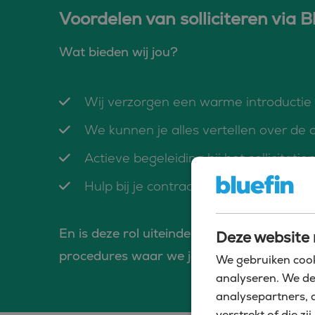
Voordelen van solliciteren via B
Wat bieden wij jou?
Wij verzorgen een warme introductie b
We kunnen je alles vertellen over de c
Actieve begeleiding bij het sollicitatie
Hulp bij je contractonderhandelingen
En is deze rol uiteindelijk niet de ideale
Deze website 
procedures waar we jou als kandidaat in
We gebruiken cook
analyseren. We de
analysepartners, 
verstrekt of die 