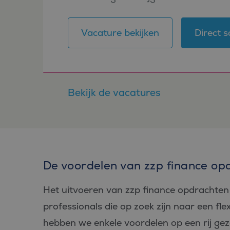
PHPSESSID
klantcontact. Je krijgt ruimte om ver.
Vacature bekijken
Direct s
Aan
Naam
Aanbiede
/
D
Naam
Bekijk de vacatures
Domein
_ga_FP76YEEY9G
.bl
SRM_B
Microsof
Corpora
_ga
Goo
.c.bing.
LLC
.bl
_gcl_au
Google L
.bluefin.
De voordelen van zzp finance opd
test_cookie
Google L
.doublecl
Het uitvoeren van zzp finance opdrachten 
IDE
Google L
.doublecl
professionals die op zoek zijn naar een fle
_clck
.bluefin.
hebben we enkele voordelen op een rij gez