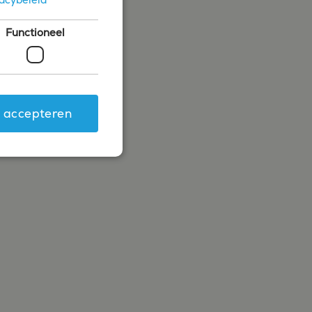
Functioneel
s accepteren
ing en accountbeheer. De
.com-service om de
 cookie-banner van
rken.