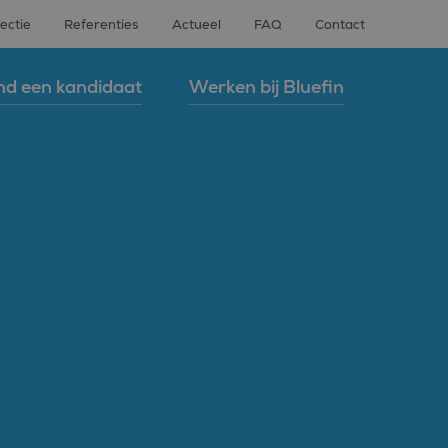
ectie
Referenties
Actueel
FAQ
Contact
nd een kandidaat
Werken bij Bluefin