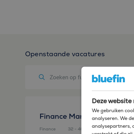
Openstaande vacatures
Deze website 
We gebruiken cook
Finance Manager
analyseren. We de
analysepartners, 
Finance
32 - 40
Amsterdam
verstrekt of die 