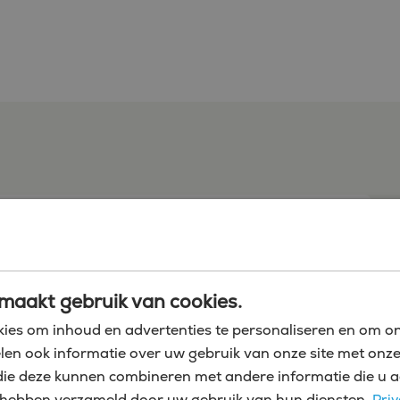
Zoeken in 25 finance vacatures
maakt gebruik van cookies.
ies om inhoud en advertenties te personaliseren en om on
Werving &
len ook informatie over uw gebruik van onze site met onze
Selectie
die deze kunnen combineren met andere informatie die u a
zij hebben verzameld door uw gebruik van hun diensten.
Priv