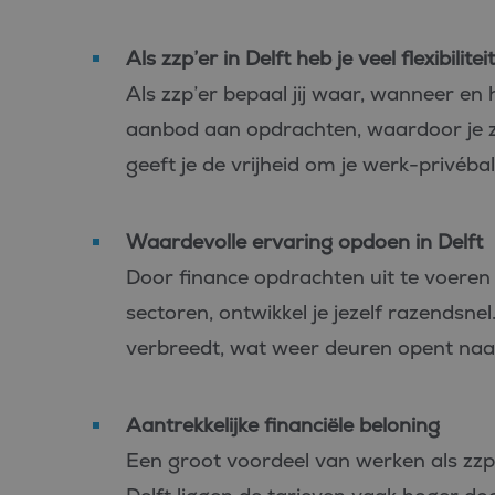
_fbp
Meta Pl
Inc.
Als zzp’er in Delft heb je veel flexibilitei
.bluefin.
Als zzp’er bepaal jij waar, wanneer en h
MR
Microsof
Corpora
.c.bing.
aanbod aan opdrachten, waardoor je ze
MUID
Microsof
geeft je de vrijheid om je werk-privébal
Corpora
.clarity.m
MR
Microsof
Waardevolle ervaring opdoen in Delft
Corpora
.c.clarity
Door finance opdrachten uit te voeren 
ANONCHK
Microsof
sectoren, ontwikkel je jezelf razendsnel
Corpora
.c.clarity
verbreedt, wat weer deuren opent naar
_clsk
Microsof
.bluefin.
Aantrekkelijke financiële beloning
MUID
Microsof
Een groot voordeel van werken als zzp’er 
Corpora
.bing.co