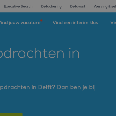
Executive Search
Detachering
Detavast
Werving & sel
ind jouw vacature
Vind een interim klus
Vi
pdrachten in
opdrachten in Delft? Dan ben je bij