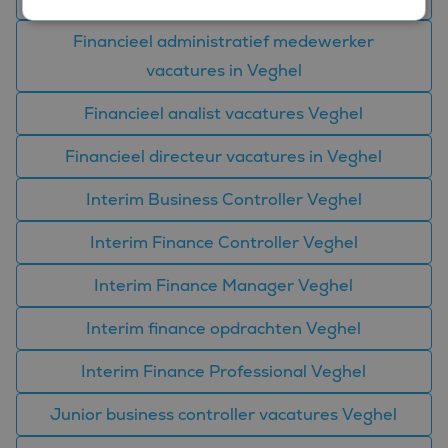
Financieel administratief medewerker
Strikt noodzakelijk
Prestatie
Targeting
vacatures in Veghel
Functioneel
Financieel analist vacatures Veghel
Strikt noodzakelijke cookies maken de kernfunctionaliteiten
van de website mogelijk, zoals gebruikersaanmelding en
Financieel directeur vacatures in Veghel
accountbeheer. De website kan niet goed worden gebruikt
zonder de strikt noodzakelijke cookies.
Interim Business Controller Veghel
Aanbieder
/
Naam
Vervaldatum
Omschrijvin
Domein
Interim Finance Controller Veghel
CookieScriptConsent
4 weken 2
Deze cookie
CookieScript
dagen
wordt gebrui
www.bluefin.nl
door de Coo
Interim Finance Manager Veghel
Script.com-s
om de
cookievoork
Interim finance opdrachten Veghel
van bezoeker
onthouden.
cookie-bann
Interim Finance Professional Veghel
van Cookie-
Script.com is
noodzakelij
Junior business controller vacatures Veghel
correct te we
PHPSESSID
Sessie
Cookie
PHP.net