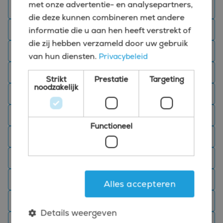
met onze advertentie- en analysepartners,
Assistent Controller vacatures Veghel
die deze kunnen combineren met andere
Boekhouder vacatures Veghel
informatie die u aan hen heeft verstrekt of
die zij hebben verzameld door uw gebruik
Business Controller vacatures in Veghel
van hun diensten.
Privacybeleid
CFO vacatures Veghel
Strikt
Prestatie
Targeting
noodzakelijk
Chief Financial Officer vacatures Veghel
Credit controller vacature Veghel
Functioneel
Finance detachering Veghel
Finance manager vacature Veghel
Finance recruitment Veghel
Alles accepteren
Finance vacatures Veghel
Details weergeven
Financial controller vacatures Veghel