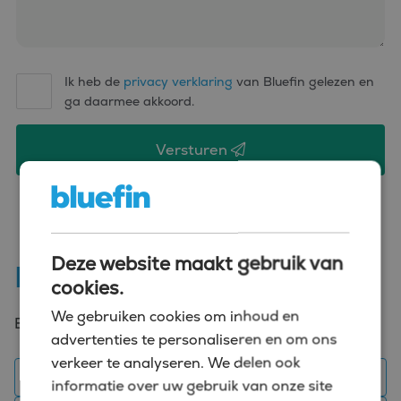
Ik heb de
privacy verklaring
van Bluefin gelezen en
ga daarmee akkoord.
Versturen
Deze website maakt gebruik van
Meer vacatures in Veghel
cookies.
We gebruiken cookies om inhoud en
Een overzicht van vacatures in de buurt.
advertenties te personaliseren en om ons
verkeer te analyseren. We delen ook
Administratief medewerker vacatures Veghel
informatie over uw gebruik van onze site