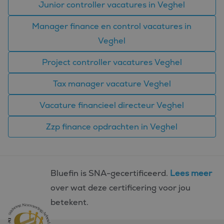
Junior controller vacatures in Veghel
gegenereerd
www.bluefin.nl
applicaties 
basis van de
Google
Manager finance en control vacatures in
taal. Dit is e
Privacy Policy
identificator
Veghel
algemene
doeleinden 
wordt gebrui
Project controller vacatures Veghel
om variabel
van
gebruikersse
Tax manager vacature Veghel
te onderhou
Het is norma
gesproken e
Vacature financieel directeur Veghel
willekeurig
gegenereerd
nummer, hoe
wordt gebrui
Zzp finance opdrachten in Veghel
kan specifiek
voor de site
een goed
voorbeeld is
behouden v
een ingelog
Bluefin is SNA-gecertificeerd.
Lees meer
status voor 
gebruiker tu
over wat deze certificering voor jou
pagina's.
betekent.