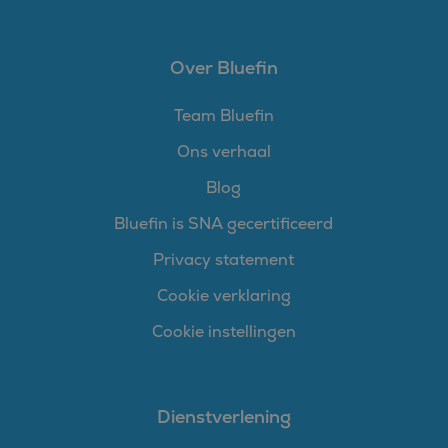
aangenomen dat het
synchroniseert tussen
veel verschillende
Microsoft-domeinen,
Over Bluefin
waardoor gebruikers
kunnen worden
gevolgd.
Team Bluefin
SM
.c.clarity.ms
Sessie
Dit is een Microsoft
MSN 1st party cookie
Ons verhaal
die we gebruiken om
het gebruik van de
website voor interne
Blog
analyses te meten.
Bluefin is SNA gecertificeerd
Privacy statement
Cookie verklaring
Cookie instellingen
Dienstverlening