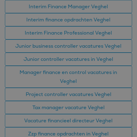
van
Interim Finance Manager Veghel
gebruikersse
te onderhou
Het is norma
Interim finance opdrachten Veghel
gesproken e
willekeurig
gegenereerd
nummer, hoe
Interim Finance Professional Veghel
wordt gebrui
kan specifiek
voor de site
Junior business controller vacatures Veghel
een goed
voorbeeld is
behouden v
Junior controller vacatures in Veghel
een ingelog
status voor 
gebruiker tu
Manager finance en control vacatures in
pagina's.
Veghel
Project controller vacatures Veghel
Tax manager vacature Veghel
Aanbieder
Naam
Vervaldatum
Omschrijving
/
Domein
Vacature financieel directeur Veghel
_ga_FP76YEEY9G
.bluefin.nl
1 jaar 1
Deze cookie wordt
Aanbieder
/
Naam
Vervaldatum
Omschrijving
maand
gebruikt door
Domein
Google Analytics
Zzp finance opdrachten in Veghel
om de sessiestatus
SRM_B
1 jaar
Dit is een Microsoft
Microsoft