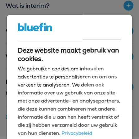
Wat is interim?
Wat zijn interim opdrachten?
Deze website maakt gebruik van
Wat houdt het traineeship in?
cookies.
We gebruiken cookies om inhoud en
advertenties te personaliseren en om ons
Hoe lang duurt de werving van mijn
verkeer te analyseren. We delen ook
nieuwe finance collega?
informatie over uw gebruik van onze site
met onze advertentie- en analysepartners,
die deze kunnen combineren met andere
informatie die u aan hen heeft verstrekt of
Bekijk alle veelgestelde vragen
die zij hebben verzameld door uw gebruik
van hun diensten.
Privacybeleid