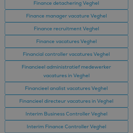
Finance detachering Veghel
van de website mogelijk, zoals gebruikersaanmelding en
accountbeheer. De website kan niet goed worden gebruikt
zonder de strikt noodzakelijke cookies.
Finance manager vacature Veghel
Aanbieder
/
Naam
Vervaldatum
Omschrijvin
Domein
Finance recruitment Veghel
CookieScriptConsent
4 weken 2
Deze cookie
CookieScript
dagen
wordt gebrui
www.bluefin.nl
Finance vacatures Veghel
door de Coo
Script.com-s
om de
Financial controller vacatures Veghel
cookievoork
van bezoeker
onthouden.
Financieel administratief medewerker
cookie-bann
van Cookie-
vacatures in Veghel
Script.com is
noodzakelij
correct te we
Financieel analist vacatures Veghel
PHPSESSID
Sessie
Cookie
PHP.net
gegenereerd
www.bluefin.nl
Financieel directeur vacatures in Veghel
applicaties 
basis van de
Google
taal. Dit is e
Privacy Policy
Interim Business Controller Veghel
identificator
algemene
doeleinden 
Interim Finance Controller Veghel
wordt gebrui
om variabel