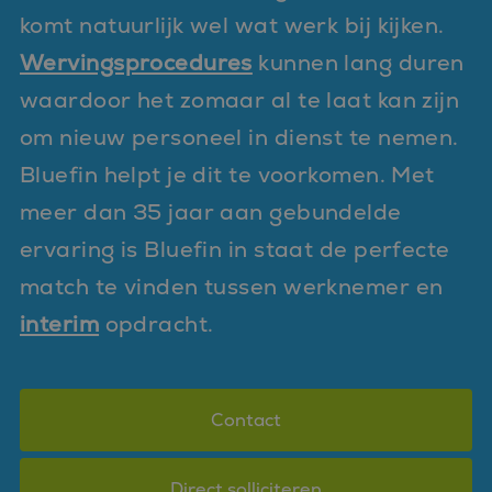
komt natuurlijk wel wat werk bij kijken.
Wervingsprocedures
kunnen lang duren
waardoor het zomaar al te laat kan zijn
om nieuw personeel in dienst te nemen.
Bluefin helpt je dit te voorkomen. Met
meer dan 35 jaar aan gebundelde
ervaring is Bluefin in staat de perfecte
match te vinden tussen werknemer en
interim
opdracht.
Contact
Direct solliciteren