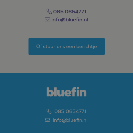
over eventuele
advertenties die de
eindgebruiker
085 0654771
mogelijk heeft gezien
voordat hij de
info@bluefin.nl
genoemde website
bezocht.
_clsk
1 dag
Deze cookie wordt
Microsoft
geassocieerd met
.bluefin.nl
Microsoft Clarity
Of stuur ons een berichtje
analytics software.
Het wordt gebruikt
om informatie over
de sessie van de
gebruiker op te slaan
en om meerdere
paginaweergaven te
combineren tot één
gebruikerssessie voor
analytische
doeleinden.
MUID
1 jaar
Deze cookie wordt
Microsoft
veel gebruikt door
Corporation
mijn Microsoft als
.bing.com
een unieke
085 0654771
gebruikers-ID. Het
kan worden ingesteld
info@bluefin.nl
door ingesloten
microsoft-scripts.
Algemeen wordt