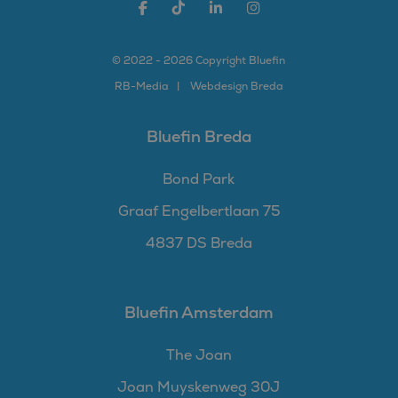
aangenomen dat het
synchroniseert tussen
veel verschillende
Microsoft-domeinen,
waardoor gebruikers
© 2022 - 2026 Copyright Bluefin
kunnen worden
gevolgd.
RB-
Media
Webdesign Breda
SM
.c.clarity.ms
Sessie
Dit is een Microsoft
MSN 1st party cookie
die we gebruiken om
Bluefin Breda
het gebruik van de
website voor interne
analyses te meten.
Bond Park
Graaf Engelbertlaan 75
4837 DS Breda
Bluefin Amsterdam
The Joan
Joan Muyskenweg 30J