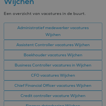
Wijchen
van
gebruikersse
te onderhou
Het is norma
Een overzicht van vacatures in de buurt.
gesproken e
willekeurig
gegenereerd
nummer, hoe
wordt gebrui
Administratief medewerker vacatures
kan specifiek
voor de site
Wijchen
een goed
voorbeeld is
behouden v
Assistent Controller vacatures Wijchen
een ingelog
status voor 
gebruiker tu
Boekhouder vacatures Wijchen
pagina's.
Business Controller vacatures in Wijchen
CFO vacatures Wijchen
Aanbieder
Naam
Vervaldatum
Omschrijving
Chief Financial Officer vacatures Wijchen
/
Domein
_ga_FP76YEEY9G
.bluefin.nl
1 jaar 1
Deze cookie wordt
Aanbieder
/
Credit controller vacature Wijchen
Naam
Vervaldatum
Omschrijving
maand
gebruikt door
Domein
Google Analytics
om de sessiestatus
SRM_B
1 jaar
Dit is een Microsoft
Microsoft
Finance detachering Wijchen
te behouden.