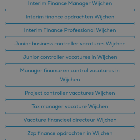
van de site.
Interim Finance Manager Wijchen
hoe de eindgebruiker
de website gebruikt
en over eventuele
Interim finance opdrachten Wijchen
advertenties die de
eindgebruiker heeft
gezien voordat hij de
genoemde website
Interim Finance Professional Wijchen
bezocht.
_clck
.bluefin.nl
1 jaar
Deze cookie wordt
Junior business controller vacatures Wijchen
gebruikt om
gebruikersinteracties
en betrokkenheid op
Junior controller vacatures in Wijchen
de website te volgen
om de
gebruikerservaring en
Manager finance en control vacatures in
websitefunctionaliteit
te verbeteren.
Wijchen
_fbp
2 maanden 4
Gebruikt door
Meta Platform
weken
Facebook om een
Inc.
Project controller vacatures Wijchen
reeks
.bluefin.nl
advertentieproducten
te leveren, zoals
Tax manager vacature Wijchen
realtime bieden van
externe adverteerders
Vacature financieel directeur Wijchen
MR
1 week
Dit is een Microsoft
Microsoft
MSN 1st party cookie
Corporation
die we gebruiken om
.c.bing.com
Zzp finance opdrachten in Wijchen
het gebruik van de
website voor interne