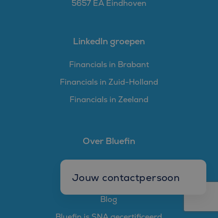
5657 EA Eindhoven
LinkedIn groepen
Financials in Brabant
Financials in Zuid-Holland
Financials in Zeeland
Over Bluefin
Team Bluefin
Jouw contactpersoon
Ons verhaal
Blog
Bluefin is SNA gecertificeerd