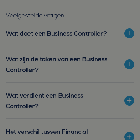
microsoft-scripts.
Algemeen wordt
aangenomen dat het
Veelgestelde vragen
synchroniseert tussen
veel verschillende
Microsoft-domeinen,
waardoor gebruikers
Wat doet een Business Controller?
kunnen worden
gevolgd.
SM
.c.clarity.ms
Sessie
Dit is een Microsoft
MSN 1st party cookie
die we gebruiken om
Wat zijn de taken van een Business
het gebruik van de
website voor interne
Controller?
analyses te meten.
Wat verdient een Business
Controller?
Het verschil tussen Financial