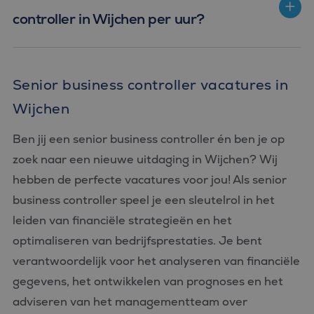
wordt gebrui
controller in Wijchen per uur?
om variabel
van
gebruikersse
te onderhou
Het is norma
gesproken e
willekeurig
Senior business controller vacatures in
gegenereerd
nummer, hoe
Wijchen
wordt gebrui
kan specifiek
voor de site
een goed
Ben jij een senior business controller én ben je op
voorbeeld is
behouden v
zoek naar een nieuwe uitdaging in Wijchen? Wij
een ingelog
status voor 
hebben de perfecte vacatures voor jou! Als senior
gebruiker tu
pagina's.
business controller speel je een sleutelrol in het
leiden van financiële strategieën en het
optimaliseren van bedrijfsprestaties. Je bent
verantwoordelijk voor het analyseren van financiële
Aanbieder
Naam
Vervaldatum
Omschrijving
gegevens, het ontwikkelen van prognoses en het
/
Domein
adviseren van het managementteam over
_ga_FP76YEEY9G
.bluefin.nl
1 jaar 1
Deze cookie wordt
Aanbieder
/
Naam
Vervaldatum
Omschrijving
maand
gebruikt door