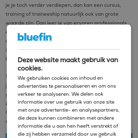
je je toch verder verdiepen, dan kan een cursus,
training of traineeship natuurlijk ook van grote
waarde zijn. Dan leer je van ervaren professionals
en ontwikkel je de vaardigheden die nodig zijn om
complexe financiële vraagstukken aan te pakken,
strategische beslissingen te ondersteunen en
bedrijfsprestaties te optimaliseren.
Deze website maakt gebruik van
cookies.
Weet je niet precies waar je moet beginnen om
We gebruiken cookies om inhoud en
jouw kennis te verbreden? Bij Bluefin zijn we
advertenties te personaliseren en om ons
verkeer te analyseren. We delen ook
gespecialiseerd in alles wat te maken heeft met het
informatie over uw gebruik van onze site
zetten van de juiste stap in je carrière in finance.
met onze advertentie- en analysepartners,
Oftewel: wij helpen je graag. Advies nodig over de
die deze kunnen combineren met andere
opleidingsmogelijkheden?
informatie die u aan hen heeft verstrekt of
die zij hebben verzameld door uw gebruik