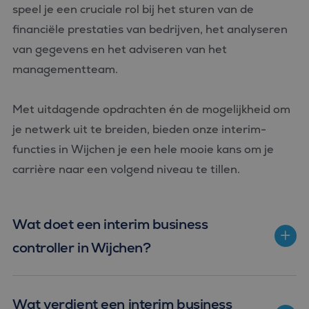
speel je een cruciale rol bij het sturen van de
Strikt noodzakelijke cookies maken de kernfunctionaliteiten
financiële prestaties van bedrijven, het analyseren
van de website mogelijk, zoals gebruikersaanmelding en
accountbeheer. De website kan niet goed worden gebruikt
van gegevens en het adviseren van het
zonder de strikt noodzakelijke cookies.
managementteam.
Aanbieder
/
Naam
Vervaldatum
Omschrijvin
Domein
CookieScriptConsent
4 weken 2
Deze cookie
CookieScript
Met uitdagende opdrachten én de mogelijkheid om
dagen
wordt gebrui
www.bluefin.nl
door de Coo
je netwerk uit te breiden, bieden onze interim-
Script.com-s
om de
functies in Wijchen je een hele mooie kans om je
cookievoork
van bezoeker
carrière naar een volgend niveau te tillen.
onthouden.
cookie-bann
van Cookie-
Script.com is
noodzakelij
correct te we
Wat doet een interim business
PHPSESSID
Sessie
Cookie
PHP.net
controller in Wijchen?
gegenereerd
www.bluefin.nl
applicaties 
basis van de
Google
taal. Dit is e
Privacy Policy
identificator
algemene
Wat verdient een interim business
doeleinden 