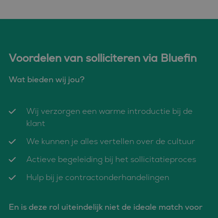
ingesteld door
.doubleclick.net
de
Doubleclick en voert
analyserapporten
informatie uit over
van de site.
hoe de eindgebruiker
de website gebruikt
en over eventuele
advertenties die de
eindgebruiker heeft
Voordelen van solliciteren via Bluefin
gezien voordat hij de
genoemde website
bezocht.
Wat bieden wij jou?
_clck
.bluefin.nl
1 jaar
Deze cookie wordt
gebruikt om
gebruikersinteracties
en betrokkenheid op
Wij verzorgen een warme introductie bij de
de website te volgen
om de
klant
gebruikerservaring en
websitefunctionaliteit
te verbeteren.
We kunnen je alles vertellen over de cultuur
_fbp
2 maanden 4
Gebruikt door
Meta Platform
Actieve begeleiding bij het sollicitatieproces
weken
Facebook om een
Inc.
reeks
.bluefin.nl
advertentieproducten
Hulp bij je contractonderhandelingen
te leveren, zoals
realtime bieden van
externe adverteerders
En is deze rol uiteindelijk niet de ideale match voor
MR
1 week
Dit is een Microsoft
Microsoft
MSN 1st party cookie
Corporation