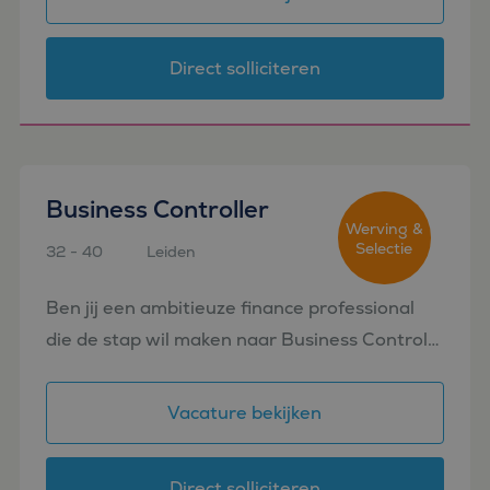
dicht op de operatie, adviseer...
Direct solliciteren
Business Controller
Werving &
Selectie
32 - 40
Leiden
Ben jij een ambitieuze finance professional
die de stap wil maken naar Business Control?
Voor een internationale organisatie zoeken
wij een Business Controller die graag werkt
Vacature bekijken
op het snijvlak van f...
Direct solliciteren