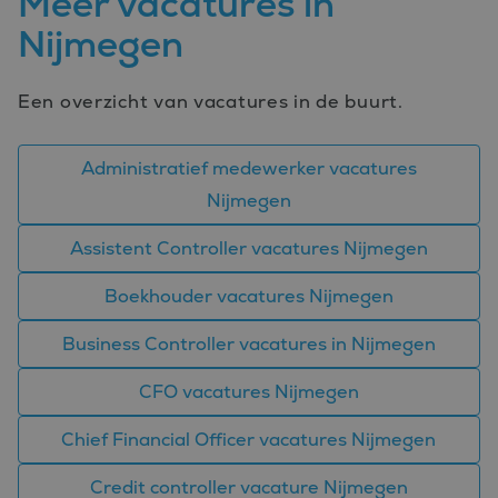
Meer vacatures in
wordt gebrui
om variabel
Nijmegen
van
gebruikersse
te onderhou
Het is norma
gesproken e
Een overzicht van vacatures in de buurt.
willekeurig
gegenereerd
nummer, hoe
wordt gebrui
Administratief medewerker vacatures
kan specifiek
voor de site
Nijmegen
een goed
voorbeeld is
behouden v
Assistent Controller vacatures Nijmegen
een ingelog
status voor 
gebruiker tu
Boekhouder vacatures Nijmegen
pagina's.
Business Controller vacatures in Nijmegen
CFO vacatures Nijmegen
Aanbieder
Naam
Vervaldatum
Omschrijving
Chief Financial Officer vacatures Nijmegen
/
Domein
_ga_FP76YEEY9G
.bluefin.nl
1 jaar 1
Deze cookie wordt
Aanbieder
/
Naam
Vervaldatum
Omschrijving
Credit controller vacature Nijmegen
maand
gebruikt door
Domein