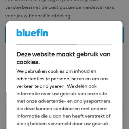
versterken met de best passende medewerkers
voor jouw financiële afdeling.
Voeg Bluefin toe aan je netwerk!
Deze website maakt gebruik van
cookies.
We gebruiken cookies om inhoud en
Stuur ons een berichtje
advertenties te personaliseren en om ons
verkeer te analyseren. We delen ook
informatie over uw gebruik van onze site
met onze advertentie- en analysepartners,
die deze kunnen combineren met andere
informatie die u aan hen heeft verstrekt of
die zij hebben verzameld door uw gebruik