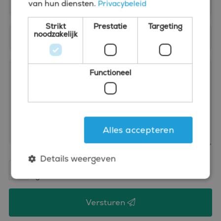
van hun diensten.
Privacybeleid
Strikt
Prestatie
Targeting
noodzakelijk
Functioneel
Alles accepteren
Details weergeven
Ik heb de
privacy verklaring
van Bluefin gelezen en
ga daarmee akkoord.
Strikt noodzakelijk
Prestatie
Targeting
Versturen
Functioneel