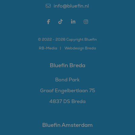
microsoft-scripts.
info@bluefin.nl
Algemeen wordt
aangenomen dat het
synchroniseert tussen
veel verschillende
Microsoft-domeinen,
waardoor gebruikers
kunnen worden
gevolgd.
© 2022 - 2026 Copyright Bluefin
SM
.c.clarity.ms
Sessie
Dit is een Microsoft
RB-
Media
Webdesign Breda
MSN 1st party cookie
die we gebruiken om
het gebruik van de
website voor interne
Bluefin Breda
analyses te meten.
Bond Park
Graaf Engelbertlaan 75
4837 DS Breda
Bluefin Amsterdam