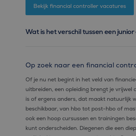
PHPSESSID
Bekijk financial controller vacatures
Wat is het verschil tussen een junior 
Aan
Naam
Aanbiede
/
D
Naam
Domein
_ga_FP76YEEY9G
.bl
Op zoek naar een financial contro
SRM_B
Microsof
Corpora
_ga
Goo
.c.bing.
LLC
Of je nu net begint in het veld van financie
.bl
_gcl_au
Google L
.bluefin.
uitbreiden, een opleiding brengt je vrijwel a
is of ergens anders, dat maakt natuurlijk w
test_cookie
Google L
.doublecl
beschikbaar, van hbo tot post-hbo of mast
IDE
Google L
.doublecl
ook een hoop cursussen en trainingen besch
kunt onderscheiden. Diegenen die een die
_clck
.bluefin.