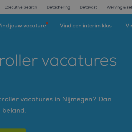
Executive Search
Detachering
Detavast
Werving & sel
ind jouw vacature
Vind een interim klus
Vi
roller vacatures
ntroller vacatures in Nijmegen? Dan
k beland.