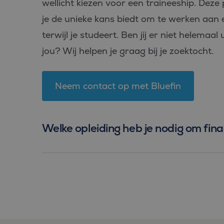
wellicht kiezen voor een traineeship. De
_fbp
Meta Pl
je de unieke kans biedt om te werken aan 
Inc.
.bluefin.
terwijl je studeert. Ben jij er niet helemaal
MR
Microsof
Corpora
jou? Wij helpen je graag bij je zoektocht.
.c.bing.
MUID
Microsof
Corpora
Neem contact op met Bluefin
.clarity.m
MR
Microsof
Corpora
.c.clarity
Welke opleiding heb je nodig om fina
ANONCHK
Microsof
Corpora
.c.clarity
_clsk
Microsof
.bluefin.
MUID
Microsof
Corpora
.bing.co