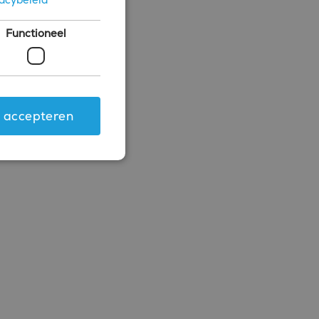
Functioneel
s accepteren
ing en accountbeheer. De
.com-service om de
 cookie-banner van
rken.