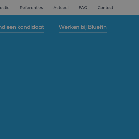
ectie
Referenties
Actueel
FAQ
Contact
nd een kandidaat
Werken bij Bluefin