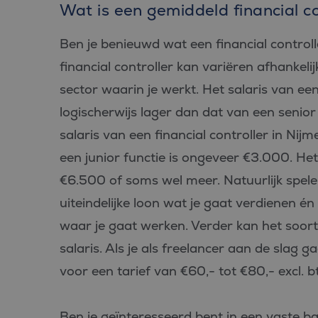
Wat is een gemiddeld financial co
Ben je benieuwd wat een financial controll
financial controller kan variëren afhankeli
sector waarin je werkt. Het salaris van een 
logischerwijs lager dan dat van een senior
salaris van een financial controller in Nij
een junior functie is ongeveer €3.000. Het
€6.500 of soms wel meer. Natuurlijk spele
uiteindelijke loon wat je gaat verdienen én i
waar je gaat werken. Verder kan het soort
salaris. Als je als freelancer aan de slag ga
voor een tarief van €60,- tot €80,- excl. b
Ben je geïnteresseerd bent in een vaste b