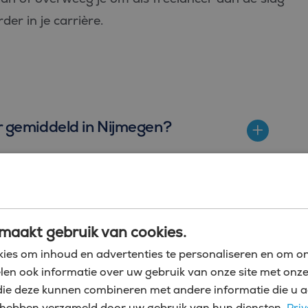
der in je carrière.
er gemiddeld in Nijmegen?
oller als freelancer?
maakt gebruik van cookies.
ies om inhoud en advertenties te personaliseren en om on
 Nijmegen
len ook informatie over uw gebruik van onze site met onze
die deze kunnen combineren met andere informatie die u a
kzame leven met vliegende start als junior
zij hebben verzameld door uw gebruik van hun diensten.
Priv