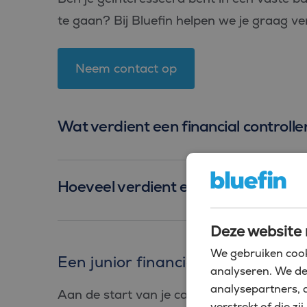
te gaan? Bij Bluefin helpen we je graag ver
Neem contact op
Wat verdient een financial controll
Hoeveel verdient een financial contr
Deze website 
We gebruiken cook
Een junior financial controller in
analyseren. We de
analysepartners, 
Aan de start van je carrière? Begin je wer
verstrekt of die 