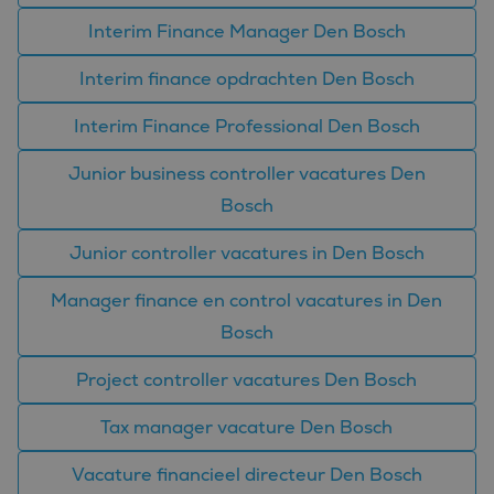
Microsoft-domeinen,
waardoor gebruikers
Interim Finance Manager Den Bosch
kunnen worden
gevolgd.
Interim finance opdrachten Den Bosch
MR
1 week
Dit is een Microsoft
Microsoft
MSN 1st party cookie
Corporation
die we gebruiken om
.c.clarity.ms
Interim Finance Professional Den Bosch
het gebruik van de
website voor interne
analyses te meten.
Junior business controller vacatures Den
ANONCHK
9 minuten 57
Deze cookie
Microsoft
Bosch
seconden
verzamelt informatie
Corporation
over hoe de
.c.clarity.ms
eindgebruiker de
Junior controller vacatures in Den Bosch
website gebruikt en
over eventuele
advertenties die de
Manager finance en control vacatures in Den
eindgebruiker
mogelijk heeft gezien
Bosch
voordat hij de
genoemde website
bezocht.
Project controller vacatures Den Bosch
_clsk
1 dag
Deze cookie wordt
Microsoft
geassocieerd met
.bluefin.nl
Tax manager vacature Den Bosch
Microsoft Clarity
analytics software.
Het wordt gebruikt
Vacature financieel directeur Den Bosch
om informatie over
de sessie van de