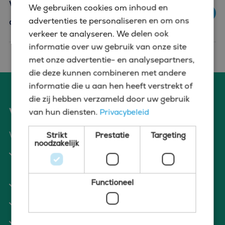
Welke software moet ik beheersen
We gebruiken cookies om inhoud en
als boekhouder in Den Bosch?
advertenties te personaliseren en om ons
verkeer te analyseren. We delen ook
informatie over uw gebruik van onze site
met onze advertentie- en analysepartners,
die deze kunnen combineren met andere
informatie die u aan hen heeft verstrekt of
die zij hebben verzameld door uw gebruik
Voordelen van solliciteren via Bluefin
van hun diensten.
Privacybeleid
Wat bieden wij jou?
Strikt
Prestatie
Targeting
noodzakelijk
Wij verzorgen een warme introductie bij de
klant
Functioneel
We kunnen je alles vertellen over de cultuur
Actieve begeleiding bij het sollicitatieproces
Hulp bij je contractonderhandelingen