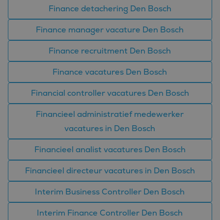
om de
Finance detachering Den Bosch
gebruikerservaring en
websitefunctionaliteit
te verbeteren.
Finance manager vacature Den Bosch
_fbp
2 maanden 4
Gebruikt door
Meta Platform
weken
Facebook om een
Inc.
Finance recruitment Den Bosch
reeks
.bluefin.nl
advertentieproducten
te leveren, zoals
Finance vacatures Den Bosch
realtime bieden van
externe adverteerders
Financial controller vacatures Den Bosch
MR
1 week
Dit is een Microsoft
Microsoft
MSN 1st party cookie
Corporation
die we gebruiken om
.c.bing.com
Financieel administratief medewerker
het gebruik van de
website voor interne
vacatures in Den Bosch
analyses te meten.
MUID
1 jaar
Deze cookie wordt
Microsoft
Financieel analist vacatures Den Bosch
veel gebruikt door
Corporation
mijn Microsoft als
.clarity.ms
een unieke
gebruikers-ID. Het
Financieel directeur vacatures in Den Bosch
kan worden ingesteld
door ingesloten
microsoft-scripts.
Interim Business Controller Den Bosch
Algemeen wordt
aangenomen dat het
synchroniseert tussen
Interim Finance Controller Den Bosch
veel verschillende