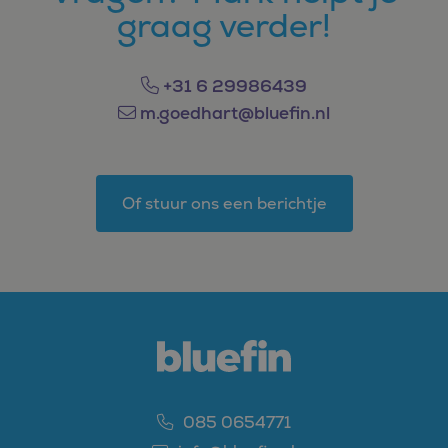
graag verder!
+31 6 29986439
m.goedhart@bluefin.nl
Of stuur ons een berichtje
085 0654771