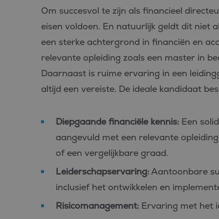
PHPSESSID
Om succesvol te zijn als financieel directe
eisen voldoen. En natuurlijk geldt dit niet a
een sterke achtergrond in financiën en ac
relevante opleiding zoals een master in bed
Daarnaast is ruime ervaring in een leiding
Aan
Naam
Aanbiede
/
D
Naam
altijd een vereiste. De ideale kandidaat b
Domein
_ga_FP76YEEY9G
.bl
SRM_B
Microsof
Corpora
_ga
Goo
.c.bing.
Diepgaande financiële kennis:
Een solid
LLC
.bl
_gcl_au
Google L
aangevuld met een relevante opleiding 
.bluefin.
of een vergelijkbare graad.
test_cookie
Google L
.doublecl
Leiderschapservaring:
Aantoonbare succ
IDE
Google L
inclusief het ontwikkelen en implemente
.doublecl
Risicomanagement:
Ervaring met het id
_clck
.bluefin.