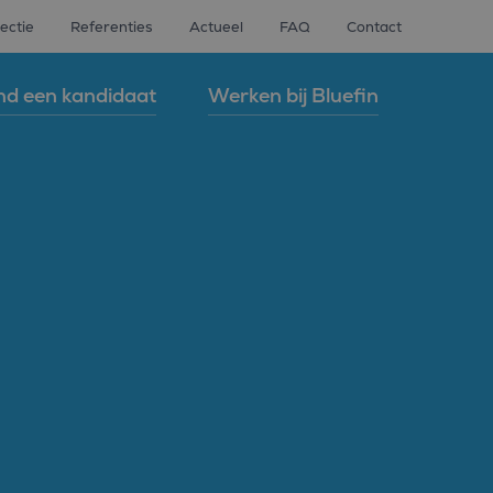
ectie
Referenties
Actueel
FAQ
Contact
nd een kandidaat
Werken bij Bluefin