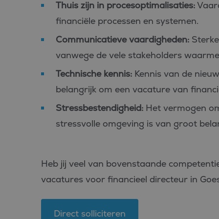
Thuis zijn in procesoptimalisaties:
Vaard
_fbp
Meta Pl
Inc.
financiële processen en systemen.
.bluefin.
Communicatieve vaardigheden:
Sterke
MR
Microsof
Corpora
vanwege de vele stakeholders waarmee
.c.bing.
MUID
Microsof
Technische kennis:
Kennis van de nieuws
Corpora
.clarity.m
belangrijk om een vacature van financie
MR
Microsof
Stressbestendigheid:
Het vermogen om 
Corpora
.c.clarity
stressvolle omgeving is van groot bela
ANONCHK
Microsof
Corpora
.c.clarity
_clsk
Microsof
Heb jij veel van bovenstaande competentie
.bluefin.
vacatures voor financieel directeur in Goes 
MUID
Microsof
Corpora
.bing.co
Direct solliciteren