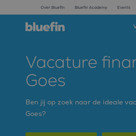
Over Bluefin
Bluefin Academy
Events
V
Vacature finan
Goes
Ben jij op zoek naar de ideale vac
Goes?