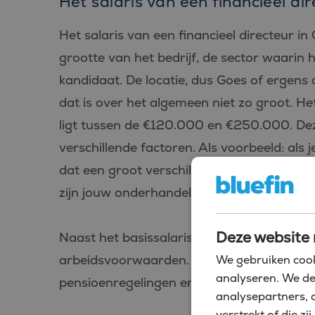
Het salaris van een financieel di
Het salaris van een financieel directeur in 
grootte van het bedrijf, de sector waarin he
kandidaat. De locatie, dus Goes of ergens
dat is over het algemeen niet zo groot. Het
ligt tussen de €120.000 en €250.000. De
verschillende factoren. Als voorbeeld: als
dat een groot verschil in de zwaarte van d
zijn jouw onderhandelingen over de uiteind
Deze website 
Naast het basissalaris bieden veel bedrijve
arbeidsvoorwaarden. Denk hierbij aan pre
We gebruiken cook
analyseren. We de
pensioenregelingen en extra’s zoals een au
analysepartners, 
verstrekt of die 