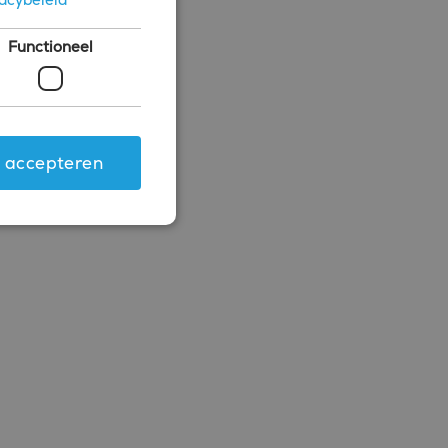
Functioneel
s accepteren
ing en accountbeheer. De
.com-service om de
 cookie-banner van
rken.