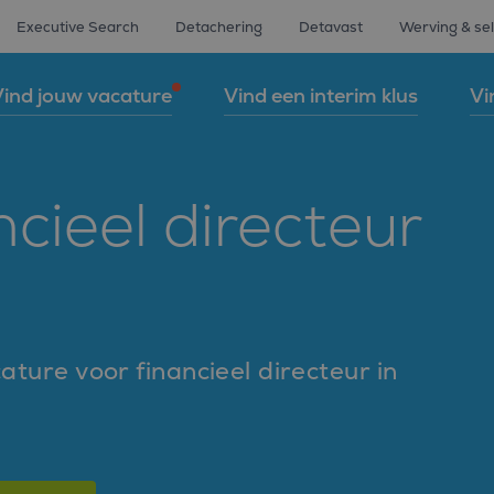
Executive Search
Detachering
Detavast
Werving & sel
ind jouw vacature
Vind een interim klus
Vi
cieel directeur
ature voor financieel directeur in