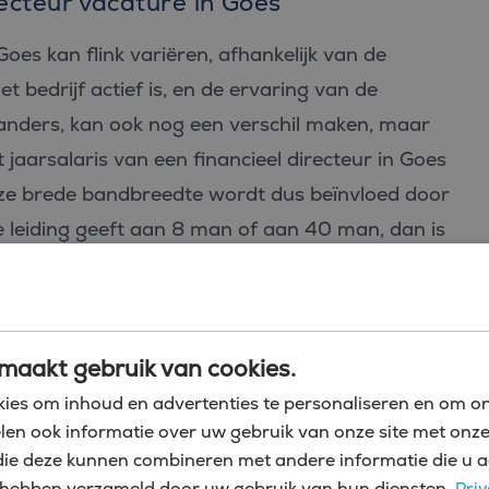
recteur vacature in Goes
Goes kan flink variëren, afhankelijk van de
t bedrijf actief is, en de ervaring van de
 anders, kan ook nog een verschil maken, maar
 jaarsalaris van een financieel directeur in Goes
ze brede bandbreedte wordt dus beïnvloed door
 je leiding geeft aan 8 man of aan 40 man, dan is
e vacature, en dus ook in de vergoeding. Verder
elijke vergoeding natuurlijk ook van belang.
maakt gebruik van cookies.
n (ook in Goes) aantrekkelijke secundaire
statiebonussen, aandelenopties,
ies om inhoud en advertenties te personaliseren en om on
len ook informatie over uw gebruik van onze site met onze
to van de zaak of flexibele werktijden.
die deze kunnen combineren met andere informatie die u a
zij hebben verzameld door uw gebruik van hun diensten.
Priv