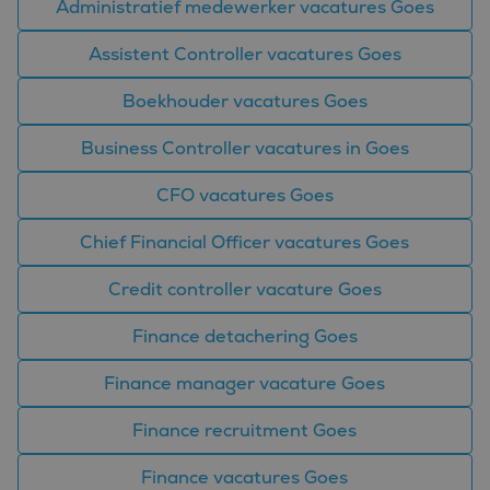
Administratief medewerker vacatures Goes
gebruikers-ID. Het
kan worden ingesteld
door ingesloten
Assistent Controller vacatures Goes
microsoft-scripts.
Algemeen wordt
aangenomen dat het
Boekhouder vacatures Goes
synchroniseert tussen
veel verschillende
Microsoft-domeinen,
Business Controller vacatures in Goes
waardoor gebruikers
kunnen worden
gevolgd.
CFO vacatures Goes
MR
1 week
Dit is een Microsoft
Microsoft
MSN 1st party cookie
Corporation
Chief Financial Officer vacatures Goes
die we gebruiken om
.c.clarity.ms
het gebruik van de
website voor interne
Credit controller vacature Goes
analyses te meten.
ANONCHK
9 minuten 57
Deze cookie
Microsoft
Finance detachering Goes
seconden
verzamelt informatie
Corporation
over hoe de
.c.clarity.ms
eindgebruiker de
Finance manager vacature Goes
website gebruikt en
over eventuele
advertenties die de
Finance recruitment Goes
eindgebruiker
mogelijk heeft gezien
voordat hij de
Finance vacatures Goes
genoemde website