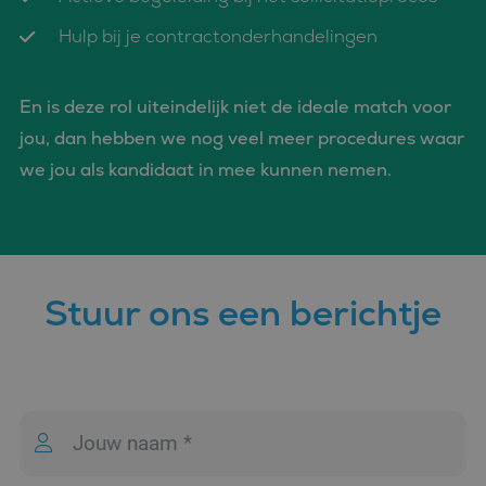
CookieScriptConsent
4 weken 2
Deze cookie
CookieScript
Hulp bij je contractonderhandelingen
dagen
wordt gebrui
www.bluefin.nl
door de Coo
Script.com-s
om de
En is deze rol uiteindelijk niet de ideale match voor
cookievoork
van bezoeker
jou, dan hebben we nog veel meer procedures waar
onthouden.
cookie-bann
van Cookie-
we jou als kandidaat in mee kunnen nemen.
Script.com is
noodzakelij
correct te we
PHPSESSID
Sessie
Cookie
PHP.net
gegenereerd
www.bluefin.nl
applicaties 
basis van de
Google
Stuur ons een berichtje
taal. Dit is e
Privacy Policy
identificator
algemene
doeleinden 
wordt gebrui
om variabel
van
gebruikersse
te onderhou
Het is norma
gesproken e
willekeurig