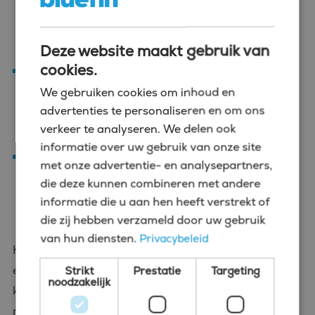
jij bente cv, maar ook naar wie je bent en wat bij
je past. Zo zorgen we dat je niet zomaar een
baan vindt, maar de juiste baan.
Deze website maakt gebruik van
cookies.
Begeleiding van begin tot eind
Van vacatureselectie en sollicitatiegesprekken
We gebruiken cookies om inhoud en
advertenties te personaliseren en om ons
tot onderhandelingen over je contract – wij
verkeer te analyseren. We delen ook
staan naast je en begeleiden je waar nodig.
informatie over uw gebruik van onze site
Langetermijnfocus
met onze advertentie- en analysepartners,
Ook na je plaatsing blijven we betrokken. We
die deze kunnen combineren met andere
helpen je verder groeien met tips, trainingen en
informatie die u aan hen heeft verstrekt of
loopbaanadvies.
die zij hebben verzameld door uw gebruik
van hun diensten.
Privacybeleid
Kortom: met Bluefin kies je voor een partner die jou
écht verder helpt. Bij ons draait het niet om
Strikt
Prestatie
Targeting
noodzakelijk
kwantiteit, maar om kwaliteit en duurzame
matches. Oftewel, met Bluefin heb je
Always a