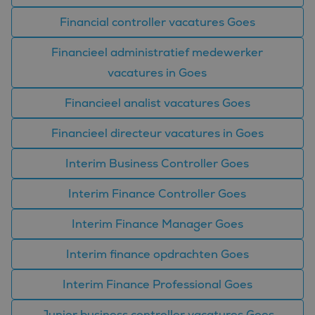
bezocht.
Financial controller vacatures Goes
_clsk
1 dag
Deze cookie wordt
Microsoft
geassocieerd met
.bluefin.nl
Microsoft Clarity
analytics software.
Financieel administratief medewerker
Het wordt gebruikt
om informatie over
vacatures in Goes
de sessie van de
gebruiker op te slaan
en om meerdere
Financieel analist vacatures Goes
paginaweergaven te
combineren tot één
gebruikerssessie voor
Financieel directeur vacatures in Goes
analytische
doeleinden.
Interim Business Controller Goes
MUID
1 jaar
Deze cookie wordt
Microsoft
veel gebruikt door
Corporation
mijn Microsoft als
.bing.com
Interim Finance Controller Goes
een unieke
gebruikers-ID. Het
kan worden ingesteld
Interim Finance Manager Goes
door ingesloten
microsoft-scripts.
Algemeen wordt
Interim finance opdrachten Goes
aangenomen dat het
synchroniseert tussen
veel verschillende
Interim Finance Professional Goes
Microsoft-domeinen,
waardoor gebruikers
kunnen worden
Junior business controller vacatures Goes