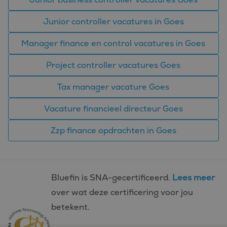
gevolgd.
SM
.c.clarity.ms
Sessie
Dit is een Microsoft
Junior controller vacatures in Goes
MSN 1st party cookie
die we gebruiken om
het gebruik van de
Manager finance en control vacatures in Goes
website voor interne
analyses te meten.
Project controller vacatures Goes
Tax manager vacature Goes
Vacature financieel directeur Goes
Zzp finance opdrachten in Goes
Bluefin is SNA-gecertificeerd.
Lees meer
over wat deze certificering voor jou
betekent.