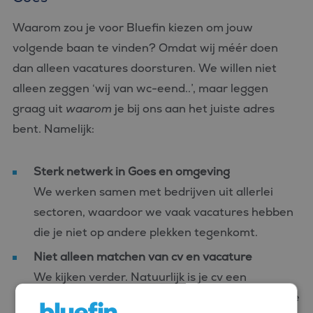
Waarom zou je voor Bluefin kiezen om jouw
volgende baan te vinden? Omdat wij méér doen
dan alleen vacatures doorsturen. We willen niet
alleen zeggen ‘wij van wc-eend..’, maar leggen
graag uit
waarom
je bij ons aan het juiste adres
bent. Namelijk:
Sterk netwerk in Goes en omgeving
We werken samen met bedrijven uit allerlei
sectoren, waardoor we vaak vacatures hebben
die je niet op andere plekken tegenkomt.
Niet alleen matchen van cv en vacature
We kijken verder. Natuurlijk is je cv een
belangrijk aspect, maar we willen ook weten wie