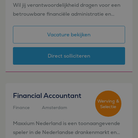
Wil jij verantwoordelijkheid dragen voor een
betrouwbare financiële administratie en
correcte wettelijke rapportages? In deze
functie combineer je inhoudelijke diepgang
Vacature bekijken
met een brede coör...
Direct solliciteren
Financial Accountant
Werving &
Selectie
Finance
Amsterdam
Maxxium Nederland is een toonaangevende
speler in de Nederlandse drankenmarkt en