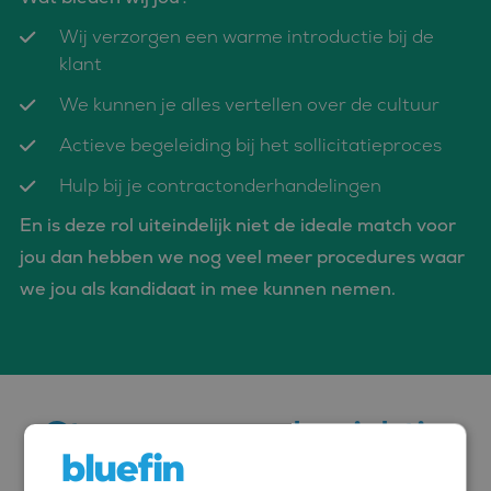
Wij verzorgen een warme introductie bij de
klant
We kunnen je alles vertellen over de cultuur
Actieve begeleiding bij het sollicitatieproces
Hulp bij je contractonderhandelingen
En is deze rol uiteindelijk niet de ideale match voor
jou dan hebben we nog veel meer procedures waar
we jou als kandidaat in mee kunnen nemen.
Stuur ons een berichtje