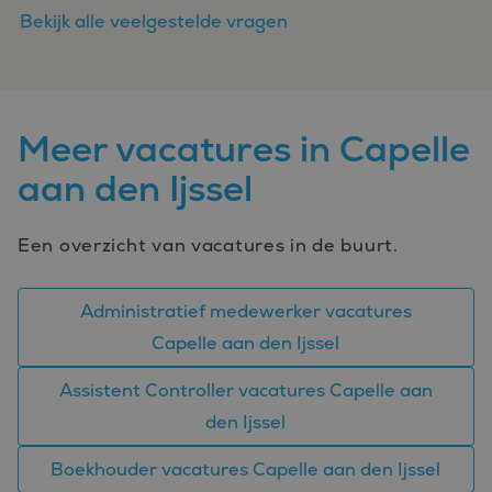
CookieScriptConsent
4 weken 2
Deze cookie
CookieScript
Bekijk alle veelgestelde vragen
dagen
wordt gebrui
www.bluefin.nl
door de Coo
Script.com-s
om de
cookievoork
van bezoeker
onthouden.
cookie-bann
Meer vacatures in Capelle
van Cookie-
Script.com is
aan den Ijssel
noodzakelij
correct te we
PHPSESSID
Sessie
Cookie
PHP.net
gegenereerd
www.bluefin.nl
Een overzicht van vacatures in de buurt.
applicaties 
basis van de
Google
taal. Dit is e
Privacy Policy
identificator
Administratief medewerker vacatures
algemene
doeleinden 
Capelle aan den Ijssel
wordt gebrui
om variabel
van
Assistent Controller vacatures Capelle aan
gebruikersse
te onderhou
den Ijssel
Het is norma
gesproken e
willekeurig
Boekhouder vacatures Capelle aan den Ijssel
gegenereerd
nummer, hoe