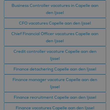
wordt gebrui
Business Controller vacatures in Capelle aan
kan specifiek
voor de site
den Ijssel
een goed
voorbeeld is
behouden v
CFO vacatures Capelle aan den Ijssel
een ingelog
status voor 
gebruiker tu
Chief Financial Officer vacatures Capelle aan
pagina's.
den Ijssel
Credit controller vacature Capelle aan den
Ijssel
Aanbieder
Naam
Vervaldatum
Omschrijving
/
Domein
Finance detachering Capelle aan den Ijssel
_ga_FP76YEEY9G
.bluefin.nl
1 jaar 1
Deze cookie wordt
Aanbieder
/
Naam
Vervaldatum
Omschrijving
maand
gebruikt door
Domein
Google Analytics
Finance manager vacature Capelle aan den
om de sessiestatus
SRM_B
1 jaar
Dit is een Microsoft
Microsoft
te behouden.
MSN 1st party cookie
Ijssel
Corporation
die zorgt voor de
.c.bing.com
_ga
1 jaar 1
Deze cookienaam
Google
goede werking van
maand
is gekoppeld aan
LLC
deze website.
Finance recruitment Capelle aan den Ijssel
Google Universal
.bluefin.nl
Analytics - wat een
_gcl_au
2 maanden 4
Deze cookie wordt
Google LLC
belangrijke update
weken
ingesteld door
.bluefin.nl
Finance vacatures Capelle aan den Ijssel
is van de meer