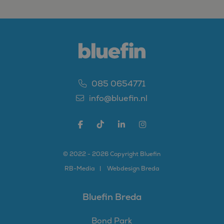
SM
.c.clarity.ms
Sessie
Dit is een Microsoft
MSN 1st party cookie
die we gebruiken om
het gebruik van de
website voor interne
analyses te meten.
085 0654771
info@bluefin.nl
© 2022 - 2026 Copyright Bluefin
RB-
Media
Webdesign Breda
Bluefin Breda
Bond Park