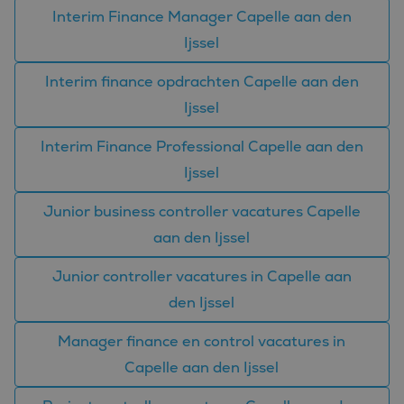
bezocht.
Interim Finance Manager Capelle aan den
_clck
.bluefin.nl
1 jaar
Deze cookie wordt
Ijssel
gebruikt om
gebruikersinteracties
en betrokkenheid op
Interim finance opdrachten Capelle aan den
de website te volgen
om de
gebruikerservaring en
Ijssel
websitefunctionaliteit
te verbeteren.
Interim Finance Professional Capelle aan den
_fbp
2 maanden 4
Gebruikt door
Meta Platform
weken
Facebook om een
Inc.
Ijssel
reeks
.bluefin.nl
advertentieproducten
te leveren, zoals
Junior business controller vacatures Capelle
realtime bieden van
externe adverteerders
aan den Ijssel
MR
1 week
Dit is een Microsoft
Microsoft
MSN 1st party cookie
Corporation
Junior controller vacatures in Capelle aan
die we gebruiken om
.c.bing.com
het gebruik van de
den Ijssel
website voor interne
analyses te meten.
Manager finance en control vacatures in
MUID
1 jaar
Deze cookie wordt
Microsoft
veel gebruikt door
Corporation
Capelle aan den Ijssel
mijn Microsoft als
.clarity.ms
een unieke
gebruikers-ID. Het