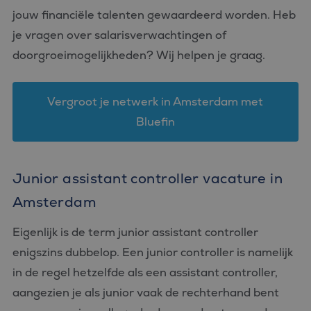
wordt gebrui
jouw financiële talenten gewaardeerd worden. Heb
om variabel
van
je vragen over salarisverwachtingen of
gebruikersse
te onderhou
doorgroeimogelijkheden? Wij helpen je graag.
Het is norma
gesproken e
willekeurig
gegenereerd
nummer, hoe
Vergroot je netwerk in Amsterdam met
wordt gebrui
kan specifiek
Bluefin
voor de site
een goed
voorbeeld is
behouden v
een ingelog
status voor 
Junior assistant controller vacature in
gebruiker tu
pagina's.
Amsterdam
Eigenlijk is de term junior assistant controller
enigszins dubbelop. Een junior controller is namelijk
Aanbieder
in de regel hetzelfde als een assistant controller,
Naam
Vervaldatum
Omschrijving
/
Domein
aangezien je als junior vaak de rechterhand bent
_ga_FP76YEEY9G
.bluefin.nl
1 jaar 1
Deze cookie wordt
Aanbieder
/
Naam
Vervaldatum
Omschrijving
maand
gebruikt door