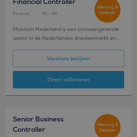
Financial Controller
Werving &
Selectie
Finance
32 - 40
Amsterdam
Maxxium Nederland is een toonaangevende
speler in de Nederlandse drankenmarkt en
verzorgt de marketing, sales en distributie
van een indrukwekkend portfolio
Vacature bekijken
premiummerken. Denk aan iconische
merken...
Direct solliciteren
Senior Business
Werving &
Controller
Selectie