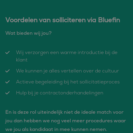
die we gebruiken om
.c.bing.com
het gebruik van de
website voor interne
analyses te meten.
Voordelen van solliciteren via Bluefin
MUID
1 jaar
Deze cookie wordt
Microsoft
veel gebruikt door
Corporation
mijn Microsoft als
.clarity.ms
Wat bieden wij jou?
een unieke
gebruikers-ID. Het
kan worden ingesteld
door ingesloten
Wij verzorgen een warme introductie bij de
microsoft-scripts.
Algemeen wordt
klant
aangenomen dat het
synchroniseert tussen
veel verschillende
We kunnen je alles vertellen over de cultuur
Microsoft-domeinen,
waardoor gebruikers
Actieve begeleiding bij het sollicitatieproces
kunnen worden
gevolgd.
Hulp bij je contractonderhandelingen
MR
1 week
Dit is een Microsoft
Microsoft
MSN 1st party cookie
Corporation
die we gebruiken om
.c.clarity.ms
het gebruik van de
website voor interne
En is deze rol uiteindelijk niet de ideale match voor
analyses te meten.
jou dan hebben we nog veel meer procedures waar
ANONCHK
9 minuten 57
Deze cookie
Microsoft
seconden
verzamelt informatie
Corporation
we jou als kandidaat in mee kunnen nemen.
over hoe de
.c.clarity.ms