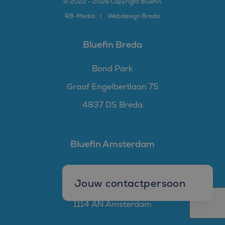
© 2022 - 2026 Copyright Bluefin
RB-
Media
Webdesign Breda
Bluefin Breda
Bond Park
Graaf Engelbertlaan 75
4837 DS Breda
Bluefin Amsterdam
The Joan
Jouw contactpersoon
Joan Muyskenweg 30J
1114 AN Amsterdam