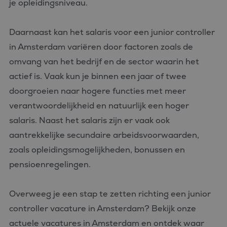
je opleidingsniveau.
Strikt noodzakelijke cookies maken de kernfunctionaliteiten
van de website mogelijk, zoals gebruikersaanmelding en
accountbeheer. De website kan niet goed worden gebruikt
Daarnaast kan het salaris voor een junior controller
zonder de strikt noodzakelijke cookies.
in Amsterdam variëren door factoren zoals de
Aanbieder
/
Naam
Vervaldatum
Omschrijvin
omvang van het bedrijf en de sector waarin het
Domein
actief is. Vaak kun je binnen een jaar of twee
CookieScriptConsent
4 weken 2
Deze cookie
CookieScript
dagen
wordt gebrui
www.bluefin.nl
doorgroeien naar hogere functies met meer
door de Coo
Script.com-s
om de
verantwoordelijkheid en natuurlijk een hoger
cookievoork
van bezoeker
salaris. Naast het salaris zijn er vaak ook
onthouden.
cookie-bann
aantrekkelijke secundaire arbeidsvoorwaarden,
van Cookie-
Script.com is
zoals opleidingsmogelijkheden, bonussen en
noodzakelij
correct te we
pensioenregelingen.
PHPSESSID
Sessie
Cookie
PHP.net
gegenereerd
www.bluefin.nl
applicaties 
Overweeg je een stap te zetten richting een junior
basis van de
Google
taal. Dit is e
Privacy Policy
controller vacature in Amsterdam? Bekijk onze
identificator
algemene
actuele vacatures in Amsterdam en ontdek waar
doeleinden 