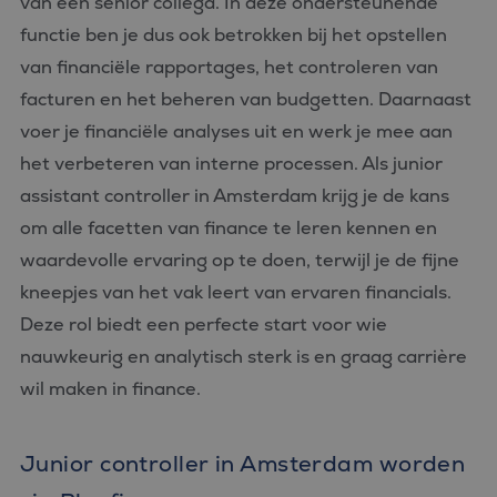
van een senior collega. In deze ondersteunende
Domein
Google Analytics
om de sessiestatus
functie ben je dus ook betrokken bij het opstellen
SRM_B
1 jaar
Dit is een Microsoft
Microsoft
te behouden.
MSN 1st party cookie
Corporation
die zorgt voor de
van financiële rapportages, het controleren van
.c.bing.com
_ga
1 jaar 1
Deze cookienaam
Google
goede werking van
maand
is gekoppeld aan
LLC
deze website.
facturen en het beheren van budgetten. Daarnaast
Google Universal
.bluefin.nl
Analytics - wat een
_gcl_au
2 maanden 4
Deze cookie wordt
Google LLC
voer je financiële analyses uit en werk je mee aan
belangrijke update
weken
ingesteld door
.bluefin.nl
is van de meer
Doubleclick en voert
het verbeteren van interne processen. Als junior
algemeen
informatie uit over
gebruikte
hoe de eindgebruiker
assistant controller in Amsterdam krijg je de kans
analyseservice van
de website gebruikt
Google. Deze
en over eventuele
om alle facetten van finance te leren kennen en
cookie wordt
advertenties die de
gebruikt om unieke
eindgebruiker heeft
waardevolle ervaring op te doen, terwijl je de fijne
gebruikers te
gezien voordat hij de
onderscheiden
genoemde website
kneepjes van het vak leert van ervaren financials.
door een
bezocht.
willekeurig
Deze rol biedt een perfecte start voor wie
gegenereerd
test_cookie
15 minuten
Deze cookie wordt
Google LLC
nummer toe te
geplaatst door
.doubleclick.net
wijzen als klant-ID.
nauwkeurig en analytisch sterk is en graag carrière
DoubleClick
Het is opgenomen
(eigendom van
in elk
wil maken in finance.
Google) om te
paginaverzoek op
bepalen of de
een site en wordt
browser van de
gebruikt om
websitebezoeker
bezoekers-, sessie-
cookies ondersteunt.
Junior controller in Amsterdam worden
en
campagnegegevens
IDE
1 jaar
Deze cookie wordt
Google LLC
te berekenen voor