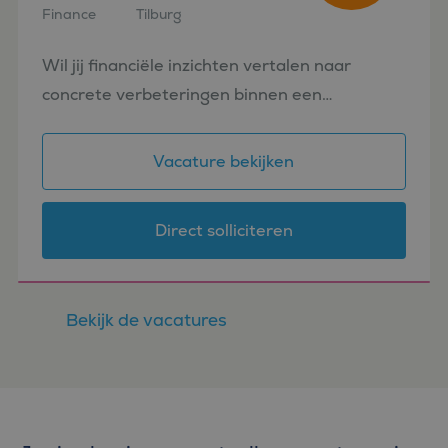
Finance
Tilburg
Wil jij financiële inzichten vertalen naar
concrete verbeteringen binnen een
internationale logistieke omgeving? Als
Senior Business Controller Transport werk je
Vacature bekijken
dicht op de operatie, adviseer...
Direct solliciteren
Bekijk de vacatures