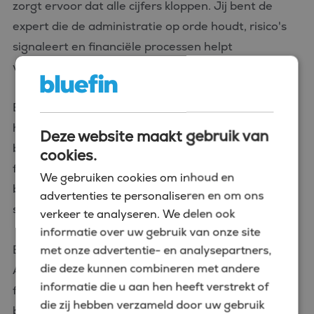
zorgt ervoor dat alle cijfers kloppen. Jij bent de
expert die de administratie op orde houdt, risico's
signaleert en financiële processen helpt
verbeteren.
Een junior financial controller werkt gedetailleerd,
houdt zich bezig met forecasting, en zorgt dat
Deze website maakt gebruik van
budgetten en uitgaven in balans blijven. Het is een
cookies.
functie waarin nauwkeurigheid en
We gebruiken cookies om inhoud en
betrouwbaarheid centraal staan, en waarin je al
advertenties te personaliseren en om ons
snel veel verantwoordelijkheid krijgt.
verkeer te analyseren. We delen ook
informatie over uw gebruik van onze site
Benieuwd naar jouw mogelijkheden als starter? In
met onze advertentie- en analysepartners,
die deze kunnen combineren met andere
Amsterdam zijn er volop interessante junior
informatie die u aan hen heeft verstrekt of
financial controller vacatures die je een stevige
die zij hebben verzameld door uw gebruik
basis bieden voor een carrière in finance. Bekijk de