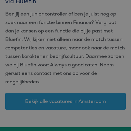
via Bluefin
ingesteld door
.doubleclick.net
de
Doubleclick en voert
analyserapporten
informatie uit over
van de site.
Ben jij een junior controller óf ben je juist nog op
hoe de eindgebruiker
de website gebruikt
zoek naar een functie binnen Finance? Vergroot
en over eventuele
advertenties die de
eindgebruiker heeft
dan je kansen op een functie die bij je past met
gezien voordat hij de
genoemde website
Bluefin. Wij kijken niet alleen naar de match tussen
bezocht.
competenties en vacature, maar ook naar de match
_clck
.bluefin.nl
1 jaar
Deze cookie wordt
gebruikt om
tussen karakter en bedrijfscultuur. Daarmee zorgen
gebruikersinteracties
en betrokkenheid op
we bij Bluefin voor: Always a good catch. Neem
de website te volgen
om de
gerust eens contact met ons op voor de
gebruikerservaring en
websitefunctionaliteit
mogelijkheden.
te verbeteren.
_fbp
2 maanden 4
Gebruikt door
Meta Platform
weken
Facebook om een
Inc.
reeks
Bekijk alle vacatures in Amsterdam
.bluefin.nl
advertentieproducten
te leveren, zoals
realtime bieden van
externe adverteerders
MR
1 week
Dit is een Microsoft
Microsoft
MSN 1st party cookie
Corporation