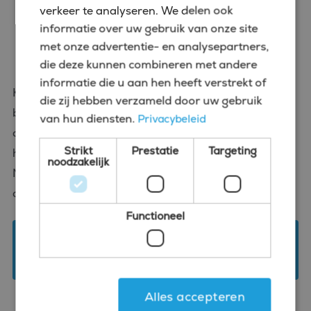
verkeer te analyseren. We delen ook
situaties en omgevingen. Dit is misschien wel de
informatie over uw gebruik van onze site
belangrijkste competentie voor een interim
met onze advertentie- en analysepartners,
professional in deze stad.
die deze kunnen combineren met andere
informatie die u aan hen heeft verstrekt of
Kun jij je identificeren met (veel van) de
die zij hebben verzameld door uw gebruik
bovenstaande competenties? Dan is de kans groot
van hun diensten.
Privacybeleid
dat wij een potentiële vervolgstap beschikbaar
Strikt
Prestatie
Targeting
hebben in jouw carrière als finance professional.
noodzakelijk
Neem contact op en vergroot je kansen op de stap
die bij jou past.
Functioneel
Kom langs voor een kop koffie en een groter
netwerk
Alles accepteren