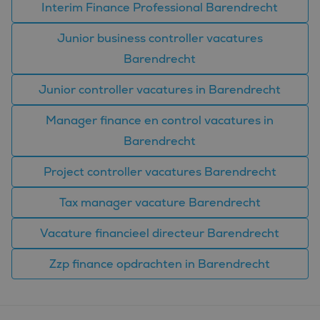
combineren tot één
Interim Finance Professional Barendrecht
gebruikerssessie voor
analytische
doeleinden.
Junior business controller vacatures
MUID
1 jaar
Deze cookie wordt
Microsoft
Barendrecht
veel gebruikt door
Corporation
mijn Microsoft als
.bing.com
een unieke
Junior controller vacatures in Barendrecht
gebruikers-ID. Het
kan worden ingesteld
door ingesloten
Manager finance en control vacatures in
microsoft-scripts.
Algemeen wordt
Barendrecht
aangenomen dat het
synchroniseert tussen
veel verschillende
Project controller vacatures Barendrecht
Microsoft-domeinen,
waardoor gebruikers
kunnen worden
Tax manager vacature Barendrecht
gevolgd.
SM
.c.clarity.ms
Sessie
Dit is een Microsoft
Vacature financieel directeur Barendrecht
MSN 1st party cookie
die we gebruiken om
het gebruik van de
Zzp finance opdrachten in Barendrecht
website voor interne
analyses te meten.