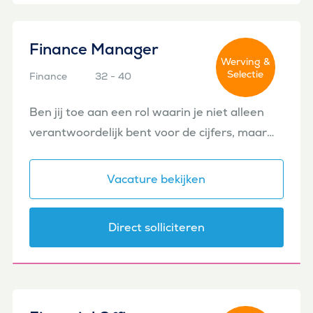
Finance Manager
Werving &
Selectie
Finance
32 - 40
Amsterdam
Ben jij toe aan een rol waarin je niet alleen
verantwoordelijk bent voor de cijfers, maar
ook een belangrijke bijdrage levert aan de
ontwikkeling van de business én het finance
Vacature bekijken
team? Voor ee...
Direct solliciteren