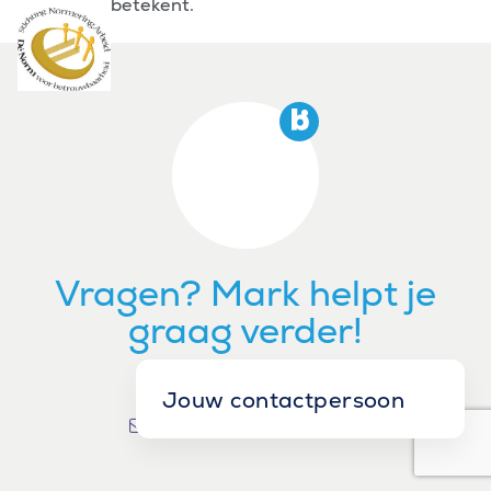
betekent.
Vragen? Mark helpt je
graag verder!
+31 6 29986439
Jouw contactpersoon
m.goedhart@bluefin.nl
Mark Goedhart
Manager W&S