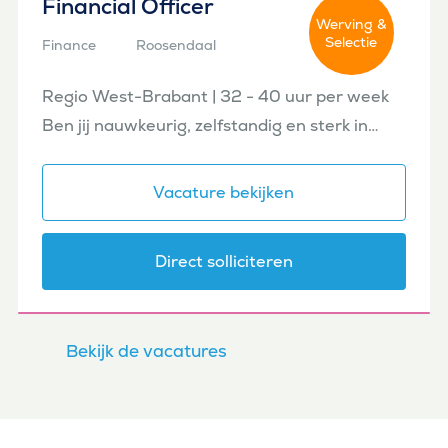
Financial Officer
Werving &
Selectie
Finance
Roosendaal
Regio West-Brabant | 32 - 40 uur per week
Ben jij nauwkeurig, zelfstandig en sterk in
financiële administratie? Voor een
internationale organisatie in de regio West-
Vacature bekijken
Brabant zoeken wij een Fina...
Direct solliciteren
Bekijk de vacatures