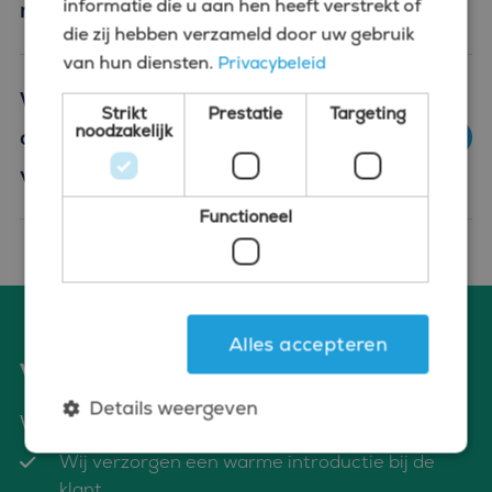
informatie die u aan hen heeft verstrekt of
medewerker?
die zij hebben verzameld door uw gebruik
van hun diensten.
Privacybeleid
Waar vind ik actuele financieel
Strikt
Prestatie
Targeting
noodzakelijk
administratief medewerker
vacatures in Hilversum?
Functioneel
Alles accepteren
Voordelen van solliciteren via Bluefin
Details weergeven
Wat bieden wij jou?
Wij verzorgen een warme introductie bij de
klant