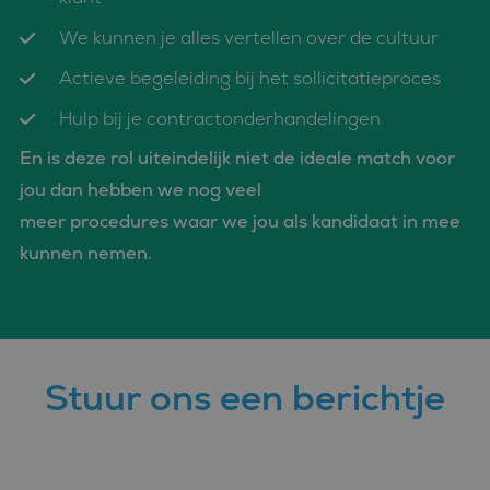
Strikt noodzakelijk
Prestatie
Targeting
We kunnen je alles vertellen over de cultuur
Functioneel
Actieve begeleiding bij het sollicitatieproces
Strikt noodzakelijke cookies maken de kernfunctionaliteiten
van de website mogelijk, zoals gebruikersaanmelding en
accountbeheer. De website kan niet goed worden gebruikt
Hulp bij je contractonderhandelingen
zonder de strikt noodzakelijke cookies.
En is deze rol uiteindelijk niet de ideale match voor
Aanbieder
/
Naam
Vervaldatum
Omschrijvin
Domein
jou dan hebben we nog veel
CookieScriptConsent
4 weken 2
Deze cookie
CookieScript
meer procedures waar we jou als kandidaat in mee
dagen
wordt gebrui
www.bluefin.nl
door de Coo
kunnen nemen.
Script.com-s
om de
cookievoork
van bezoeker
onthouden.
cookie-bann
van Cookie-
Script.com is
noodzakelij
Stuur ons een berichtje
correct te we
PHPSESSID
Sessie
Cookie
PHP.net
gegenereerd
www.bluefin.nl
applicaties 
basis van de
Google
taal. Dit is e