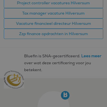
een unieke
Project controller vacatures Hilversum
gebruikers-ID. Het
kan worden ingesteld
door ingesloten
Tax manager vacature Hilversum
microsoft-scripts.
Algemeen wordt
aangenomen dat het
Vacature financieel directeur Hilversum
synchroniseert tussen
veel verschillende
Microsoft-domeinen,
Zzp finance opdrachten in Hilversum
waardoor gebruikers
kunnen worden
gevolgd.
SM
.c.clarity.ms
Sessie
Dit is een Microsoft
MSN 1st party cookie
die we gebruiken om
Bluefin is SNA-gecertificeerd.
Lees meer
het gebruik van de
website voor interne
over wat deze certificering voor jou
analyses te meten.
betekent.