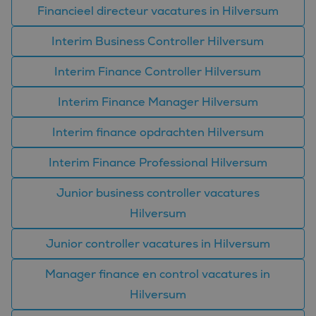
ANONCHK
9 minuten 57
Deze cookie
Financieel directeur vacatures in Hilversum
Microsoft
seconden
verzamelt informatie
Corporation
over hoe de
.c.clarity.ms
eindgebruiker de
Interim Business Controller Hilversum
website gebruikt en
over eventuele
advertenties die de
Interim Finance Controller Hilversum
eindgebruiker
mogelijk heeft gezien
voordat hij de
Interim Finance Manager Hilversum
genoemde website
bezocht.
Interim finance opdrachten Hilversum
_clsk
1 dag
Deze cookie wordt
Microsoft
geassocieerd met
.bluefin.nl
Microsoft Clarity
Interim Finance Professional Hilversum
analytics software.
Het wordt gebruikt
om informatie over
Junior business controller vacatures
de sessie van de
gebruiker op te slaan
Hilversum
en om meerdere
paginaweergaven te
combineren tot één
Junior controller vacatures in Hilversum
gebruikerssessie voor
analytische
doeleinden.
Manager finance en control vacatures in
MUID
1 jaar
Deze cookie wordt
Microsoft
Hilversum
veel gebruikt door
Corporation
mijn Microsoft als
.bing.com