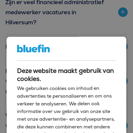
Zijn er veel financieel administratief
medewerker vacatures in
Hilversum?
Hoe kan ik solliciteren via Bluefin?
Deze website maakt gebruik van
Hoe ziet een gemiddelde werkdag
cookies.
van een financieel administratief
We gebruiken cookies om inhoud en
medewerker eruit?
advertenties te personaliseren en om ons
verkeer te analyseren. We delen ook
informatie over uw gebruik van onze site
Welke vaardigheden zijn belangrijk
met onze advertentie- en analysepartners,
voor een financieel administratief
die deze kunnen combineren met andere