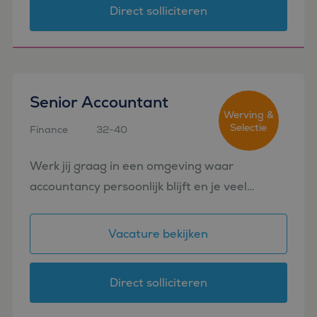
Direct solliciteren
Senior Accountant
Werving &
Selectie
Finance
32-40
Etten-Leur
Werk jij graag in een omgeving waar
accountancy persoonlijk blijft en je veel
zelfstandigheid krijgt? In deze rol combineer
je inhoudelijke diepgang met direct
Vacature bekijken
klantcontact. Je krijgt ruimte om ver...
Direct solliciteren