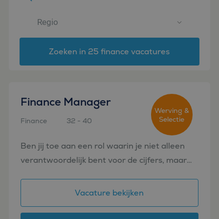
Zoeken in 25 finance vacatures
Finance Manager
Werving &
Selectie
Finance
32 - 40
Amsterdam
Ben jij toe aan een rol waarin je niet alleen
verantwoordelijk bent voor de cijfers, maar
ook een belangrijke bijdrage levert aan de
ontwikkeling van de business én het finance
Vacature bekijken
team? Voor ee...