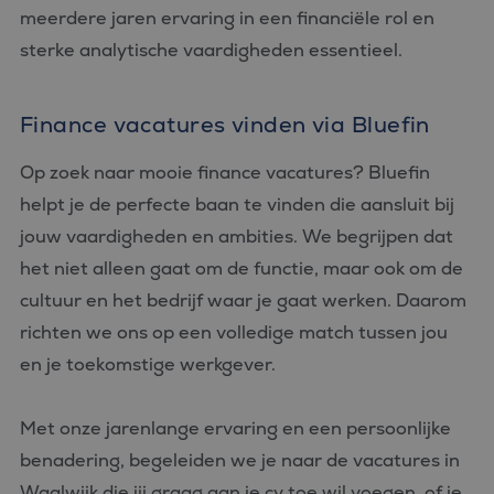
die we gebruiken om
.c.bing.com
meerdere jaren ervaring in een financiële rol en
het gebruik van de
website voor interne
sterke analytische vaardigheden essentieel.
analyses te meten.
MUID
1 jaar
Deze cookie wordt
Microsoft
veel gebruikt door
Corporation
mijn Microsoft als
Finance vacatures vinden via Bluefin
.clarity.ms
een unieke
gebruikers-ID. Het
kan worden ingesteld
Op zoek naar mooie finance vacatures? Bluefin
door ingesloten
microsoft-scripts.
helpt je de perfecte baan te vinden die aansluit bij
Algemeen wordt
aangenomen dat het
jouw vaardigheden en ambities. We begrijpen dat
synchroniseert tussen
veel verschillende
het niet alleen gaat om de functie, maar ook om de
Microsoft-domeinen,
waardoor gebruikers
cultuur en het bedrijf waar je gaat werken. Daarom
kunnen worden
gevolgd.
richten we ons op een volledige match tussen jou
MR
1 week
Dit is een Microsoft
Microsoft
en je toekomstige werkgever.
MSN 1st party cookie
Corporation
die we gebruiken om
.c.clarity.ms
het gebruik van de
website voor interne
Met onze jarenlange ervaring en een persoonlijke
analyses te meten.
benadering, begeleiden we je naar de vacatures in
ANONCHK
9 minuten 57
Deze cookie
Microsoft
seconden
verzamelt informatie
Corporation
Waalwijk die jij graag aan je cv toe wil voegen, of je
over hoe de
.c.clarity.ms