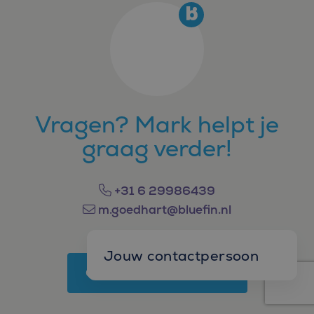
Vragen? Mark helpt je
graag verder!
+31 6 29986439
m.goedhart@bluefin.nl
Jouw contactpersoon
Of stuur ons een berichtje
Mark Goedhart
Manager W&S