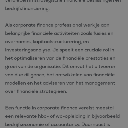
verdiepen in strategische financiële beslissingen en
ingesteld door
.doubleclick.net
de
Doubleclick en voert
analyserapporten
bedrijfsfinanciering.
informatie uit over
van de site.
hoe de eindgebruiker
de website gebruikt
en over eventuele
Als corporate finance professional werk je aan
advertenties die de
eindgebruiker heeft
belangrijke financiële activiteiten zoals fusies en
gezien voordat hij de
genoemde website
overnames, kapitaalstructurering, en
bezocht.
investeringsanalyse. Je speelt een cruciale rol in
_clck
.bluefin.nl
1 jaar
Deze cookie wordt
gebruikt om
het optimaliseren van de financiële prestaties en
gebruikersinteracties
en betrokkenheid op
de website te volgen
groei van de organisatie. Dit omvat het uitvoeren
om de
gebruikerservaring en
van due diligence, het ontwikkelen van financiële
websitefunctionaliteit
te verbeteren.
modellen en het adviseren van het management
_fbp
2 maanden 4
Gebruikt door
Meta Platform
over financiële strategieën.
weken
Facebook om een
Inc.
reeks
.bluefin.nl
advertentieproducten
te leveren, zoals
Een functie in corporate finance vereist meestal
realtime bieden van
externe adverteerders
een relevante hbo- of wo-opleiding in bijvoorbeeld
MR
1 week
Dit is een Microsoft
Microsoft
bedrijfseconomie of accountancy. Daarnaast is
MSN 1st party cookie
Corporation