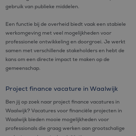
gebruik van publieke middelen.
Strikt noodzakelijke cookies maken de kernfunctionaliteiten
van de website mogelijk, zoals gebruikersaanmelding en
accountbeheer. De website kan niet goed worden gebruikt
zonder de strikt noodzakelijke cookies.
Een functie bij de overheid biedt vaak een stabiele
Aanbieder
/
werkomgeving met veel mogelijkheden voor
Naam
Vervaldatum
Omschrijvin
Domein
professionele ontwikkeling en doorgroei. Je werkt
CookieScriptConsent
4 weken 2
Deze cookie
CookieScript
dagen
wordt gebrui
samen met verschillende stakeholders en hebt de
www.bluefin.nl
door de Coo
Script.com-s
kans om een directe impact te maken op de
om de
cookievoork
gemeenschap.
van bezoeker
onthouden.
cookie-bann
van Cookie-
Project finance vacature in Waalwijk
Script.com is
noodzakelij
correct te we
Ben jij op zoek naar project finance vacatures in
PHPSESSID
Sessie
Cookie
PHP.net
gegenereerd
www.bluefin.nl
Waalwijk? Vacatures voor financiële projecten in
applicaties 
basis van de
Google
Waalwijk bieden mooie mogelijkheden voor
taal. Dit is e
Privacy Policy
identificator
professionals die graag werken aan grootschalige
algemene
doeleinden 