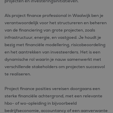
projecten en investeringsinitiatieven.
wordt gebrui
om variabel
van
gebruikersse
Als project finance professional in Waalwijk ben je
te onderhou
Het is norma
verantwoordelijk voor het structureren en beheren
gesproken e
willekeurig
van de financiering van grote projecten, zoals
gegenereerd
nummer, hoe
infrastructuur, energie, en vastgoed. Je houdt je
wordt gebrui
kan specifiek
bezig met financiële modellering, risicobeoordeling
voor de site
een goed
en het aantrekken van investeerders. Het is een
voorbeeld is
behouden v
dynamische rol waarin je nauw samenwerkt met
een ingelog
status voor 
verschillende stakeholders om projecten succesvol
gebruiker tu
pagina's.
te realiseren.
Project finance posities vereisen doorgaans een
sterke financiële achtergrond, met een relevante
Aanbieder
Naam
Vervaldatum
Omschrijving
/
Domein
hbo- of wo-opleiding in bijvoorbeeld
_ga_FP76YEEY9G
.bluefin.nl
1 jaar 1
Deze cookie wordt
Aanbieder
/
bedrijfseconomie, accountancy of een aanverwante
Naam
Vervaldatum
Omschrijving
maand
gebruikt door