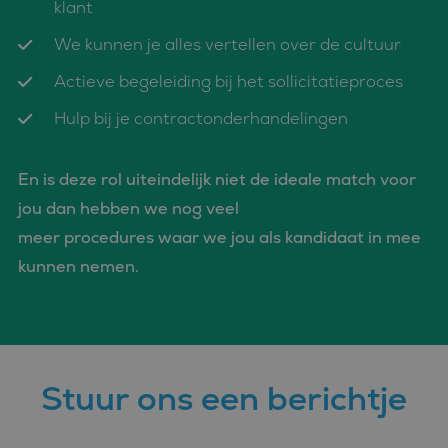
klant
microsoft-scripts.
Algemeen wordt
aangenomen dat het
We kunnen je alles vertellen over de cultuur
synchroniseert tussen
veel verschillende
Actieve begeleiding bij het sollicitatieproces
Microsoft-domeinen,
waardoor gebruikers
kunnen worden
Hulp bij je contractonderhandelingen
gevolgd.
SM
.c.clarity.ms
Sessie
Dit is een Microsoft
MSN 1st party cookie
En is deze rol uiteindelijk niet de ideale match voor
die we gebruiken om
het gebruik van de
jou dan hebben we nog veel
website voor interne
analyses te meten.
meer procedures waar we jou als kandidaat in mee
kunnen nemen.
Stuur ons een berichtje