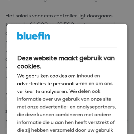
Het salaris voor een controller ligt doorgaans
tussen de €4.000 en €6.500 bruto per maand,
afhankelijk van je ervaring en de grootte van het
bedrijf. Naast een goed salaris bieden veel
bedrijven ook aantrekkelijke secundaire
Deze website maakt gebruik van
arbeidsvoorwaarden zoals bonussen,
cookies.
pensioenregelingen en mogelijkheden voor
We gebruiken cookies om inhoud en
professionele ontwikkeling.
advertenties te personaliseren en om ons
verkeer te analyseren. We delen ook
Voor een functie als finance controller heb je
informatie over uw gebruik van onze site
meestal een relevante hbo- of wo-opleiding nodig,
met onze advertentie- en analysepartners,
zoals bedrijfseconomie, accountancy of een
die deze kunnen combineren met andere
vergelijkbare richting. Meerdere jaren werkervaring
informatie die u aan hen heeft verstrekt of
in een financiële rol is vaak vereist, evenals sterke
die zij hebben verzameld door uw gebruik