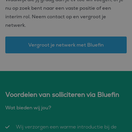
eindgebruiker de
website gebruikt en
nu op zoek bent naar een vaste positie of een
over eventuele
advertenties die de
interim rol. Neem contact op en vergroot je
eindgebruiker
mogelijk heeft gezien
netwerk.
voordat hij de
genoemde website
bezocht.
Vergroot je netwerk met Bluefin
_clsk
1 dag
Deze cookie wordt
Microsoft
geassocieerd met
.bluefin.nl
Microsoft Clarity
analytics software.
Het wordt gebruikt
om informatie over
de sessie van de
gebruiker op te slaan
en om meerdere
paginaweergaven te
combineren tot één
gebruikerssessie voor
Voordelen van solliciteren via Bluefin
analytische
doeleinden.
MUID
1 jaar
Deze cookie wordt
Wat bieden wij jou?
Microsoft
veel gebruikt door
Corporation
mijn Microsoft als
.bing.com
een unieke
gebruikers-ID. Het
Wij verzorgen een warme introductie bij de
kan worden ingesteld
door ingesloten