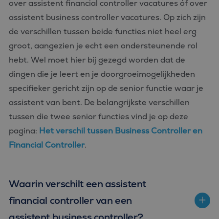
over assistent financial controller vacatures óf over
Strikt noodzakelijke cookies maken de kernfunctionaliteiten
assistent business controller vacatures. Op zich zijn
van de website mogelijk, zoals gebruikersaanmelding en
accountbeheer. De website kan niet goed worden gebruikt
de verschillen tussen beide functies niet heel erg
zonder de strikt noodzakelijke cookies.
groot, aangezien je echt een ondersteunende rol
Aanbieder
/
Naam
Vervaldatum
Omschrijvin
hebt. Wel moet hier bij gezegd worden dat de
Domein
dingen die je leert en je doorgroeimogelijkheden
CookieScriptConsent
4 weken 2
Deze cookie
CookieScript
dagen
wordt gebrui
www.bluefin.nl
door de Coo
specifieker gericht zijn op de senior functie waar je
Script.com-s
om de
assistent van bent. De belangrijkste verschillen
cookievoork
van bezoeker
tussen die twee senior functies vind je op deze
onthouden.
cookie-bann
pagina:
Het verschil tussen Business Controller en
van Cookie-
Script.com is
Financial Controller
.
noodzakelij
correct te we
PHPSESSID
Sessie
Cookie
PHP.net
gegenereerd
www.bluefin.nl
Waarin verschilt een assistent
applicaties 
basis van de
Google
taal. Dit is e
financial controller van een
Privacy Policy
identificator
algemene
assistent business controller?
doeleinden 