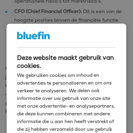
operationele risico's tot marktrisico's.
CFO (Chief Financial Officer):
Dit is een van de
hoogste posities binnen de financiële functie
van een organisatie. Als CFO ben je
verantwoordelijk voor het gehele financiële
strategiebeheer, financiële planning,
rapportage en investeringsbeslissingen.
Deze website maakt gebruik van
cookies.
Het specifieke carrièrepad dat je kiest, hangt af van
We gebruiken cookies om inhoud en
je interesses, sterke punten en ambities. Het is
advertenties te personaliseren en om ons
belangrijk om voortdurend te blijven leren en je
verkeer te analyseren. We delen ook
vaardigheden aan te scherpen om optimaal te
informatie over uw gebruik van onze site
profiteren van de doorgroeimogelijkheden binnen
met onze advertentie- en analysepartners,
het vakgebied van financiële controle.
die deze kunnen combineren met andere
informatie die u aan hen heeft verstrekt of
die zij hebben verzameld door uw gebruik