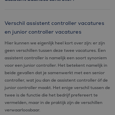
wordt gebrui
om variabel
van
gebruikersse
te onderhou
Het is norma
Verschil assistent controller vacatures
gesproken e
willekeurig
en junior controller vacatures
gegenereerd
nummer, hoe
wordt gebrui
kan specifiek
Hier kunnen we eigenlijk heel kort over zijn: er zijn
voor de site
een goed
geen verschillen tussen deze twee vacatures. Een
voorbeeld is
behouden v
assistent controller is namelijk een soort synoniem
een ingelog
status voor 
voor een junior controller. Het betekent namelijk in
gebruiker tu
pagina's.
beide gevallen dat je samenwerkt met een senior
controller, wat jou dan de assistent controller óf de
junior controller maakt. Het enige verschil tussen de
twee is de functie die het bedrijf prefereert te
Aanbieder
Naam
Vervaldatum
Omschrijving
vermelden, maar in de praktijk zijn de verschillen
/
Domein
verwaarloosbaar.
_ga_FP76YEEY9G
.bluefin.nl
1 jaar 1
Deze cookie wordt
Aanbieder
/
Naam
Vervaldatum
Omschrijving
maand
gebruikt door