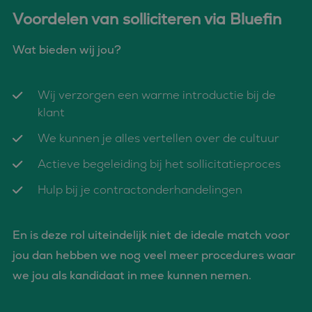
eindgebruiker de
Voordelen van solliciteren via Bluefin
website gebruikt en
over eventuele
advertenties die de
eindgebruiker
Wat bieden wij jou?
mogelijk heeft gezien
voordat hij de
genoemde website
bezocht.
Wij verzorgen een warme introductie bij de
_clsk
1 dag
Deze cookie wordt
Microsoft
klant
geassocieerd met
.bluefin.nl
Microsoft Clarity
analytics software.
We kunnen je alles vertellen over de cultuur
Het wordt gebruikt
om informatie over
Actieve begeleiding bij het sollicitatieproces
de sessie van de
gebruiker op te slaan
en om meerdere
Hulp bij je contractonderhandelingen
paginaweergaven te
combineren tot één
gebruikerssessie voor
analytische
doeleinden.
En is deze rol uiteindelijk niet de ideale match voor
MUID
1 jaar
Deze cookie wordt
Microsoft
jou dan hebben we nog veel meer procedures waar
veel gebruikt door
Corporation
mijn Microsoft als
.bing.com
we jou als kandidaat in mee kunnen nemen.
een unieke
gebruikers-ID. Het
kan worden ingesteld
door ingesloten