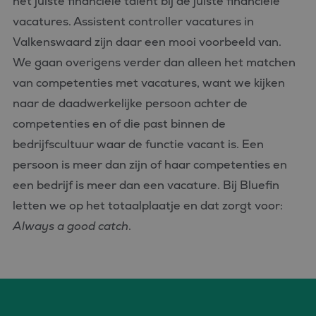
het juiste financiële talent bij de juiste financiële
die we gebruiken om
.c.bing.com
het gebruik van de
vacatures. Assistent controller vacatures in
website voor interne
analyses te meten.
Valkenswaard zijn daar een mooi voorbeeld van.
MUID
1 jaar
Deze cookie wordt
Microsoft
We gaan overigens verder dan alleen het matchen
veel gebruikt door
Corporation
mijn Microsoft als
.clarity.ms
van competenties met vacatures, want we kijken
een unieke
gebruikers-ID. Het
naar de daadwerkelijke persoon achter de
kan worden ingesteld
door ingesloten
competenties en of die past binnen de
microsoft-scripts.
Algemeen wordt
bedrijfscultuur waar de functie vacant is. Een
aangenomen dat het
synchroniseert tussen
persoon is meer dan zijn of haar competenties en
veel verschillende
Microsoft-domeinen,
een bedrijf is meer dan een vacature. Bij Bluefin
waardoor gebruikers
kunnen worden
gevolgd.
letten we op het totaalplaatje en dat zorgt voor:
MR
1 week
Dit is een Microsoft
Always a good catch
.
Microsoft
MSN 1st party cookie
Corporation
die we gebruiken om
.c.clarity.ms
het gebruik van de
website voor interne
analyses te meten.
ANONCHK
9 minuten 57
Deze cookie
Microsoft
seconden
verzamelt informatie
Corporation
over hoe de
.c.clarity.ms