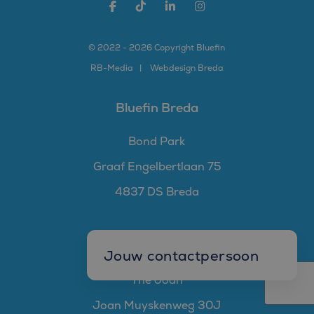
© 2022 - 2026 Copyright Bluefin
RB-
Media
Webdesign Breda
Bluefin Breda
Bond Park
Graaf Engelbertlaan 75
4837 DS Breda
Bluefin Amsterdam
Jouw contactpersoon
The Joan
Mark Goedhart
Joan Muyskenweg 30J
Manager W&S