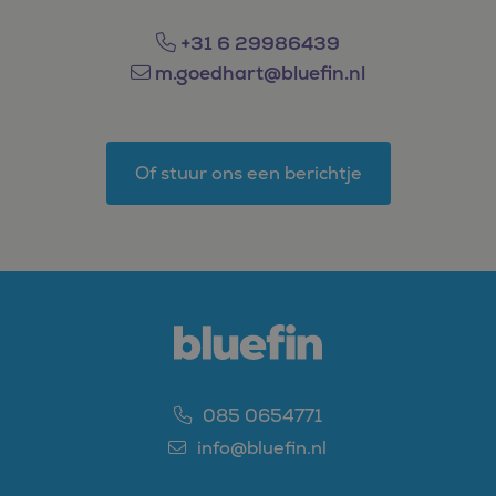
+31 6 29986439
m.goedhart@bluefin.nl
Of stuur ons een berichtje
085 0654771
info@bluefin.nl