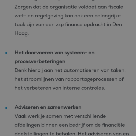
wordt gebrui
Zorgen dat de organisatie voldoet aan fiscale
om variabel
van
wet- en regelgeving kan ook een belangrijke
gebruikersse
te onderhou
taak zijn van een zzp finance opdracht in Den
Het is norma
gesproken e
Haag.
willekeurig
gegenereerd
nummer, hoe
wordt gebrui
kan specifiek
Het doorvoeren van systeem- en
voor de site
een goed
procesverbeteringen
voorbeeld is
behouden v
Denk hierbij aan het automatiseren van taken,
een ingelog
status voor 
het stroomlijnen van rapportageprocessen of
gebruiker tu
pagina's.
het verbeteren van interne controles.
Adviseren en samenwerken
Vaak werk je samen met verschillende
Aanbieder
Naam
Vervaldatum
Omschrijving
/
Domein
afdelingen binnen een bedrijf om de financiële
_ga_FP76YEEY9G
.bluefin.nl
1 jaar 1
Deze cookie wordt
Aanbieder
/
doelstellingen te behalen. Het adviseren van en
Naam
Vervaldatum
Omschrijving
maand
gebruikt door