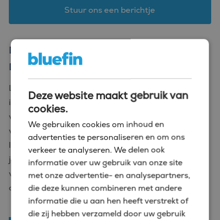
Stuur ons een berichtje
De taken bij zzp finance opdrachten in
Den Haag
Laat het duidelijk zijn: de ene zzp finance opdracht
Deze website maakt gebruik van
in Den Haag is de andere niet en de taken en
cookies.
verantwoordelijkheden zullen bij iedere opdracht
We gebruiken cookies om inhoud en
verschillen. Dat is juist ook de reden dat je zo veel
advertenties te personaliseren en om ons
leert als zzp’er. Maar om je een idee te geven vind
verkeer te analyseren. We delen ook
je hieronder een aantal taken en/of
informatie over uw gebruik van onze site
verantwoordelijkheden die vaak binnen finance zzp
met onze advertentie- en analysepartners,
opdrachten voorkomen.
die deze kunnen combineren met andere
informatie die u aan hen heeft verstrekt of
die zij hebben verzameld door uw gebruik
Het uitvoeren van financiële
analyses