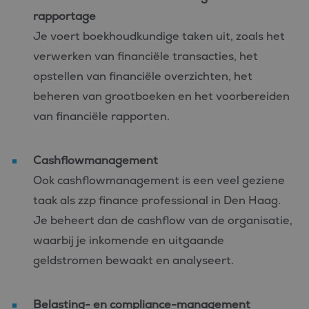
rapportage
Strikt noodzakelijke cookies maken de kernfunctionaliteiten
van de website mogelijk, zoals gebruikersaanmelding en
Je voert boekhoudkundige taken uit, zoals het
accountbeheer. De website kan niet goed worden gebruikt
zonder de strikt noodzakelijke cookies.
verwerken van financiële transacties, het
Aanbieder
/
opstellen van financiële overzichten, het
Naam
Vervaldatum
Omschrijvin
Domein
beheren van grootboeken en het voorbereiden
CookieScriptConsent
4 weken 2
Deze cookie
CookieScript
dagen
wordt gebrui
www.bluefin.nl
van financiële rapporten.
door de Coo
Script.com-s
om de
cookievoork
Cashflowmanagement
van bezoeker
onthouden.
Ook cashflowmanagement is een veel geziene
cookie-bann
van Cookie-
taak als zzp finance professional in Den Haag.
Script.com is
noodzakelij
Je beheert dan de cashflow van de organisatie,
correct te we
waarbij je inkomende en uitgaande
PHPSESSID
Sessie
Cookie
PHP.net
gegenereerd
www.bluefin.nl
applicaties 
geldstromen bewaakt en analyseert.
basis van de
Google
taal. Dit is e
Privacy Policy
identificator
algemene
Belasting- en compliance-
management
doeleinden 