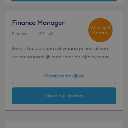
Finance Manager
Werving &
Selectie
Finance
32 - 40
Amsterdam
Ben jij toe aan een rol waarin je niet alleen
verantwoordelijk bent voor de cijfers, maar
ook een belangrijke bijdrage levert aan de
ontwikkeling van de business én het finance
Vacature bekijken
team? Voor ee...
Direct solliciteren