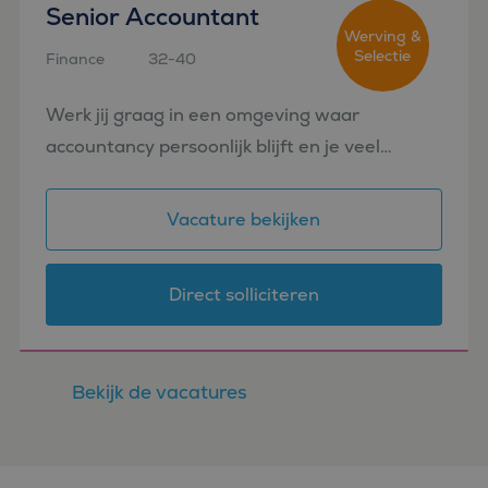
Senior Accountant
Werving &
Selectie
Finance
32-40
Etten-Leur
Werk jij graag in een omgeving waar
accountancy persoonlijk blijft en je veel
zelfstandigheid krijgt? In deze rol combineer
je inhoudelijke diepgang met direct
Vacature bekijken
klantcontact. Je krijgt ruimte om ver...
Direct solliciteren
Bekijk de vacatures