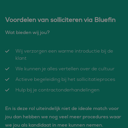
die we gebruiken om
.c.bing.com
het gebruik van de
website voor interne
analyses te meten.
Voordelen van solliciteren via Bluefin
MUID
1 jaar
Deze cookie wordt
Microsoft
veel gebruikt door
Corporation
mijn Microsoft als
.clarity.ms
Wat bieden wij jou?
een unieke
gebruikers-ID. Het
kan worden ingesteld
door ingesloten
Wij verzorgen een warme introductie bij de
microsoft-scripts.
Algemeen wordt
klant
aangenomen dat het
synchroniseert tussen
veel verschillende
We kunnen je alles vertellen over de cultuur
Microsoft-domeinen,
waardoor gebruikers
kunnen worden
Actieve begeleiding bij het sollicitatieproces
gevolgd.
Hulp bij je contractonderhandelingen
MR
1 week
Dit is een Microsoft
Microsoft
MSN 1st party cookie
Corporation
die we gebruiken om
.c.clarity.ms
het gebruik van de
website voor interne
En is deze rol uiteindelijk niet de ideale match voor
analyses te meten.
jou dan hebben we nog veel meer procedures waar
ANONCHK
9 minuten 57
Deze cookie
Microsoft
seconden
verzamelt informatie
Corporation
we jou als kandidaat in mee kunnen nemen.
over hoe de
.c.clarity.ms