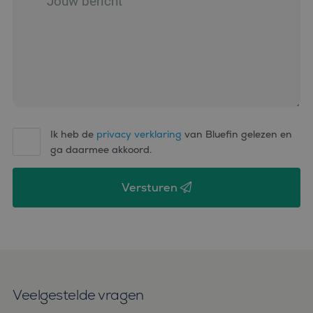
microsoft-scripts.
Algemeen wordt
aangenomen dat het
synchroniseert tussen
veel verschillende
Microsoft-domeinen,
waardoor gebruikers
kunnen worden
gevolgd.
SM
.c.clarity.ms
Sessie
Dit is een Microsoft
MSN 1st party cookie
die we gebruiken om
Ik heb de
privacy verklaring
van Bluefin gelezen en
het gebruik van de
website voor interne
ga daarmee akkoord.
analyses te meten.
Versturen
Veelgestelde vragen