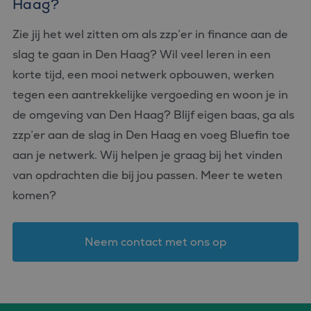
Haag?
ingesteld door
.doubleclick.net
de
Doubleclick en voert
analyserapporten
informatie uit over
van de site.
hoe de eindgebruiker
Zie jij het wel zitten om als zzp’er in finance aan de
de website gebruikt
en over eventuele
slag te gaan in Den Haag? Wil veel leren in een
advertenties die de
eindgebruiker heeft
korte tijd, een mooi netwerk opbouwen, werken
gezien voordat hij de
genoemde website
tegen een aantrekkelijke vergoeding en woon je in
bezocht.
de omgeving van Den Haag? Blijf eigen baas, ga als
_clck
.bluefin.nl
1 jaar
Deze cookie wordt
gebruikt om
zzp’er aan de slag in Den Haag en voeg Bluefin toe
gebruikersinteracties
en betrokkenheid op
aan je netwerk. Wij helpen je graag bij het vinden
de website te volgen
om de
van opdrachten die bij jou passen. Meer te weten
gebruikerservaring en
websitefunctionaliteit
komen?
te verbeteren.
_fbp
2 maanden 4
Gebruikt door
Meta Platform
weken
Facebook om een
Inc.
reeks
.bluefin.nl
Neem contact met ons op
advertentieproducten
te leveren, zoals
realtime bieden van
externe adverteerders
MR
1 week
Dit is een Microsoft
Microsoft
MSN 1st party cookie
Corporation