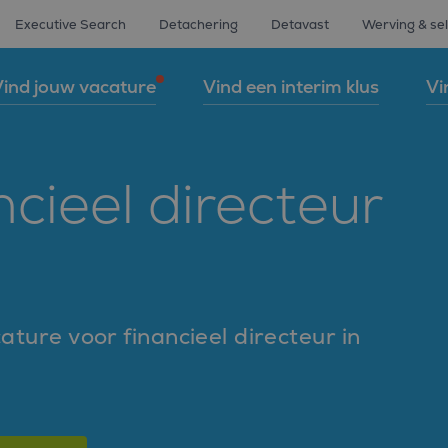
Executive Search
Detachering
Detavast
Werving & sel
ind jouw vacature
Vind een interim klus
Vi
cieel directeur
ature voor financieel directeur in