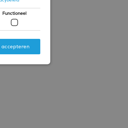
Functioneel
s accepteren
ing en accountbeheer. De
.com-service om de
 cookie-banner van
rken.