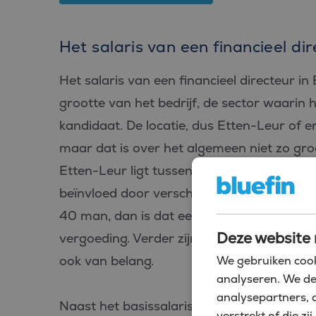
Het salaris van een financieel di
Het salaris van een financieel directeur in
grootte van het bedrijf, de sector waarin he
kandidaat. De locatie, dus Etten-Leur of 
maar dat is over het algemeen niet zo groot
Etten-Leur ligt tussen de €120.000 en €
beïnvloed door verschillende factoren. Als 
40 man, dan is dat een groot verschil in d
Deze website 
vergoeding. Verder zijn jouw onderhandelin
ook van belang.
We gebruiken cook
analyseren. We de
analysepartners, 
Naast het basissalaris bieden veel bedrijv
verstrekt of die 