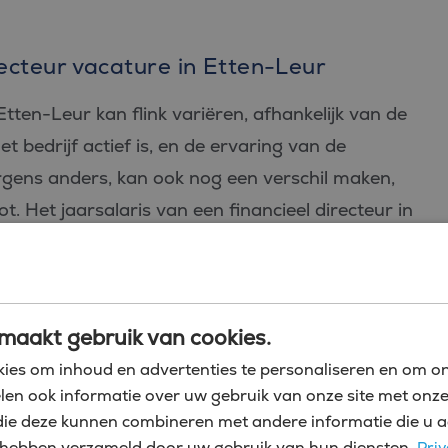
recteur vacature in Etten-Leur
 Etten-Leur kan flink variëren, afhankelijk van de
t bedrijf actief is, en de ervaring van de
ergens anders, kan ook nog een verschil maken,
. Het jaarsalaris van een financieel directeur in
250.000. Deze brede bandbreedte wordt dus
voorbeeld: als je leiding geeft aan 8 man of aan
e zwaarte van de vacature, en dus ook in de
maakt gebruik van cookies.
gen over de uiteindelijke vergoeding natuurlijk
ies om inhoud en advertenties te personaliseren en om on
len ook informatie over uw gebruik van onze site met onze
die deze kunnen combineren met andere informatie die u a
en (ook in Etten-Leur) aantrekkelijke secundaire
zij hebben verzameld door uw gebruik van hun diensten.
Priv