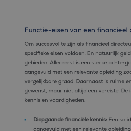
PHPSESSID
Functie-eisen van een financieel 
Om succesvol te zijn als financieel directe
Aan
Naam
Aanbiede
/
D
Naam
specifieke eisen voldoen. En natuurlijk geldt
Domein
_ga_FP76YEEY9G
.bl
gebieden. Allereerst is een sterke achterg
SRM_B
Microsof
Corpora
_ga
Goo
.c.bing.
aangevuld met een relevante opleiding zoa
LLC
.bl
_gcl_au
Google L
vergelijkbare graad. Daarnaast is ruime er
.bluefin.
gewenst, maar niet altijd een vereiste. De
test_cookie
Google L
kennis en vaardigheden:
.doublecl
IDE
Google L
.doublecl
Diepgaande financiële kennis:
Een solid
_clck
.bluefin.
aangevuld met een relevante opleiding 