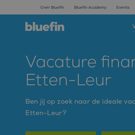
Over Bluefin
Bluefin Academy
Events
V
Vacature finan
Etten-Leur
Ben jij op zoek naar de ideale vac
Etten-Leur?