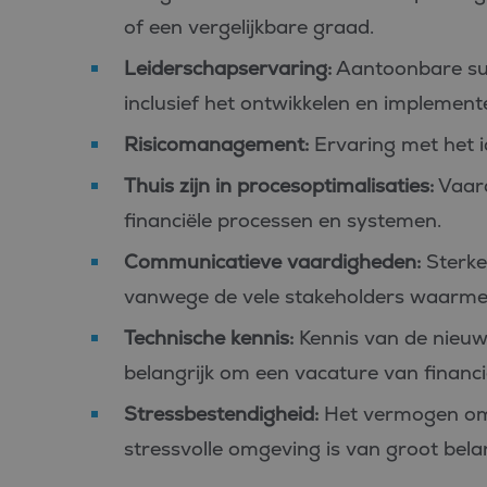
of een vergelijkbare graad.
_fbp
Meta Pl
Inc.
.bluefin.
Leiderschapservaring:
Aantoonbare succ
MR
Microsof
inclusief het ontwikkelen en implemente
Corpora
.c.bing.
Risicomanagement:
Ervaring met het id
MUID
Microsof
Corpora
Thuis zijn in procesoptimalisaties:
Vaard
.clarity.m
financiële processen en systemen.
MR
Microsof
Corpora
Communicatieve vaardigheden:
Sterke
.c.clarity
vanwege de vele stakeholders waarmee
ANONCHK
Microsof
Corpora
.c.clarity
Technische kennis:
Kennis van de nieuws
_clsk
Microsof
belangrijk om een vacature van financie
.bluefin.
Stressbestendigheid:
Het vermogen om 
MUID
Microsof
stressvolle omgeving is van groot bela
Corpora
.bing.co