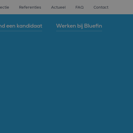
ectie
Referenties
Actueel
FAQ
Contact
nd een kandidaat
Werken bij Bluefin