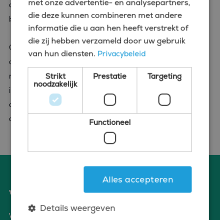
met onze advertentie- en analysepartners,
complete match tussen jou als persoon en het
die deze kunnen combineren met andere
bedrijf en de cultuur waarin je gaat werken.
informatie die u aan hen heeft verstrekt of
die zij hebben verzameld door uw gebruik
Onze jarenlange ervaring en persoonsgerichte
van hun diensten.
Privacybeleid
aanpak zorgen ervoor dat we altijd een goede
match vinden. Of het nu gaat om vaste posities of
Strikt
Prestatie
Targeting
noodzakelijk
interim vacatures, bij Bluefin ben je aan het juiste
adres voor de beste vacatures voor financieel
directeur in Almere.
Functioneel
Alles accepteren
Voordelen van solliciteren via Bluefin
Details weergeven
Wat bieden wij jou?