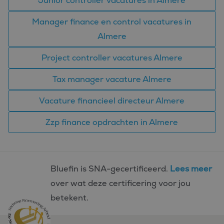
Junior controller vacatures in Almere
MUID
1 jaar
Deze cookie wordt
Microsoft
veel gebruikt door
Corporation
mijn Microsoft als
.bing.com
Manager finance en control vacatures in
een unieke
gebruikers-ID. Het
Almere
kan worden ingesteld
door ingesloten
microsoft-scripts.
Project controller vacatures Almere
Algemeen wordt
aangenomen dat het
synchroniseert tussen
Tax manager vacature Almere
veel verschillende
Microsoft-domeinen,
waardoor gebruikers
Vacature financieel directeur Almere
kunnen worden
gevolgd.
Zzp finance opdrachten in Almere
SM
.c.clarity.ms
Sessie
Dit is een Microsoft
MSN 1st party cookie
die we gebruiken om
het gebruik van de
website voor interne
analyses te meten.
Bluefin is SNA-gecertificeerd.
Lees meer
over wat deze certificering voor jou
betekent.