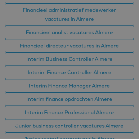
het gebruik van de
website voor interne
Financieel administratief medewerker
analyses te meten.
vacatures in Almere
ANONCHK
9 minuten 57
Deze cookie
Microsoft
seconden
verzamelt informatie
Corporation
over hoe de
.c.clarity.ms
Financieel analist vacatures Almere
eindgebruiker de
website gebruikt en
over eventuele
Financieel directeur vacatures in Almere
advertenties die de
eindgebruiker
mogelijk heeft gezien
Interim Business Controller Almere
voordat hij de
genoemde website
bezocht.
Interim Finance Controller Almere
_clsk
1 dag
Deze cookie wordt
Microsoft
geassocieerd met
.bluefin.nl
Interim Finance Manager Almere
Microsoft Clarity
analytics software.
Het wordt gebruikt
Interim finance opdrachten Almere
om informatie over
de sessie van de
gebruiker op te slaan
en om meerdere
Interim Finance Professional Almere
paginaweergaven te
combineren tot één
gebruikerssessie voor
Junior business controller vacatures Almere
analytische
doeleinden.