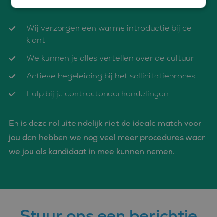
Wij verzorgen een warme introductie bij de
Strikt noodzakelijk
Prestatie
Targeting
klant
Functioneel
We kunnen je alles vertellen over de cultuur
Strikt noodzakelijke cookies maken de kernfunctionaliteiten
van de website mogelijk, zoals gebruikersaanmelding en
Actieve begeleiding bij het sollicitatieproces
accountbeheer. De website kan niet goed worden gebruikt
zonder de strikt noodzakelijke cookies.
Hulp bij je contractonderhandelingen
Aanbieder
/
Naam
Vervaldatum
Omschrijvin
Domein
CookieScriptConsent
4 weken 2
Deze cookie
CookieScript
En is deze rol uiteindelijk niet de ideale match voor
dagen
wordt gebrui
www.bluefin.nl
door de Coo
jou dan hebben we nog veel meer procedures waar
Script.com-s
om de
we jou als kandidaat in mee kunnen nemen.
cookievoork
van bezoeker
onthouden.
cookie-bann
van Cookie-
Script.com is
noodzakelij
correct te we
Stuur ons een berichtje
PHPSESSID
Sessie
Cookie
PHP.net