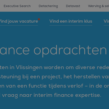
Executive Search
Detachering
Detavast
Werving & sel
ind jouw vacature
Vind een interim klus
Vi
nance opdrachten 
ten in Vlissingen worden om diverse rede
steuning bij een project, het herstellen 
len van een functie tijdens verlof – in 
jd vraag naar interim finance expertise.