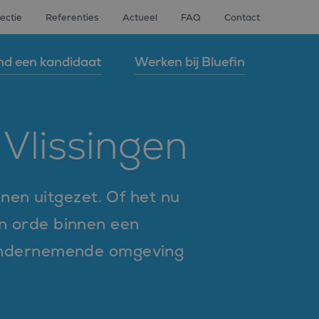
ectie
Referenties
Actueel
FAQ
Contact
nd een kandidaat
Werken bij Bluefin
Vlissingen
nen uitgezet. Of het nu
van orde binnen een
de ondernemende omgeving