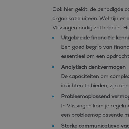
_fbp
Meta Pl
Ook hier geldt: de benodigde c
Inc.
.bluefin.
organisatie uiteen. Wel zijn er 
MR
Microsof
Vlissingen nodig zal hebben. H
Corpora
.c.bing.
Uitgebreide financiële kenni
MUID
Microsof
Corpora
Een goed begrip van financi
.clarity.m
essentieel om een opdracht 
MR
Microsof
Corpora
Analytisch denkvermogen
.c.clarity
De capaciteiten om complexe
ANONCHK
Microsof
Corpora
inzichten te bieden, zijn o
.c.clarity
_clsk
Microsof
Probleemoplossend vermo
.bluefin.
In Vlissingen kom je regelm
een probleemoplossende mi
MUID
Microsof
Corpora
.bing.co
Sterke communicatieve va