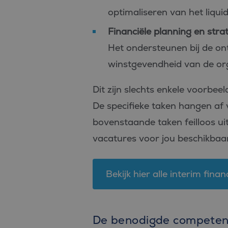
PHPSESSID
optimaliseren van het liquid
Financiële planning en stra
Het ondersteunen bij de ont
winstgevendheid van de org
Aan
Naam
Aanbiede
/
D
Dit zijn slechts enkele voorbee
Naam
Domein
_ga_FP76YEEY9G
.bl
De specifieke taken hangen af v
SRM_B
Microsof
Corpora
bovenstaande taken feilloos ui
_ga
Goo
.c.bing.
LLC
.bl
vacatures voor jou beschikbaar
_gcl_au
Google L
.bluefin.
test_cookie
Google L
Bekijk hier alle interim fina
.doublecl
IDE
Google L
.doublecl
De benodigde competenti
_clck
.bluefin.