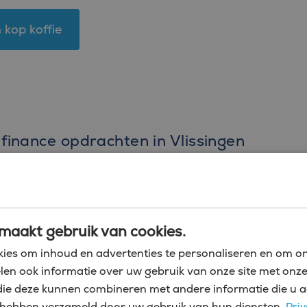
 kop koffie
 finance opdrachten in Vlissingen
t in Vlissingen is de andere niet. De taken en veran
ht en de behoeften van de organisatie. Of je nu een 
een collega overneemt tijdens verlof – de taken var
maakt gebruik van cookies.
t algemeen kunt verwachten.
ies om inhoud en advertenties te personaliseren en om on
len ook informatie over uw gebruik van onze site met onze
e rapporten zoals balansen, winst- en verliesrekeni
die deze kunnen combineren met andere informatie die u a
management van de organisatie bij het nemen van be
zij hebben verzameld door uw gebruik van hun diensten.
Priv