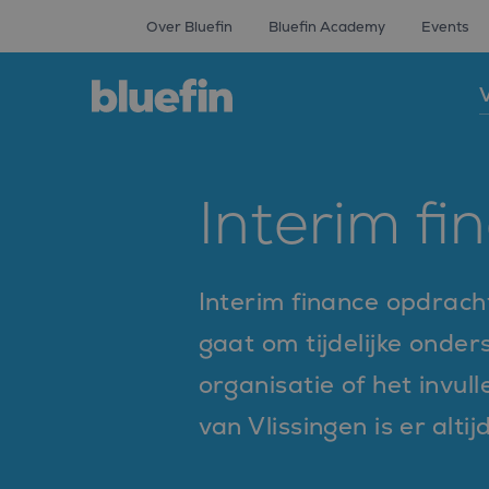
Over Bluefin
Bluefin Academy
Events
V
Interim fi
Interim finance opdrach
gaat om tijdelijke onder
organisatie of het invul
van Vlissingen is er alti