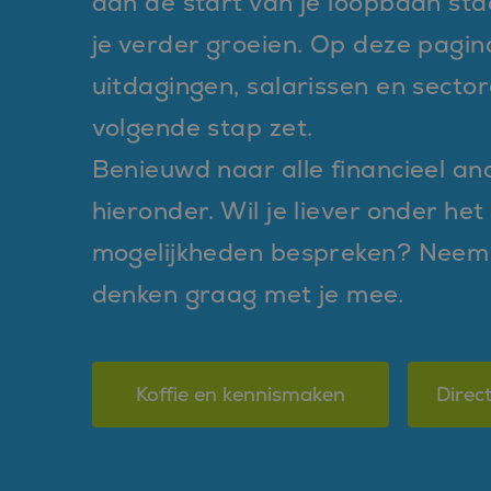
aan de start van je loopbaan staa
je verder groeien. Op deze pagina
uitdagingen, salarissen en sector
volgende stap zet.
Benieuwd naar alle financieel ana
hieronder. Wil je liever onder he
mogelijkheden bespreken? Neem 
denken graag met je mee.
Koffie en kennismaken
Direct