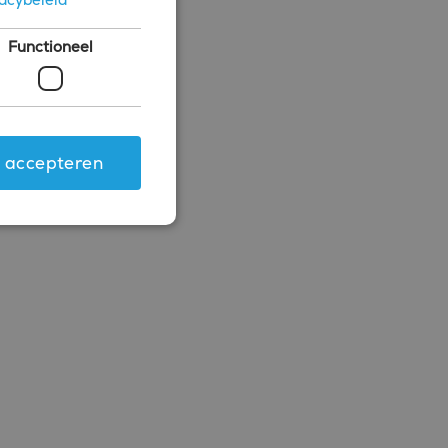
Functioneel
s accepteren
ing en accountbeheer. De
.com-service om de
 cookie-banner van
rken.