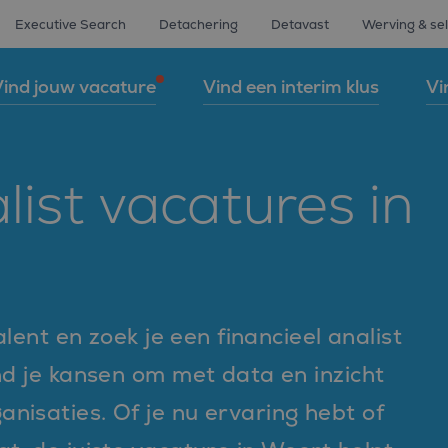
Executive Search
Detachering
Detavast
Werving & sel
ind jouw vacature
Vind een interim klus
Vi
list vacatures in
alent en zoek je een financieel analist
nd je kansen om met data en inzicht
nisaties. Of je nu ervaring hebt of