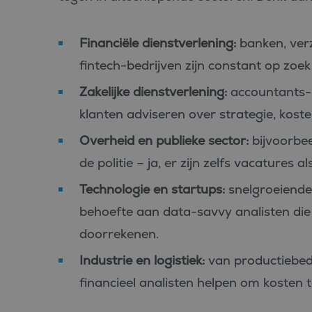
PHPSESSID
Financiële dienstverlening:
banken, ver
fintech-bedrijven zijn constant op zoek
Zakelijke dienstverlening:
accountants- 
Aan
Naam
klanten adviseren over strategie, kost
Aanbiede
/
D
Naam
Domein
_ga_FP76YEEY9G
.bl
Overheid en publieke sector:
bijvoorbee
SRM_B
Microsof
Corpora
de politie – ja, er zijn zelfs vacatures al
_ga
Goo
.c.bing.
LLC
.bl
Technologie en startups:
snelgroeiende
_gcl_au
Google L
.bluefin.
behoefte aan data-savvy analisten die
test_cookie
Google L
doorrekenen.
.doublecl
Industrie en logistiek:
van productiebedri
IDE
Google L
.doublecl
financieel analisten helpen om kosten 
_clck
.bluefin.