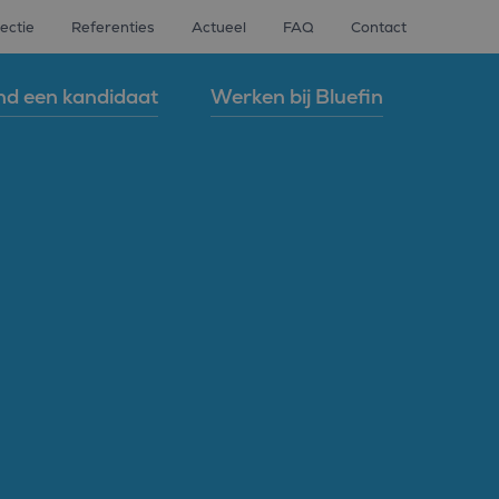
ectie
Referenties
Actueel
FAQ
Contact
nd een kandidaat
Werken bij Bluefin