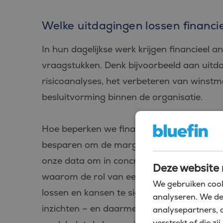
Welke uitdagingen lossen financie
In hun dagelijkse werk krijgen financieel 
vraagstukken. Denk bijvoorbeeld aan uitd
risicoanalyses, het verbeteren van winst
besluitvorming binnen de organisatie.
Hoe beperken we financiële risico’s bij 
besparen om de marges te vergroten zonde
onze data om in concrete inzichten en acti
Deze website 
waarom de rol van een financieel analist 
We gebruiken cook
lossen en kansen te signaleren, vertaal je a
analyseren. We de
inzichten – en daarmee ben je van onschat
analysepartners, 
verstrekt of die 