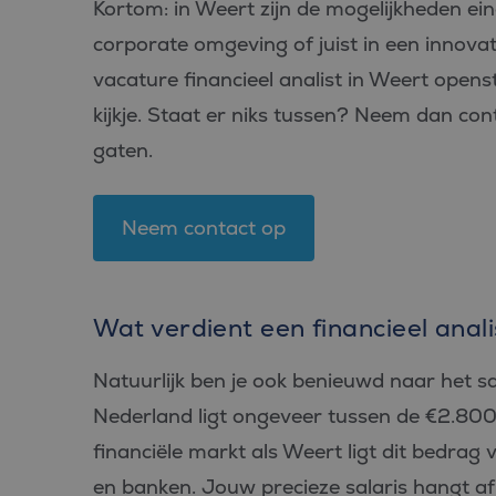
Kortom: in Weert zijn de mogelijkheden eind
_fbp
Meta Pl
corporate omgeving of juist in een innovat
Inc.
.bluefin.
vacature financieel analist in Weert openst
MR
Microsof
Corpora
kijkje. Staat er niks tussen? Neem dan con
.c.bing.
gaten.
MUID
Microsof
Corpora
.clarity.m
Neem contact op
MR
Microsof
Corpora
.c.clarity
ANONCHK
Microsof
Corpora
Wat verdient een financieel anal
.c.clarity
_clsk
Microsof
Natuurlijk ben je ook benieuwd naar het sal
.bluefin.
Nederland ligt ongeveer tussen de €2.800
MUID
Microsof
financiële markt als Weert ligt dit bedrag
Corpora
.bing.co
en banken. Jouw precieze salaris hangt af 