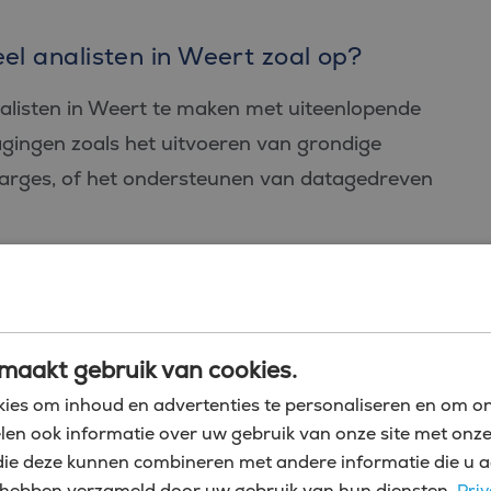
el analisten in Weert zoal op?
analisten in Weert te maken met uiteenlopende
agingen zoals het uitvoeren van grondige
marges, of het ondersteunen van datagedreven
economische onzekerheid? Waar kunnen we kosten
r in te leveren op kwaliteit? Hoe zetten we
es? Dit soort strategische vragen laten zien
maakt gebruik van cookies.
zo belangrijk is. Door complexe problemen op te
ies om inhoud en advertenties te personaliseren en om on
ls financieel analist ruwe cijfers naar bruikbare
len ook informatie over uw gebruik van onze site met onze
bare waarde voor vrijwel iedere organisatie. Je
die deze kunnen combineren met andere informatie die u a
zij hebben verzameld door uw gebruik van hun diensten.
Priv