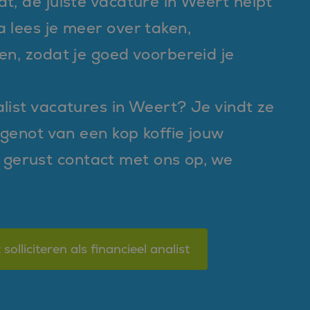
t, de juiste vacature in Weert helpt
 lees je meer over taken,
en, zodat je goed voorbereid je
list vacatures in Weert? Je vindt ze
t genot van een kop koffie jouw
gerust contact met ons op, we
 solliciteren als financieel analist