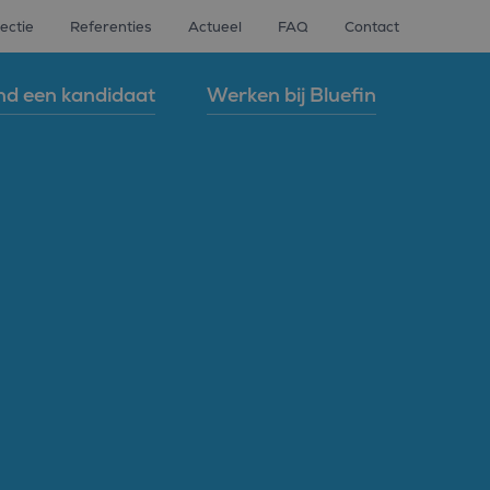
ectie
Referenties
Actueel
FAQ
Contact
nd een kandidaat
Werken bij Bluefin