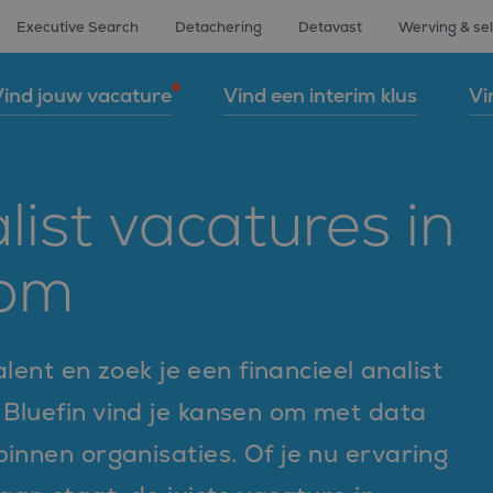
Executive Search
Detachering
Detavast
Werving & sel
ind jouw vacature
Vind een interim klus
Vi
list vacatures in
oom
alent en zoek je een financieel analist
 Bluefin vind je kansen om met data
innen organisaties. Of je nu ervaring