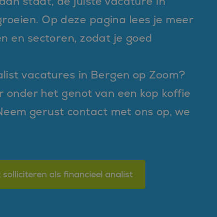
aan staat, de juiste vacature in
groeien. Op deze pagina lees je meer
en en sectoren, zodat je goed
alist vacatures in Bergen op Zoom?
er onder het genot van een kop koffie
Neem gerust contact met ons op, we
 solliciteren als financieel analist