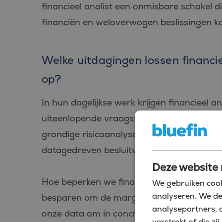
financieel analist een onmisbare schakel di
financiën en weloverwogen beslissingen 
Welke uitdagingen lossen financi
op?
In hun dagelijkse werk krijgen financieel
uiteenlopende vraagstukken. Denk bijvoor
grondige risicoanalyses, het verbeteren 
datagedreven besluitvorming binnen de or
Deze website 
Hoe beperken we financiële risico’s bij 
We gebruiken cook
analyseren. We de
besparen om de marges te vergroten zonde
analysepartners, 
onze data om in concrete inzichten en acti
verstrekt of die 