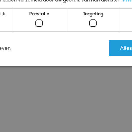
zo belangrijk is. Door complexe problemen op te
ls financieel analist ruwe cijfers naar bruikbare
ijk
Prestatie
Targeting
bare waarde voor vrijwel iedere organisatie. Je
anciële beleid te verbeteren, zodat het bedrijf
jft.
even
Alle
jeuken? Bekijk dan de vacatures of neem contact
Strikt noodzakelijk
Prestatie
Targeting
Functioneel
kies maken de kernfunctionaliteiten van de website mogelijk, zoals gebruikersaanmeld
rden gebruikt zonder de strikt noodzakelijke cookies.
Aanbieder
/
Vervaldatum
Omschrijving
Domein
4 weken 2
Deze cookie wordt gebruikt door de Cookie-Script
CookieScript
dagen
cookievoorkeuren van bezoekers te onthouden. De
www.bluefin.nl
Cookie-Script.com is noodzakelijk om correct te we