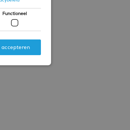
Functioneel
s accepteren
ing en accountbeheer. De
.com-service om de
 cookie-banner van
rken.