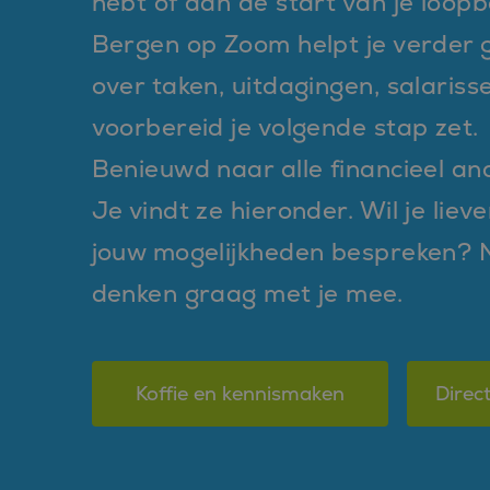
hebt of aan de start van je loopb
Bergen op Zoom helpt je verder 
over taken, uitdagingen, salariss
voorbereid je volgende stap zet.
Benieuwd naar alle financieel an
Je vindt ze hieronder. Wil je liev
jouw mogelijkheden bespreken? 
denken graag met je mee.
Koffie en kennismaken
Direct