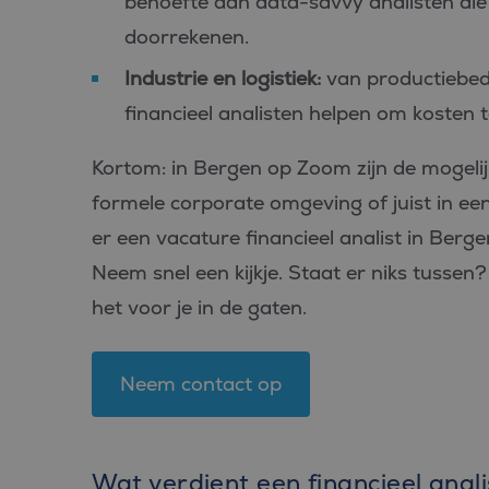
behoefte aan data-savvy analisten die
_fbp
Meta Pl
doorrekenen.
Inc.
.bluefin.
Industrie en logistiek:
van productiebedri
MR
Microsof
Corpora
financieel analisten helpen om kosten 
.c.bing.
MUID
Microsof
Kortom: in Bergen op Zoom zijn de mogelijk
Corpora
.clarity.m
formele corporate omgeving of juist in een
MR
Microsof
er een vacature financieel analist in Berge
Corpora
.c.clarity
Neem snel een kijkje. Staat er niks tusse
ANONCHK
Microsof
het voor je in de gaten.
Corpora
.c.clarity
_clsk
Microsof
.bluefin.
Neem contact op
MUID
Microsof
Corpora
.bing.co
Wat verdient een financieel anal