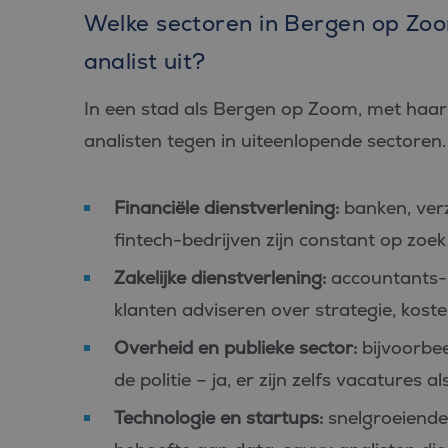
PHPSESSID
Welke sectoren in Bergen op Zoo
analist uit?
In een stad als Bergen op Zoom, met haar b
analisten tegen in uiteenlopende sectoren
Aan
Naam
Aanbiede
/
D
Naam
Domein
_ga_FP76YEEY9G
.bl
Financiële dienstverlening:
banken, ver
SRM_B
Microsof
Corpora
fintech-bedrijven zijn constant op zoek
_ga
Goo
.c.bing.
LLC
.bl
_gcl_au
Google L
Zakelijke dienstverlening:
accountants- 
.bluefin.
klanten adviseren over strategie, kost
test_cookie
Google L
.doublecl
Overheid en publieke sector:
bijvoorbee
IDE
Google L
de politie – ja, er zijn zelfs vacatures al
.doublecl
Technologie en startups:
snelgroeiende
_clck
.bluefin.