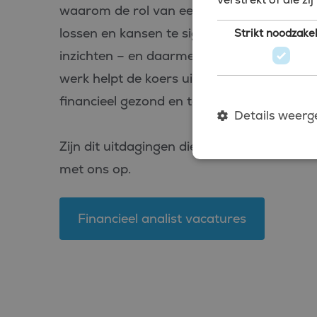
waarom de rol van een financieel analist 
lossen en kansen te signaleren, vertaal je a
Strikt noodzakel
inzichten – en daarmee ben je van onschat
werk helpt de koers uit te zetten en het fin
financieel gezond en toekomstbestendig bli
Details weerg
Zijn dit uitdagingen die jou handen laten 
met ons op.
Strikt noodzakelijke coo
Financieel analist vacatures
website kan niet goed wo
Naam
CookieScriptConsent