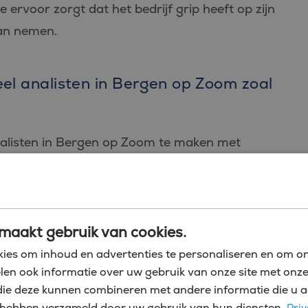
e ervoor zorgt dat het bedrijf grip heeft op zijn
kan nemen.
eel analisten in Bergen op Zoom zoal
 analisten in Bergen op Zoom te maken met
beeld aan uitdagingen zoals het uitvoeren van
van winstmarges, of het ondersteunen van
ganisatie.
maakt gebruik van cookies.
economische onzekerheid? Waar kunnen we kosten
ies om inhoud en advertenties te personaliseren en om on
len ook informatie over uw gebruik van onze site met onze
r in te leveren op kwaliteit? Hoe zetten we
die deze kunnen combineren met andere informatie die u a
es? Dit soort strategische vragen laten zien
zij hebben verzameld door uw gebruik van hun diensten.
Priv