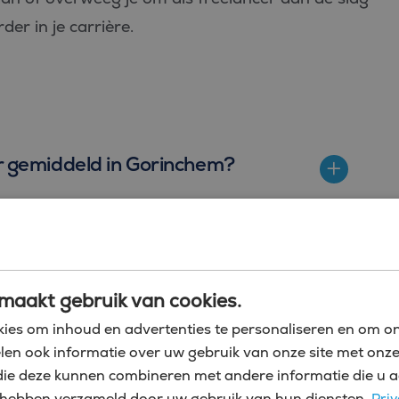
der in je carrière.
er gemiddeld in Gorinchem?
oller als freelancer?
maakt gebruik van cookies.
ies om inhoud en advertenties te personaliseren en om on
 Gorinchem
len ook informatie over uw gebruik van onze site met onze
die deze kunnen combineren met andere informatie die u a
kzame leven met vliegende start als junior
zij hebben verzameld door uw gebruik van hun diensten.
Priv