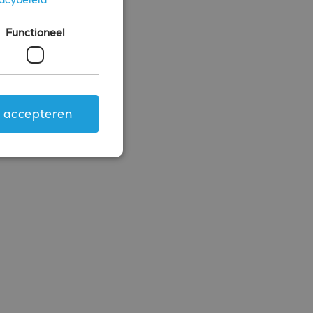
Functioneel
s accepteren
ing en accountbeheer. De
.com-service om de
 cookie-banner van
rken.