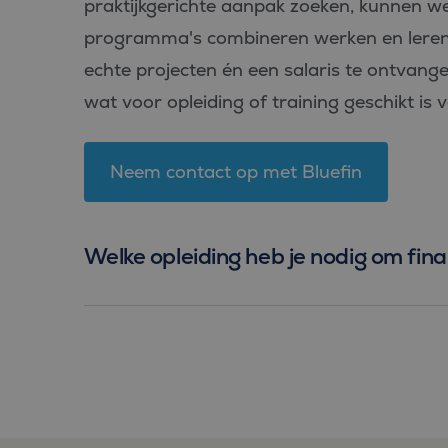
praktijkgerichte aanpak zoeken, kunnen wel
_fbp
Meta Pl
programma's combineren werken en leren,
Inc.
.bluefin.
echte projecten én een salaris te ontvangen,
MR
Microsof
Corpora
wat voor opleiding of training geschikt is v
.c.bing.
MUID
Microsof
Corpora
Neem contact op met Bluefin
.clarity.m
MR
Microsof
Corpora
.c.clarity
Welke opleiding heb je nodig om fina
ANONCHK
Microsof
Corpora
.c.clarity
_clsk
Microsof
.bluefin.
MUID
Microsof
Corpora
.bing.co