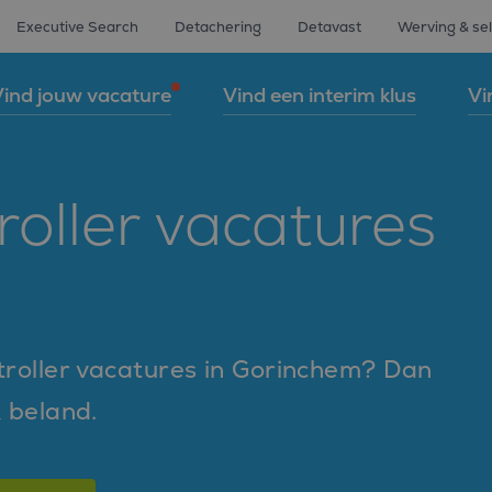
Executive Search
Detachering
Detavast
Werving & sel
ind jouw vacature
Vind een interim klus
Vi
roller vacatures
ntroller vacatures in Gorinchem? Dan
k beland.