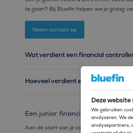
te gaan? Bij Bluefin helpen we je graag ver
Neem contact op
Wat verdient een financial controll
Hoeveel verdient een financial contr
Deze website 
We gebruiken cook
Een junior financial controller in
analyseren. We de
analysepartners, 
Aan de start van je carrière? Begin je wer
verstrekt of die 