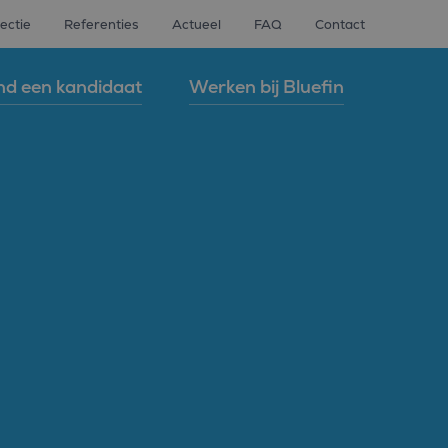
ectie
Referenties
Actueel
FAQ
Contact
nd een kandidaat
Werken bij Bluefin