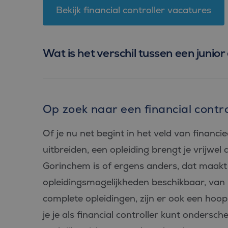
PHPSESSID
Bekijk financial controller vacatures
Wat is het verschil tussen een junior 
Aan
Naam
Aanbiede
/
D
Naam
Domein
_ga_FP76YEEY9G
.bl
Op zoek naar een financial contro
SRM_B
Microsof
Corpora
_ga
Goo
.c.bing.
LLC
Of je nu net begint in het veld van financie
.bl
_gcl_au
Google L
.bluefin.
uitbreiden, een opleiding brengt je vrijwel a
Gorinchem is of ergens anders, dat maakt na
test_cookie
Google L
.doublecl
opleidingsmogelijkheden beschikbaar, van
IDE
Google L
.doublecl
complete opleidingen, zijn er ook een ho
je je als financial controller kunt ondersc
_clck
.bluefin.