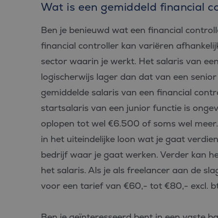
Wat is een gemiddeld financial co
Ben je benieuwd wat een financial control
financial controller kan variëren afhankeli
sector waarin je werkt. Het salaris van een 
logischerwijs lager dan dat van een senior 
gemiddelde salaris van een financial contr
startsalaris van een junior functie is onge
oplopen tot wel €6.500 of soms wel meer. 
in het uiteindelijke loon wat je gaat verdie
bedrijf waar je gaat werken. Verder kan he
het salaris. Als je als freelancer aan de sla
voor een tarief van €60,- tot €80,- excl. b
Ben je geïnteresseerd bent in een vaste b