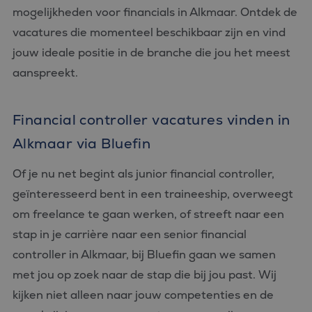
Domein
Google Analytics
mogelijkheden voor financials in Alkmaar. Ontdek de
om de sessiestatus
SRM_B
1 jaar
Dit is een Microsoft
Microsoft
te behouden.
MSN 1st party cookie
vacatures die momenteel beschikbaar zijn en vind
Corporation
die zorgt voor de
.c.bing.com
_ga
1 jaar 1
Deze cookienaam
Google
goede werking van
jouw ideale positie in de branche die jou het meest
maand
is gekoppeld aan
LLC
deze website.
Google Universal
.bluefin.nl
aanspreekt.
Analytics - wat een
_gcl_au
2 maanden 4
Deze cookie wordt
Google LLC
belangrijke update
weken
ingesteld door
.bluefin.nl
is van de meer
Doubleclick en voert
algemeen
informatie uit over
gebruikte
Financial controller vacatures vinden in
hoe de eindgebruiker
analyseservice van
de website gebruikt
Google. Deze
en over eventuele
Alkmaar via Bluefin
cookie wordt
advertenties die de
gebruikt om unieke
eindgebruiker heeft
gebruikers te
gezien voordat hij de
Of je nu net begint als junior financial controller,
onderscheiden
genoemde website
door een
bezocht.
geïnteresseerd bent in een traineeship, overweegt
willekeurig
gegenereerd
test_cookie
15 minuten
Deze cookie wordt
Google LLC
nummer toe te
om freelance te gaan werken, of streeft naar een
geplaatst door
.doubleclick.net
wijzen als klant-ID.
DoubleClick
Het is opgenomen
stap in je carrière naar een senior financial
(eigendom van
in elk
Google) om te
paginaverzoek op
controller in Alkmaar, bij Bluefin gaan we samen
bepalen of de
een site en wordt
browser van de
gebruikt om
met jou op zoek naar de stap die bij jou past. Wij
websitebezoeker
bezoekers-, sessie-
cookies ondersteunt.
en
kijken niet alleen naar jouw competenties en de
campagnegegevens
IDE
1 jaar
Deze cookie wordt
Google LLC
te berekenen voor