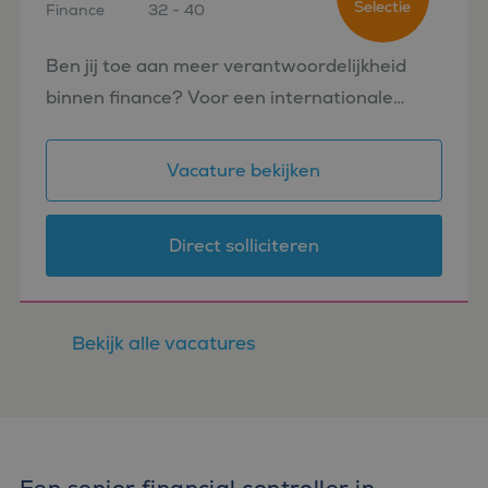
Selectie
Finance
32 - 40
Utrecht
Ben jij toe aan meer verantwoordelijkheid
binnen finance? Voor een internationale
organisatie zoeken wij een Financial
Controller die niet alleen verantwoordelijk wil
Vacature bekijken
zijn voor de cijfers, maar ook...
Direct solliciteren
Bekijk alle vacatures