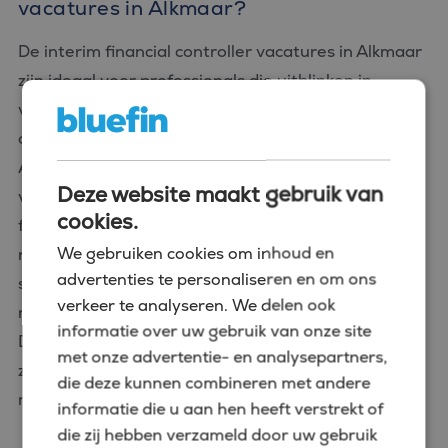
vacatures in Alkmaar?
De interim financial controller vacatures in Alkmaar
zijn ideaal voor professionals die uitblinken in
veranderende omgevingen en die tijdelijke
ondersteuning kunnen bieden binnen een bedrijf.
Als interim financial controller zul je
Deze website maakt gebruik van
verantwoordelijk zijn voor het overzien van
cookies.
financiële processen, het verbeteren van
We gebruiken cookies om inhoud en
rapportageprocedures en het leveren van
advertenties te personaliseren en om ons
strategisch advies om organisaties te helpen
verkeer te analyseren. We delen ook
navigeren door complexe financiële vraagstukken.
informatie over uw gebruik van onze site
Deze rol biedt de unieke kans om je expertise in te
met onze advertentie- en analysepartners,
zetten in diverse industrieën en om je professionele
die deze kunnen combineren met andere
netwerk uit te breiden.
informatie die u aan hen heeft verstrekt of
die zij hebben verzameld door uw gebruik