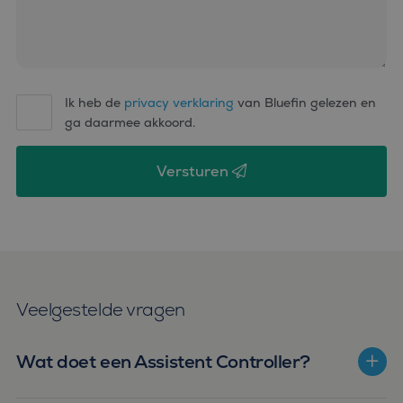
microsoft-scripts.
Algemeen wordt
aangenomen dat het
synchroniseert tussen
veel verschillende
Microsoft-domeinen,
waardoor gebruikers
kunnen worden
Ik heb de
privacy verklaring
van Bluefin gelezen en
gevolgd.
ga daarmee akkoord.
SM
.c.clarity.ms
Sessie
Dit is een Microsoft
MSN 1st party cookie
die we gebruiken om
Versturen
het gebruik van de
website voor interne
analyses te meten.
Veelgestelde vragen
Wat doet een Assistent Controller?