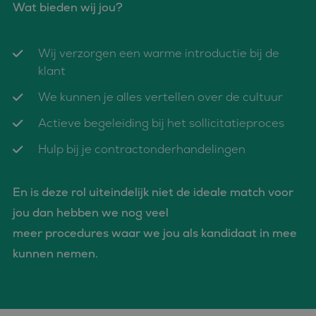
die we gebruiken om
Wat bieden wij jou?
.c.bing.com
het gebruik van de
website voor interne
analyses te meten.
Wij verzorgen een warme introductie bij de
MUID
1 jaar
Deze cookie wordt
Microsoft
veel gebruikt door
Corporation
klant
mijn Microsoft als
.clarity.ms
een unieke
gebruikers-ID. Het
We kunnen je alles vertellen over de cultuur
kan worden ingesteld
door ingesloten
Actieve begeleiding bij het sollicitatieproces
microsoft-scripts.
Algemeen wordt
aangenomen dat het
Hulp bij je contractonderhandelingen
synchroniseert tussen
veel verschillende
Microsoft-domeinen,
waardoor gebruikers
En is deze rol uiteindelijk niet de ideale match voor
kunnen worden
gevolgd.
jou dan hebben we nog veel
MR
1 week
Dit is een Microsoft
Microsoft
meer procedures waar we jou als kandidaat in mee
MSN 1st party cookie
Corporation
die we gebruiken om
.c.clarity.ms
kunnen nemen.
het gebruik van de
website voor interne
analyses te meten.
ANONCHK
9 minuten 57
Deze cookie
Microsoft
seconden
verzamelt informatie
Corporation
over hoe de
.c.clarity.ms