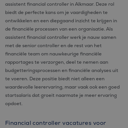
assistent financial controller in Alkmaar. Deze rol
Strikt noodzakelijke cookies maken de kernfunctionaliteiten
biedt de perfecte kans om je vaardigheden te
van de website mogelijk, zoals gebruikersaanmelding en
accountbeheer. De website kan niet goed worden gebruikt
ontwikkelen en een diepgaand inzicht te krijgen in
zonder de strikt noodzakelijke cookies.
de financiële processen van een organisatie. Als
Aanbieder
/
Naam
Vervaldatum
Omschrijvin
Domein
assistent financial controller werk je nauw samen
CookieScriptConsent
4 weken 2
Deze cookie
CookieScript
met de senior controller en de rest van het
dagen
wordt gebrui
www.bluefin.nl
door de Coo
financiële team om nauwkeurige financiële
Script.com-s
om de
rapportages te verzorgen, deel te nemen aan
cookievoork
van bezoeker
budgetteringsprocessen en financiële analyses uit
onthouden.
cookie-bann
te voeren. Deze positie biedt niet alleen een
van Cookie-
Script.com is
waardevolle leerervaring, maar vaak ook een goed
noodzakelij
correct te we
startsalaris dat groeit naarmate je meer ervaring
PHPSESSID
Sessie
Cookie
PHP.net
opdoet.
gegenereerd
www.bluefin.nl
applicaties 
basis van de
Google
taal. Dit is e
Privacy Policy
identificator
Financial controller vacatures voor
algemene
doeleinden 