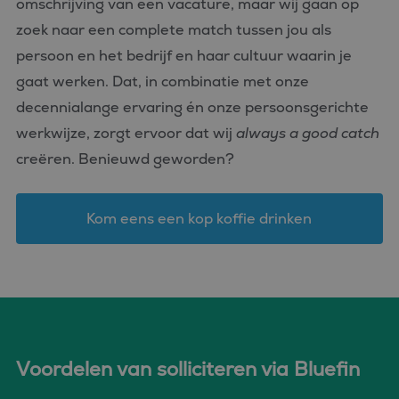
omschrijving van een vacature, maar wij gaan op
ingesteld door
.doubleclick.net
de
Doubleclick en voert
analyserapporten
zoek naar een complete match tussen jou als
informatie uit over
van de site.
hoe de eindgebruiker
persoon en het bedrijf en haar cultuur waarin je
de website gebruikt
en over eventuele
advertenties die de
gaat werken. Dat, in combinatie met onze
eindgebruiker heeft
gezien voordat hij de
decennialange ervaring én onze persoonsgerichte
genoemde website
bezocht.
werkwijze, zorgt ervoor dat wij
always a good catch
_clck
.bluefin.nl
1 jaar
Deze cookie wordt
creëren. Benieuwd geworden?
gebruikt om
gebruikersinteracties
en betrokkenheid op
de website te volgen
Kom eens een kop koffie drinken
om de
gebruikerservaring en
websitefunctionaliteit
te verbeteren.
_fbp
2 maanden 4
Gebruikt door
Meta Platform
weken
Facebook om een
Inc.
reeks
.bluefin.nl
advertentieproducten
te leveren, zoals
realtime bieden van
externe adverteerders
Voordelen van solliciteren via Bluefin
MR
1 week
Dit is een Microsoft
Microsoft
MSN 1st party cookie
Corporation