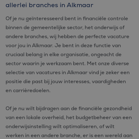
wordt gebrui
allerlei branches in Alkmaar
om variabel
van
gebruikersse
Of je nu geïnteresseerd bent in financiële controle
te onderhou
Het is norma
binnen de gemeentelijke sector, het onderwijs of
gesproken e
willekeurig
andere branches, wij hebben de perfecte vacature
gegenereerd
nummer, hoe
voor jou in Alkmaar. Je bent in deze functie van
wordt gebrui
kan specifiek
cruciaal belang in elke organisatie, ongeacht de
voor de site
een goed
sector waarin je werkzaam bent. Met onze diverse
voorbeeld is
behouden v
selectie van vacatures in Alkmaar vind je zeker een
een ingelog
status voor 
positie die past bij jouw interesses, vaardigheden
gebruiker tu
pagina's.
en carrièredoelen.
Of je nu wilt bijdragen aan de financiële gezondheid
van een lokale overheid, het budgetbeheer van een
Aanbieder
Naam
Vervaldatum
Omschrijving
/
Domein
onderwijsinstelling wilt optimaliseren, of wilt
_ga_FP76YEEY9G
.bluefin.nl
1 jaar 1
Deze cookie wordt
Aanbieder
/
werken in een andere branche, er is een wereld aan
Naam
Vervaldatum
Omschrijving
maand
gebruikt door