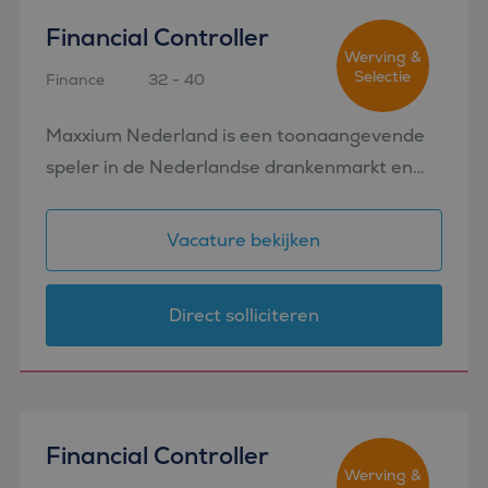
Financial Controller
Werving &
Selectie
Finance
32 - 40
Amsterdam
Maxxium Nederland is een toonaangevende
speler in de Nederlandse drankenmarkt en
verzorgt de marketing, sales en distributie
van een indrukwekkend portfolio
Vacature bekijken
premiummerken. Denk aan iconische
merken...
Direct solliciteren
Financial Controller
Werving &