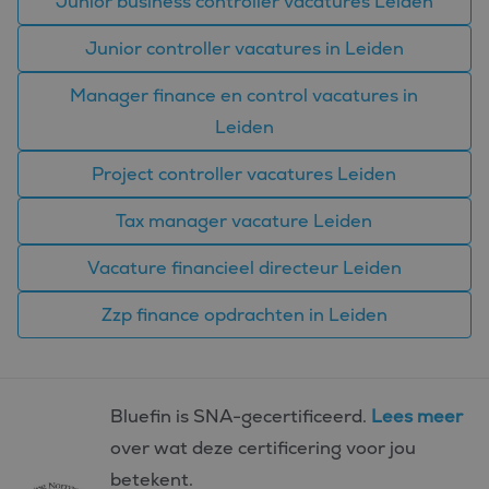
Junior business controller vacatures Leiden
doeleinden.
MUID
1 jaar
Deze cookie wordt
Microsoft
Junior controller vacatures in Leiden
veel gebruikt door
Corporation
mijn Microsoft als
.bing.com
een unieke
Manager finance en control vacatures in
gebruikers-ID. Het
kan worden ingesteld
Leiden
door ingesloten
microsoft-scripts.
Algemeen wordt
Project controller vacatures Leiden
aangenomen dat het
synchroniseert tussen
veel verschillende
Tax manager vacature Leiden
Microsoft-domeinen,
waardoor gebruikers
kunnen worden
gevolgd.
Vacature financieel directeur Leiden
SM
.c.clarity.ms
Sessie
Dit is een Microsoft
MSN 1st party cookie
Zzp finance opdrachten in Leiden
die we gebruiken om
het gebruik van de
website voor interne
analyses te meten.
Bluefin is SNA-gecertificeerd.
Lees meer
over wat deze certificering voor jou
betekent.