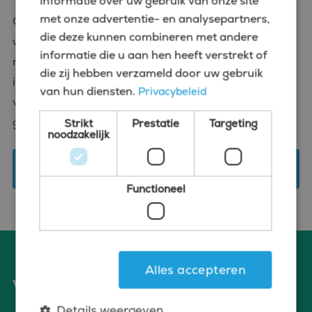
informatie over uw gebruik van onze site
met onze advertentie- en analysepartners,
Onze decennialange ervaring en persoonsgerichte
die deze kunnen combineren met andere
werkwijze zorgen ervoor dat we altijd een goede
informatie die u aan hen heeft verstrekt of
match vinden. Of het nu gaat om vaste posities of
die zij hebben verzameld door uw gebruik
interim rollen, bij Bluefin ben je aan het juiste adres
van hun diensten.
Privacybeleid
voor de beste CFO vacatures in Leiden. Benieuwd
geworden?
Strikt
Prestatie
Targeting
noodzakelijk
Kom op bezoek
Functioneel
Alles accepteren
Voordelen van solliciteren via Bluefin
Details weergeven