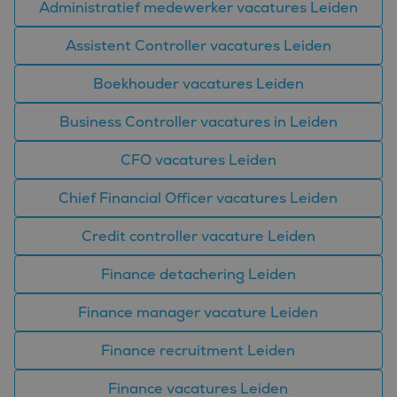
Administratief medewerker vacatures Leiden
reeks
.bluefin.nl
advertentieproducten
te leveren, zoals
Assistent Controller vacatures Leiden
realtime bieden van
externe adverteerders
Boekhouder vacatures Leiden
MR
1 week
Dit is een Microsoft
Microsoft
MSN 1st party cookie
Corporation
die we gebruiken om
.c.bing.com
Business Controller vacatures in Leiden
het gebruik van de
website voor interne
analyses te meten.
CFO vacatures Leiden
MUID
1 jaar
Deze cookie wordt
Microsoft
veel gebruikt door
Corporation
Chief Financial Officer vacatures Leiden
mijn Microsoft als
.clarity.ms
een unieke
gebruikers-ID. Het
Credit controller vacature Leiden
kan worden ingesteld
door ingesloten
microsoft-scripts.
Finance detachering Leiden
Algemeen wordt
aangenomen dat het
synchroniseert tussen
Finance manager vacature Leiden
veel verschillende
Microsoft-domeinen,
waardoor gebruikers
kunnen worden
Finance recruitment Leiden
gevolgd.
MR
1 week
Dit is een Microsoft
Finance vacatures Leiden
Microsoft