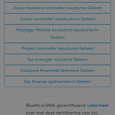
analytische
doeleinden.
Junior business controller vacatures Geleen
MUID
1 jaar
Deze cookie wordt
Microsoft
veel gebruikt door
Corporation
Junior controller vacatures in Geleen
mijn Microsoft als
.bing.com
een unieke
gebruikers-ID. Het
Manager finance en control vacatures in
kan worden ingesteld
door ingesloten
Geleen
microsoft-scripts.
Algemeen wordt
aangenomen dat het
Project controller vacatures Geleen
synchroniseert tussen
veel verschillende
Microsoft-domeinen,
waardoor gebruikers
Tax manager vacature Geleen
kunnen worden
gevolgd.
Vacature financieel directeur Geleen
SM
.c.clarity.ms
Sessie
Dit is een Microsoft
MSN 1st party cookie
die we gebruiken om
Zzp finance opdrachten in Geleen
het gebruik van de
website voor interne
analyses te meten.
Bluefin is SNA-gecertificeerd.
Lees meer
over wat deze certificering voor jou