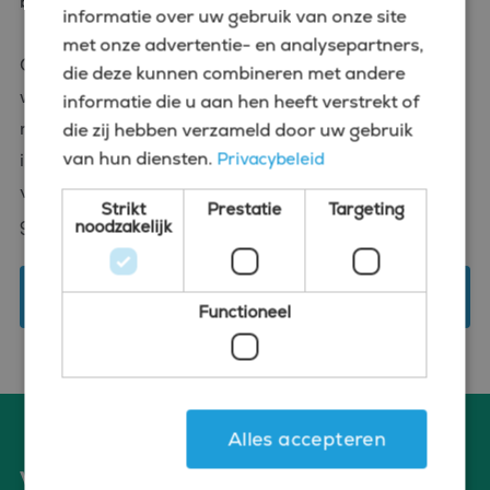
bedrijf en de cultuur waarin je gaat werken.
informatie over uw gebruik van onze site
met onze advertentie- en analysepartners,
Onze decennialange ervaring en persoonsgerichte
die deze kunnen combineren met andere
werkwijze zorgen ervoor dat we altijd een goede
informatie die u aan hen heeft verstrekt of
match vinden. Of het nu gaat om vaste posities of
die zij hebben verzameld door uw gebruik
van hun diensten.
Privacybeleid
interim rollen, bij Bluefin ben je aan het juiste adres
voor de beste CFO vacatures in Geleen. Benieuwd
Strikt
Prestatie
Targeting
geworden?
noodzakelijk
Kom op bezoek
Functioneel
Alles accepteren
Voordelen van solliciteren via Bluefin