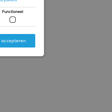
Functioneel
s accepteren
ing en accountbeheer. De
.com-service om de
 cookie-banner van
rken.