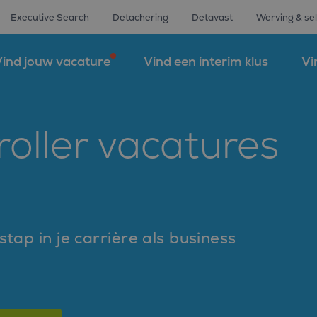
Executive Search
Detachering
Detavast
Werving & sel
ind jouw vacature
Vind een interim klus
Vi
roller vacatures
tap in je carrière als business