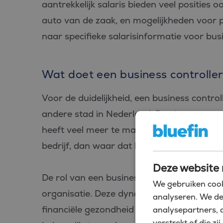
aantrekkelijk salaris bieden veel posities
auto van de zaak, en mogelijkheden voor p
naar specifieke salarisinformatie voor busin
Wat doet een business controller 
Voor de duidelijkheid, een business controlle
andere stad in Nederland. De uit te voere
heeft veel meer te maken met het bedrijf,
bedrijf, dan waar dat bedrijf gevestigd prec
Deze website 
De rol van een business controller is altijd
We gebruiken cook
organisatie. Deze dynamische functie besta
analyseren. We de
financiële gezondheid en de strategische ri
analysepartners, 
verstrekt of die 