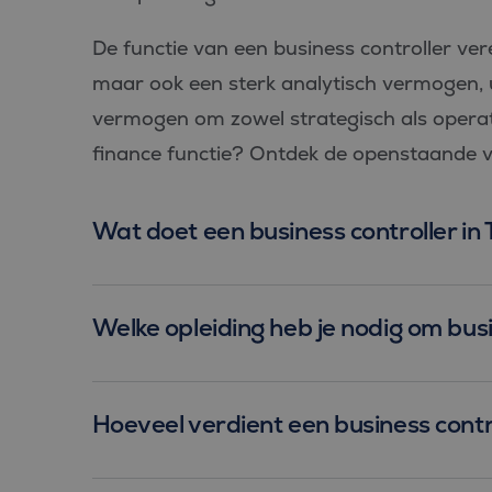
PHPSESSID
De functie van een business controller verei
maar ook een sterk analytisch vermogen,
vermogen om zowel strategisch als operat
finance functie? Ontdek de openstaande v
Aan
Naam
Aanbiede
/
D
Naam
Domein
_ga_FP76YEEY9G
.bl
Wat doet een business controller in 
SRM_B
Microsof
Corpora
_ga
Goo
.c.bing.
LLC
.bl
_gcl_au
Google L
.bluefin.
Welke opleiding heb je nodig om busi
test_cookie
Google L
.doublecl
IDE
Google L
Hoeveel verdient een business control
.doublecl
_clck
.bluefin.