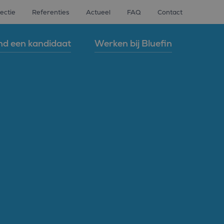
ectie
Referenties
Actueel
FAQ
Contact
nd een kandidaat
Werken bij Bluefin