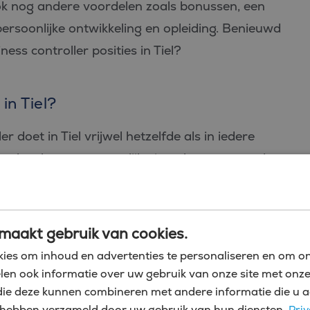
 ook nog andere voordelen zoals bonussen, een
ersoonlijke ontwikkeling en opleiding. Benieuwd
ess controller posities in Tiel?
in Tiel?
r doet in Tiel vrijwel hetzelfde als in iedere
n taken kunnen natuurlijk uiteenlopen, maar dat
 de sector waar het in zit en de omvang van dat
ies zit.
maakt gebruik van cookies.
 veelzijdig en essentieel voor het succes van een
ies om inhoud en advertenties te personaliseren en om on
at uit een aantal taken die cruciaal zijn voor de
len ook informatie over uw gebruik van onze site met onze
chting van het bedrijf. Hier zijn enkele van de
die deze kunnen combineren met andere informatie die u a
zij hebben verzameld door uw gebruik van hun diensten.
Priv