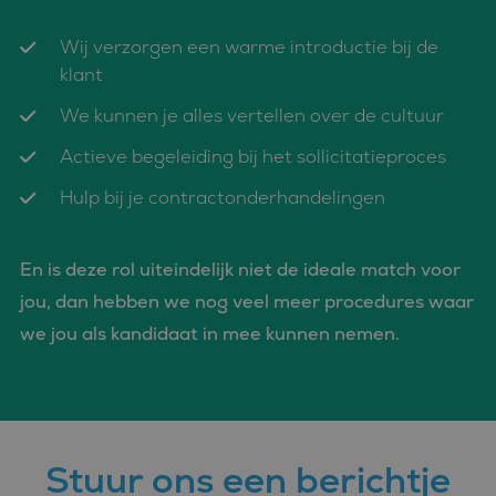
Strikt noodzakelijke cookies maken de kernfunctionaliteiten
Wij verzorgen een warme introductie bij de
van de website mogelijk, zoals gebruikersaanmelding en
accountbeheer. De website kan niet goed worden gebruikt
klant
zonder de strikt noodzakelijke cookies.
We kunnen je alles vertellen over de cultuur
Aanbieder
/
Naam
Vervaldatum
Omschrijvin
Domein
Actieve begeleiding bij het sollicitatieproces
CookieScriptConsent
4 weken 2
Deze cookie
CookieScript
dagen
wordt gebrui
www.bluefin.nl
door de Coo
Hulp bij je contractonderhandelingen
Script.com-s
om de
cookievoork
van bezoeker
En is deze rol uiteindelijk niet de ideale match voor
onthouden.
cookie-bann
jou, dan hebben we nog veel meer procedures waar
van Cookie-
Script.com is
we jou als kandidaat in mee kunnen nemen.
noodzakelij
correct te we
PHPSESSID
Sessie
Cookie
PHP.net
gegenereerd
www.bluefin.nl
applicaties 
basis van de
Google
taal. Dit is e
Privacy Policy
identificator
Stuur ons een berichtje
algemene
doeleinden 