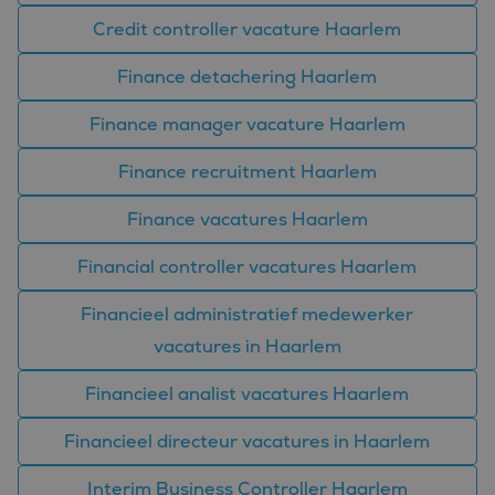
eindgebruiker de
website gebruikt en
Credit controller vacature Haarlem
over eventuele
advertenties die de
eindgebruiker
Finance detachering Haarlem
mogelijk heeft gezien
voordat hij de
genoemde website
Finance manager vacature Haarlem
bezocht.
_clsk
1 dag
Deze cookie wordt
Microsoft
Finance recruitment Haarlem
geassocieerd met
.bluefin.nl
Microsoft Clarity
analytics software.
Finance vacatures Haarlem
Het wordt gebruikt
om informatie over
de sessie van de
Financial controller vacatures Haarlem
gebruiker op te slaan
en om meerdere
paginaweergaven te
Financieel administratief medewerker
combineren tot één
gebruikerssessie voor
vacatures in Haarlem
analytische
doeleinden.
Financieel analist vacatures Haarlem
MUID
1 jaar
Deze cookie wordt
Microsoft
veel gebruikt door
Corporation
mijn Microsoft als
.bing.com
Financieel directeur vacatures in Haarlem
een unieke
gebruikers-ID. Het
kan worden ingesteld
Interim Business Controller Haarlem
door ingesloten