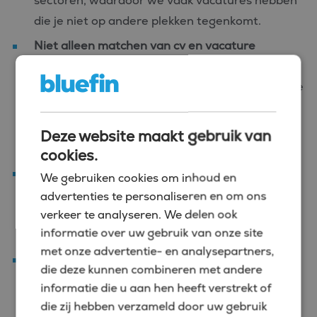
sectoren, waardoor we vaak vacatures hebben
die je niet op andere plekken tegenkomt.
Niet alleen matchen van cv en vacature
We kijken verder. Natuurlijk is je cv een
belangrijk aspect, maar we willen ook weten wie
jij bente cv, maar ook naar wie je bent en wat bij
je past. Zo zorgen we dat je niet zomaar een
Deze website maakt gebruik van
baan vindt, maar de juiste baan.
cookies.
Begeleiding van begin tot eind
We gebruiken cookies om inhoud en
Van vacatureselectie en sollicitatiegesprekken
advertenties te personaliseren en om ons
tot onderhandelingen over je contract – wij
verkeer te analyseren. We delen ook
informatie over uw gebruik van onze site
staan naast je en begeleiden je waar nodig.
met onze advertentie- en analysepartners,
Langetermijnfocus
die deze kunnen combineren met andere
Ook na je plaatsing blijven we betrokken. We
informatie die u aan hen heeft verstrekt of
helpen je verder groeien met tips, trainingen en
die zij hebben verzameld door uw gebruik