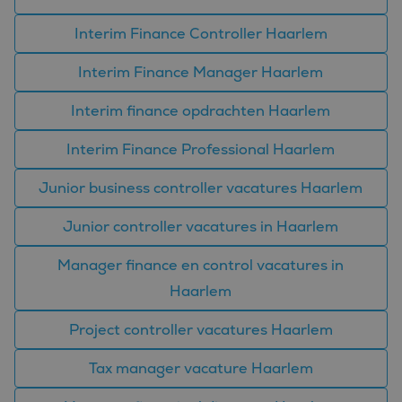
microsoft-scripts.
Algemeen wordt
Interim Finance Controller Haarlem
aangenomen dat het
synchroniseert tussen
veel verschillende
Interim Finance Manager Haarlem
Microsoft-domeinen,
waardoor gebruikers
kunnen worden
Interim finance opdrachten Haarlem
gevolgd.
SM
.c.clarity.ms
Sessie
Dit is een Microsoft
Interim Finance Professional Haarlem
MSN 1st party cookie
die we gebruiken om
het gebruik van de
Junior business controller vacatures Haarlem
website voor interne
analyses te meten.
Junior controller vacatures in Haarlem
Manager finance en control vacatures in
Haarlem
Project controller vacatures Haarlem
Tax manager vacature Haarlem