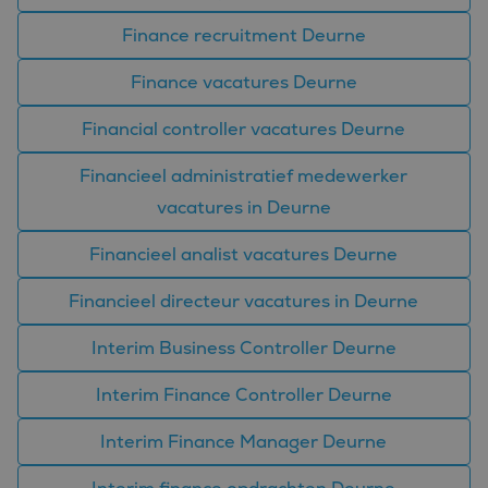
eindgebruiker
mogelijk heeft gezien
Finance recruitment Deurne
voordat hij de
genoemde website
bezocht.
Finance vacatures Deurne
_clsk
1 dag
Deze cookie wordt
Microsoft
geassocieerd met
.bluefin.nl
Microsoft Clarity
Financial controller vacatures Deurne
analytics software.
Het wordt gebruikt
om informatie over
Financieel administratief medewerker
de sessie van de
gebruiker op te slaan
vacatures in Deurne
en om meerdere
paginaweergaven te
combineren tot één
Financieel analist vacatures Deurne
gebruikerssessie voor
analytische
doeleinden.
Financieel directeur vacatures in Deurne
MUID
1 jaar
Deze cookie wordt
Microsoft
veel gebruikt door
Corporation
Interim Business Controller Deurne
mijn Microsoft als
.bing.com
een unieke
gebruikers-ID. Het
Interim Finance Controller Deurne
kan worden ingesteld
door ingesloten
microsoft-scripts.
Interim Finance Manager Deurne
Algemeen wordt
aangenomen dat het
synchroniseert tussen