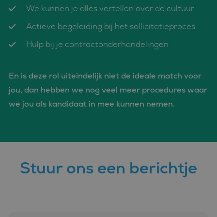
zonder de strikt noodzakelijke cookies.
We kunnen je alles vertellen over de cultuur
Aanbieder
/
Naam
Vervaldatum
Omschrijvin
Actieve begeleiding bij het sollicitatieproces
Domein
CookieScriptConsent
4 weken 2
Deze cookie
CookieScript
Hulp bij je contractonderhandelingen
dagen
wordt gebrui
www.bluefin.nl
door de Coo
Script.com-s
om de
En is deze rol uiteindelijk niet de ideale match voor
cookievoork
van bezoeker
jou, dan hebben we nog veel meer procedures waar
onthouden.
cookie-bann
van Cookie-
we jou als kandidaat in mee kunnen nemen.
Script.com is
noodzakelij
correct te we
PHPSESSID
Sessie
Cookie
PHP.net
gegenereerd
www.bluefin.nl
applicaties 
basis van de
Google
Stuur ons een berichtje
taal. Dit is e
Privacy Policy
identificator
algemene
doeleinden 
wordt gebrui
om variabel
van
gebruikersse