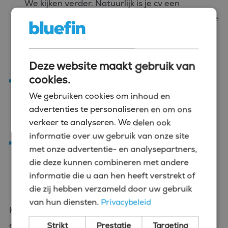
We kijken verder. Natuurlijk is je cv een
belangrijk aspect, maar we willen ook weten wie
jij bente cv, maar ook naar wie je bent en wat bij
je past. Zo zorgen we dat je niet zomaar een
baan vindt, maar de juiste baan.
Deze website maakt gebruik van
cookies.
Begeleiding van begin tot eind
Van vacatureselectie en sollicitatiegesprekken
We gebruiken cookies om inhoud en
advertenties te personaliseren en om ons
tot onderhandelingen over je contract – wij
verkeer te analyseren. We delen ook
staan naast je en begeleiden je waar nodig.
informatie over uw gebruik van onze site
Langetermijnfocus
met onze advertentie- en analysepartners,
Ook na je plaatsing blijven we betrokken. We
die deze kunnen combineren met andere
helpen je verder groeien met tips, trainingen en
informatie die u aan hen heeft verstrekt of
loopbaanadvies.
die zij hebben verzameld door uw gebruik
van hun diensten.
Privacybeleid
Kortom: met Bluefin kies je voor een partner die jou
écht verder helpt. Bij ons draait het niet om
Strikt
Prestatie
Targeting