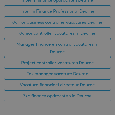
Interim finance opdrachten Deurne
veel verschillende
Microsoft-domeinen,
waardoor gebruikers
Interim Finance Professional Deurne
kunnen worden
gevolgd.
Junior business controller vacatures Deurne
SM
.c.clarity.ms
Sessie
Dit is een Microsoft
MSN 1st party cookie
die we gebruiken om
Junior controller vacatures in Deurne
het gebruik van de
website voor interne
analyses te meten.
Manager finance en control vacatures in
Deurne
Project controller vacatures Deurne
Tax manager vacature Deurne
Vacature financieel directeur Deurne
Zzp finance opdrachten in Deurne