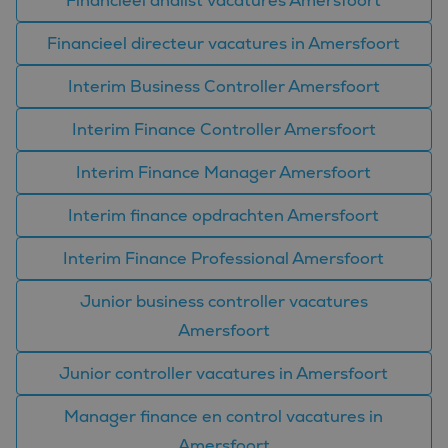
Financieel analist vacatures Amersfoort
mijn Microsoft als
.bing.com
een unieke
gebruikers-ID. Het
Financieel directeur vacatures in Amersfoort
kan worden ingesteld
door ingesloten
microsoft-scripts.
Interim Business Controller Amersfoort
Algemeen wordt
aangenomen dat het
synchroniseert tussen
veel verschillende
Interim Finance Controller Amersfoort
Microsoft-domeinen,
waardoor gebruikers
kunnen worden
Interim Finance Manager Amersfoort
gevolgd.
SM
.c.clarity.ms
Sessie
Dit is een Microsoft
Interim finance opdrachten Amersfoort
MSN 1st party cookie
die we gebruiken om
het gebruik van de
Interim Finance Professional Amersfoort
website voor interne
analyses te meten.
Junior business controller vacatures
Amersfoort
Junior controller vacatures in Amersfoort
Manager finance en control vacatures in
Amersfoort