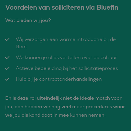
Voordelen van solliciteren via Bluefin
Strikt noodzakelijk
Prestatie
Targeting
Functioneel
Wat bieden wij jou?
Strikt noodzakelijke cookies maken de kernfunctionaliteiten
van de website mogelijk, zoals gebruikersaanmelding en
accountbeheer. De website kan niet goed worden gebruikt
Wij verzorgen een warme introductie bij de
zonder de strikt noodzakelijke cookies.
klant
Aanbieder
/
Naam
Vervaldatum
Omschrijvin
Domein
We kunnen je alles vertellen over de cultuur
CookieScriptConsent
4 weken 2
Deze cookie
CookieScript
dagen
wordt gebrui
www.bluefin.nl
Actieve begeleiding bij het sollicitatieproces
door de Coo
Script.com-s
om de
Hulp bij je contractonderhandelingen
cookievoork
van bezoeker
onthouden.
cookie-bann
En is deze rol uiteindelijk niet de ideale match voor
van Cookie-
Script.com is
noodzakelij
jou, dan hebben we nog veel meer procedures waar
correct te we
we jou als kandidaat in mee kunnen nemen.
PHPSESSID
Sessie
Cookie
PHP.net
gegenereerd
www.bluefin.nl
applicaties 
basis van de