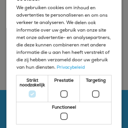
Vragen? Laurens helpt je
We gebruiken cookies om inhoud en
graag verder!
advertenties te personaliseren en om ons
verkeer te analyseren. We delen ook
informatie over uw gebruik van onze site
+31 6 45302916
met onze advertentie- en analysepartners,
l.wauters@bluefin.nl
die deze kunnen combineren met andere
informatie die u aan hen heeft verstrekt of
die zij hebben verzameld door uw gebruik
Of stuur ons een berichtje
van hun diensten.
Privacybeleid
Strikt
Prestatie
Targeting
noodzakelijk
Functioneel
085 0654771