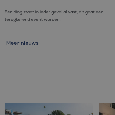
Een ding staat in ieder geval al vast, dit gaat een
terugkerend event worden!
Meer nieuws
Bluefin BOUWT: Samen Succes, Beach
Bluefin