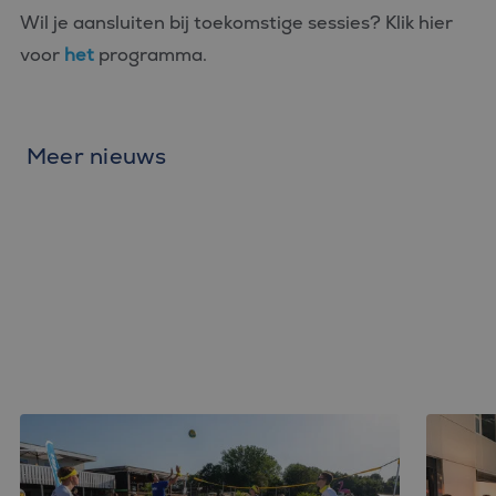
Wil je aansluiten bij toekomstige sessies? Klik hier
voor
het
programma.
Meer nieuws
Bluefin BOUWT: Samen Succes, Beach
Bluefin
games & BBQ!
een muz