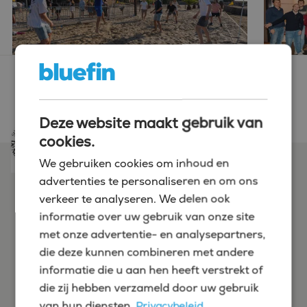
Bluefin is SNA-gecertificeerd.
Lees meer
over wat deze certificering voor jou
betekent.
Deze website maakt gebruik van
cookies.
We gebruiken cookies om inhoud en
advertenties te personaliseren en om ons
verkeer te analyseren. We delen ook
informatie over uw gebruik van onze site
met onze advertentie- en analysepartners,
die deze kunnen combineren met andere
informatie die u aan hen heeft verstrekt of
die zij hebben verzameld door uw gebruik
Vragen? Laurens helpt je
van hun diensten.
Privacybeleid