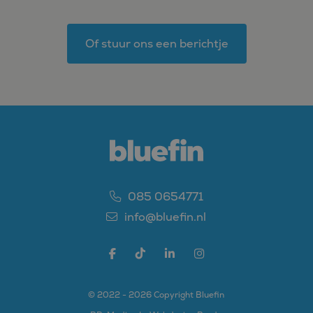
MR
1 week
Dit is een Microsoft
Microsoft
MSN 1st party cookie
Corporation
die we gebruiken om
.c.clarity.ms
het gebruik van de
Of stuur ons een berichtje
website voor interne
analyses te meten.
ANONCHK
9 minuten 57
Deze cookie
Microsoft
seconden
verzamelt informatie
Corporation
over hoe de
.c.clarity.ms
eindgebruiker de
website gebruikt en
over eventuele
advertenties die de
eindgebruiker
mogelijk heeft gezien
voordat hij de
genoemde website
bezocht.
085 0654771
_clsk
1 dag
Deze cookie wordt
Microsoft
geassocieerd met
.bluefin.nl
info@bluefin.nl
Microsoft Clarity
analytics software.
Het wordt gebruikt
om informatie over
de sessie van de
gebruiker op te slaan
en om meerdere
paginaweergaven te
© 2022 - 2026 Copyright Bluefin
combineren tot één
gebruikerssessie voor