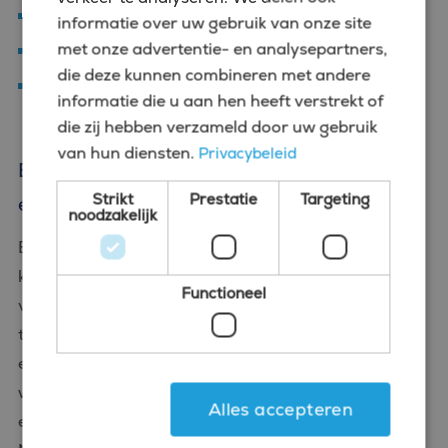
Traineeship Financial Manager
informatie over uw gebruik van onze site
met onze advertentie- en analysepartners,
Traineeship Treasury Manager
die deze kunnen combineren met andere
Traineeship Cash Manager
informatie die u aan hen heeft verstrekt of
die zij hebben verzameld door uw gebruik
van hun diensten.
Privacybeleid
Ben jij op zoek naar een vacature voor
Strikt
Prestatie
Targeting
een finance traineeship?
noodzakelijk
Bij Bluefin komen veel finance vacatures voorbij. Je
kunt hiervoor op onze websites kijken naar de
Functioneel
vacatures, maar niet alle vacatures finance
traineeships staan online. Dus ben jij op zoek naar
een Finance traineeship vacature of wil je meer te
weten komen over traineeships? Neem dan vooral
Alles accepteren
eens contact op voor een vrijblijvend gesprek.