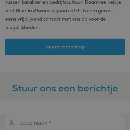
tussen karakter en bedrijfscultuur. Daarmee heb je
correct te we
met Bluefin
Always a good catch
. Neem gerust
PHPSESSID
Sessie
Cookie
PHP.net
gegenereerd
www.bluefin.nl
eens vrijblijvend contact met ons op voor de
applicaties 
basis van de
Google
mogelijkheden.
taal. Dit is e
Privacy Policy
identificator
algemene
doeleinden 
wordt gebrui
Neem contact op
om variabel
van
gebruikersse
te onderhou
Het is norma
gesproken e
willekeurig
gegenereerd
nummer, hoe
Stuur ons een berichtje
wordt gebrui
kan specifiek
voor de site
een goed
voorbeeld is
behouden v
een ingelog
status voor 
gebruiker tu
pagina's.