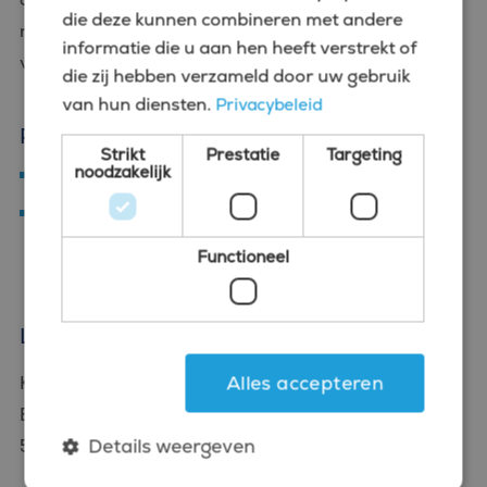
die deze kunnen combineren met andere
richten en welke data ze hiervoor kunnen
informatie die u aan hen heeft verstrekt of
verzamelen om hun impact te vergroten.
die zij hebben verzameld door uw gebruik
van hun diensten.
Privacybeleid
Programma woensdag 12 juli:
Strikt
Prestatie
Targeting
noodzakelijk
09:00 uur – 09:30 uur - Ontvangst met ontbijt
09:30 uur – 11:00 uur - Kennissessie onder
leiding van Esther Wolfs en Dario Jongerius
Functioneel
Locatie:
Alles accepteren
Kloosterhotel ZIN
Boxtelseweg 58
Details weergeven
5261 NE Vught